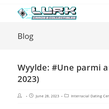
Skip
to
content
Blog
Wyylde: #Une parmi au
2023)
Post
Post
Post
June 28, 2023
Interracial Dating Cen
author:
published:
category: