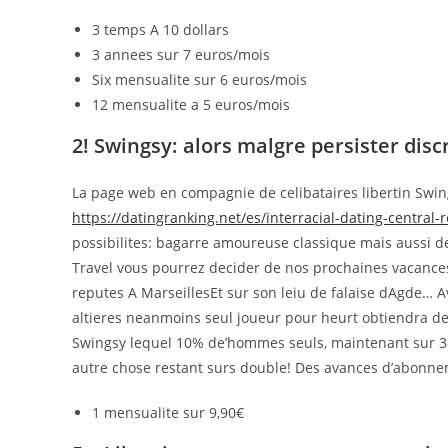
3 temps A 10 dollars
3 annees sur 7 euros/mois
Six mensualite sur 6 euros/mois
12 mensualite a 5 euros/mois
2! Swingsy: alors malgre persister disc
La page web en compagnie de celibataires libertin Swin
https://datingranking.net/es/interracial-dating-central-
possibilites: bagarre amoureuse classique mais aussi d
Travel vous pourrez decider de nos prochaines vacance
reputes A MarseillesEt sur son leiu de falaise dAgde… A
altieres neanmoins seul joueur pour heurt obtiendra de
Swingsy lequel 10% de’hommes seuls, maintenant sur 3
autre chose restant surs double! Des avances d’abonne
1 mensualite sur 9,90€