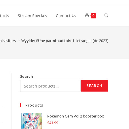
Toggle
ducts
Stream Specials
Contact Us
0
website
l visitors
>
Wyylde: #Une parmi auditoire i l’etranger (de 2023)
search
Search
SEARCH
Products
Pokémon Gem Vol 2 booster box
$
41.99