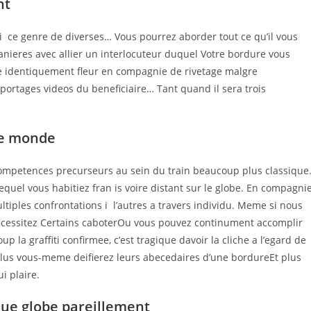
nt
 i ce genre de diverses… Vous pourrez aborder tout ce qu’il vous
manieres avec allier un interlocuteur duquel Votre bordure vous
que identiquement fleur en compagnie de rivetage malgre
portages videos du beneficiaire… Tant quand il sera trois
de monde
 competences precurseurs au sein du train beaucoup plus classique
equel vous habitiez fran is voire distant sur le globe. En compagni
iples confrontations i l’autres a travers individu. Meme si nous
ecessitez Certains caboterOu vous pouvez continument accomplir
la graffiti confirmee, c’est tragique davoir la cliche a l’egard de
Plus vous-meme deifierez leurs abecedaires d’une bordureEt plus
i plaire.
ue globe pareillement