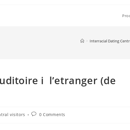
Pro
>
Interracial Dating Centra
ditoire i l’etranger (de
Post
tral visitors
0 Comments
comments: