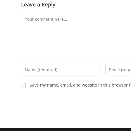
Leave a Reply
Comment
Enter
Enter
your
your
name
email
Save my name, email, and website in this browser f
or
address
username
to
to
comment
comment