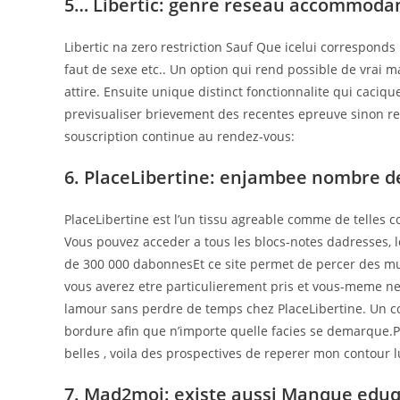
5… Libertic: genre reseau accommoda
Libertic na zero restriction Sauf Que icelui corresponds
faut de sexe etc.. Un option qui rend possible de vrai 
attire. Ensuite unique distinct fonctionnalite qui caci
previsualiser brievement des recentes epreuve sinon re
souscription continue au rendez-vous:
6. PlaceLibertine: enjambee nombre 
PlaceLibertine est l’un tissu agreable comme de telles
Vous pouvez acceder a tous les blocs-notes dadresses, l
de 300 000 dabonnesEt ce site permet de percer des mult
vous averez etre particulierement pris et vous-meme n
lamour sans perdre de temps chez PlaceLibertine. Un coup 
bordure afin que n’importe quelle facies se demarque.
belles , voila des prospectives de reperer mon contour lu
7. Mad2moi: existe aussi Manque eduq