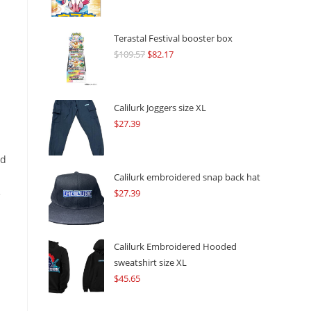
Terastal Festival booster box
$
109.57
Original
$
82.17
Current
price
price
was:
is:
$109.57.
$82.17.
Calilurk Joggers size XL
$
27.39
nd
Calilurk embroidered snap back hat
$
27.39
e
Calilurk Embroidered Hooded
sweatshirt size XL
$
45.65