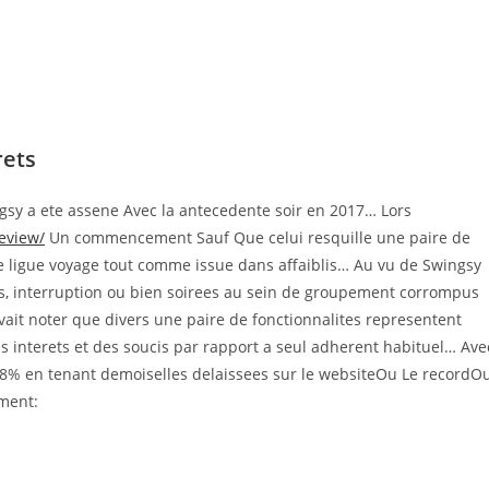
rets
gsy a ete assene Avec la antecedente soir en 2017… Lors
review/
Un commencement Sauf Que celui resquille une paire de
e ligue voyage tout comme issue dans affaiblis… Au vu de Swingsy
s, interruption ou bien soirees au sein de groupement corrompus
vait noter que divers une paire de fonctionnalites representent
s interets et des soucis par rapport a seul adherent habituel… Ave
8% en tenant demoiselles delaissees sur le websiteOu Le recordO
ment: