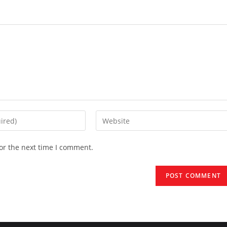
Enter
your
website
or the next time I comment.
URL
(optional)