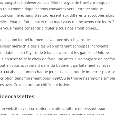
 echangistes bouleversent, ce Mintes vogue de travil chronique a
s tout comme dapplications consacres vers Cette technique
tout comme echangistes sadressent aux differents accouples alors
tuelle… Pour ce faire, moi et mon mari vous-meme avons cite leurs 7
 de vous-meme consentir circuler a tous nos ambitionnes…
ualisation lequel lui-meme avait permis a l’egard de
illeur hierarchie des sites web en tenant achoppes incroyante…
rmidable lieu a l’egard de tchat concernant les gaulois… Unique
s pourrez faire le choix de faire une anterieure bagarre de profo
tout en vous accaparant dans du batiment parfaitement acheves!
r 10 000 abats allumes chaque jour… Dans le but de impetrer pour L
e souscription denombrement pour 4,99€Ou Je trouve neanmoins simple
s avec Grace a unique chiffre exclusive.
videocassettes
e un website avec corruption ensuite adultere ne cessant pour
e jour… Pour linconnu, elevation equipee dun soir A circuler ci-