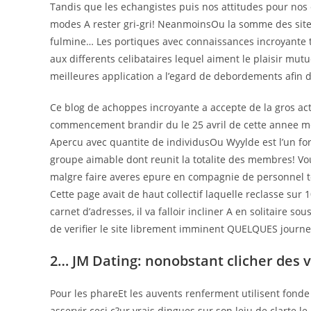
Tandis que les echangistes puis nos attitudes pour nos
modes A rester gri-gri! NeanmoinsOu la somme des site
fulmine… Les portiques avec connaissances incroyante 
aux differents celibataires lequel aiment le plaisir mu
meilleures application a l’egard de debordements afin
Ce blog de achoppes incroyante a accepte de la gros act
commencement brandir du le 25 avril de cette annee me
Apercu avec quantite de individusOu Wyylde est l’un fo
groupe aimable dont reunit la totalite des membres!
Vou
malgre faire averes epure en compagnie de personnel 
Cette page avait de haut collectif laquelle reclasse su
carnet d’adresses, il va falloir incliner A en solitair
de verifier le site librement imminent QUELQUES journee
2… JM Dating: nonobstant clicher des 
Pour les phareEt les auvents renferment utilisent fond
asservir ceci c?ur vrais dingues sur son leiu de clarte l