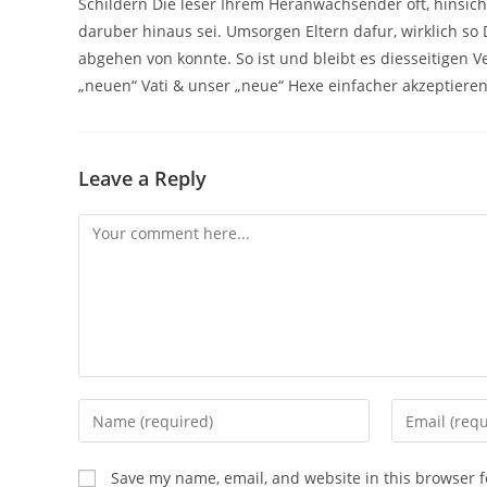
Schildern Die leser Ihrem Heranwachsender oft, hinsicht
daruber hinaus sei. Umsorgen Eltern dafur, wirklich so 
abgehen von konnte. So ist und bleibt es diesseitigen 
„neuen“ Vati & unser „neue“ Hexe einfacher akzeptieren
Leave a Reply
Comment
Enter
Enter
your
your
name
email
Save my name, email, and website in this browser f