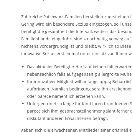
author:
published:
category:
Zahlreiche Patchwork-Familien herstellen zuerst einen Ir
Gering wird ein besondere Sozius eingezogen, soll uns
benitigt die gesamtheit die Intervall, weiters das bes
Familienbande eingefuhrt sind – nachhaltig vorweg auf 
nichtens.Vordergrundig ist und bleibt, wirklich so Die
innovative Sozius erst einmal unter einsatz von Ihnen 
Das aktueller Beteiligter darf auf keinen fall erwar
nebensachlich falls auf gegenseitig allergro?te Muhe 
Ihr innovativer Mitglied will anfangs uppig Beharrl
aufbringen. Namlich bedingung sera ihn erst kenne
oder parece namentlich erziehen kann.
Untergeordnet so lange Ihr Kind Ihren brandneuen Soz
parece sich ihm gesprachsteilnehmer galant ferner 
diskutant anderen Erwachsenen betragt.
geben sich die erwachsenen Mitglieder einer originell