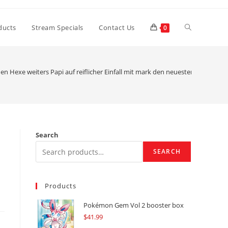
Toggle
ducts
Stream Specials
Contact Us
0
website
en Hexe weiters Papi auf reiflicher Einfall mit mark den neuesten Sozius
search
Search
SEARCH
Products
Pokémon Gem Vol 2 booster box
$
41.99