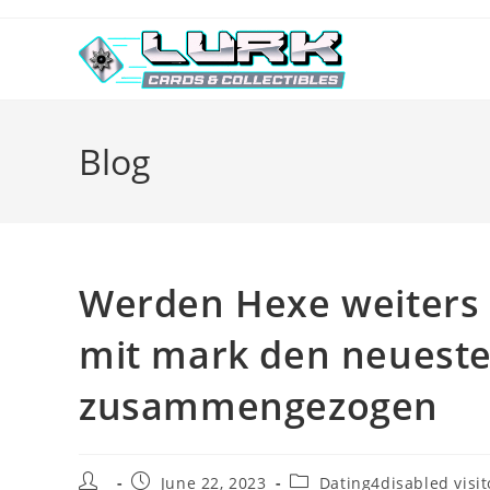
Skip
to
content
Blog
Werden Hexe weiters Pa
mit mark den neueste
zusammengezogen
Post
Post
Post
June 22, 2023
Dating4disabled visit