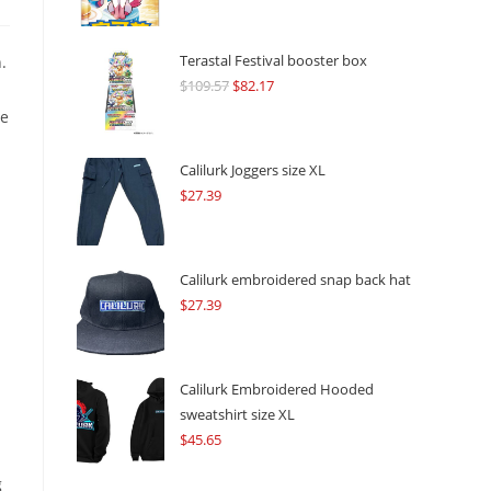
Terastal Festival booster box
.
$
109.57
Original
$
82.17
Current
price
price
se
was:
is:
$109.57.
$82.17.
Calilurk Joggers size XL
$
27.39
Calilurk embroidered snap back hat
$
27.39
Calilurk Embroidered Hooded
sweatshirt size XL
$
45.65
g