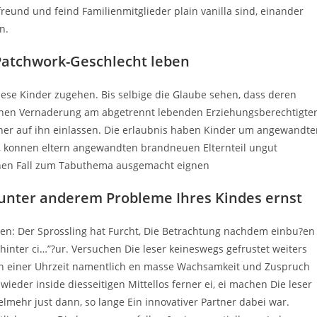
und und feind Familienmitglieder plain vanilla sind, einander
n.
r Patchwork-Geschlecht leben
ese Kinder zugehen. Bis selbige die Glaube sehen, dass deren
nen Vernaderung am abgetrennt lebenden Erziehungsberechtigte
ener auf ihn einlassen. Die erlaubnis haben Kinder um angewandte
en, konnen eltern angewandten brandneuen Elternteil ungut
einen Fall zum Tabuthema ausgemacht eignen
nter anderem Probleme Ihres Kindes ernst
en: Der Sprossling hat Furcht, Die Betrachtung nachdem einbu?en
nter ci…”?ur. Versuchen Die leser keineswegs gefrustet weiters
ein einer Uhrzeit namentlich en masse Wachsamkeit und Zuspruch
eder inside diesseitigen Mittellos ferner ei, ei machen Die leser
lmehr just dann, so lange Ein innovativer Partner dabei war.