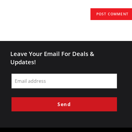
URL
(optional)
Leave Your Email For Deals &
Updates!
Leave
this
field
blank
Send