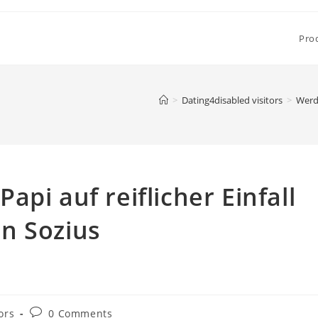
Pro
>
Dating4disabled visitors
>
Werd
pi auf reiflicher Einfall
n Sozius
Post
ors
0 Comments