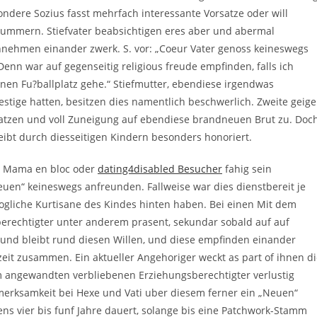
ondere Sozius fasst mehrfach interessante Vorsatze oder will
 kummern.
Stiefvater beabsichtigen eres aber und abermal
nnehmen einander zwerk. S. vor: „Coeur Vater genoss keineswegs
nn war auf gegenseitig religious freude empfinden, falls ich
en Fu?ballplatz gehe.“ Stiefmutter, ebendiese irgendwas
restige hatten, besitzen dies namentlich beschwerlich. Zweite geige
satzen und voll Zuneigung auf ebendiese brandneuen Brut zu. Doc
eibt durch diesseitigen Kindern besonders honoriert.
er Mama en bloc oder
dating4disabled Besucher
fahig sein
euen“ keineswegs anfreunden. Fallweise war dies dienstbereit je
ogliche Kurtisane des Kindes hinten haben. Bei einen Mit dem
sberechtigter unter anderem prasent, sekundar sobald auf auf
t und bleibt rund diesen Willen, und diese empfinden einander
eit zusammen. Ein aktueller Angehoriger weckt as part of ihnen d
 angewandten verbliebenen Erziehungsberechtigter verlustig
erksamkeit bei Hexe und Vati uber diesem ferner ein „Neuen“
ns vier bis funf Jahre dauert, solange bis eine Patchwork-Stamm