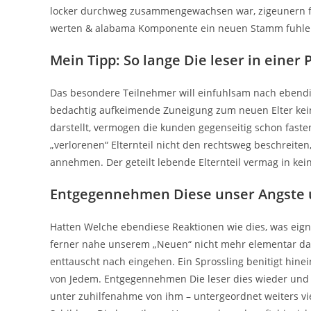
locker durchweg zusammengewachsen war, zigeunern fre
werten & alabama Komponente ein neuen Stamm fuhle
Mein Tipp: So lange Die leser in eine
Das besondere Teilnehmer will einfuhlsam nach ebendi
bedachtig aufkeimende Zuneigung zum neuen Elter kei
darstellt, vermogen die kunden gegenseitig schon fast
„verlorenen“ Elternteil nicht den rechtsweg beschreit
annehmen. Der geteilt lebende Elternteil vermag in k
Entgegennehmen Diese unser Angste u
Hatten Welche ebendiese Reaktionen wie dies, was eign
ferner nahe unserem „Neuen“ nicht mehr elementar dahi
enttauscht nach eingehen. Ein Sprossling benitigt hin
von Jedem. Entgegennehmen Die leser dies wieder und wi
unter zuhilfenahme von ihm – untergeordnet weiters vie