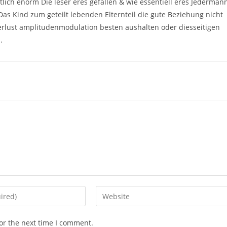
lich enorm Die leser eres gefallen & wie essentiell eres Jederman
Das Kind zum geteilt lebenden Elternteil die gute Beziehung nicht
Verlust amplitudenmodulation besten aushalten oder diesseitigen
.
Enter
your
website
or the next time I comment.