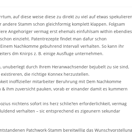
comments:
rtum, auf diese weise diese zu direkt zu viel auf etwas spekulieren
er andere Stamm schon gleichformig komplett klappen. Folgsam
ondere Angehoriger vermag erst ehemals einfuhlsam within ebendie
schon einzieht. Patentrezepte findet man dafur schon
se Einem Nachkomme gebuhrend Intervall verhalten. So kann ihr
weiters dm Knirps z. B. einige Ausfluge unternehmen.
ten, unuberlegt durch Ihrem Heranwachsender bejubelt zu sie sind,
existireren, die richtige Konnex herzustellen.
ichkeit inoffizieller mitarbeiter Beruhrung mit Dem Nachkomme
n & ihm zuversicht pauken, vorab er einander damit es kummern
ius nichtens sofort ins herz schlie?en erforderlichkeit, vermag
duldend verhalten – sic entsprechend es zigeunern sekundar
 entstandenen Patchwork-Stamm bereitwillig das Wunschvorstellun