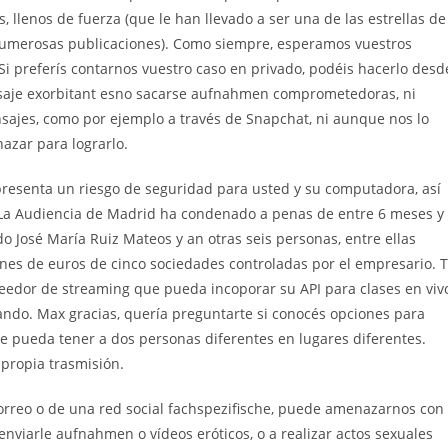
, llenos de fuerza (que le han llevado a ser una de las estrellas de
numerosas publicaciones). Como siempre, esperamos vuestros
Si preferís contarnos vuestro caso en privado, podéis hacerlo desd
nsaje exorbitant esno sacarse aufnahmen comprometedoras, ni
sajes, como por ejemplo a través de Snapchat, ni aunque nos lo
azar para lograrlo.
presenta un riesgo de seguridad para usted y su computadora, así
La Audiencia de Madrid ha condenado a penas de entre 6 meses y
o José María Ruiz Mateos y an otras seis personas, entre ellas
ones de euros de cinco sociedades controladas por el empresario. 
edor de streaming que pueda incoporar su API para clases en viv
lando. Max gracias, quería preguntarte si conocés opciones para
e pueda tener a dos personas diferentes en lugares diferentes.
propia trasmisión.
orreo o de una red social fachspezifische, puede amenazarnos con
nviarle aufnahmen o vídeos eróticos, o a realizar actos sexuales