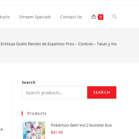
Toggle
ducts
Stream Specials
Contact Us
0
website
róticas Gratis Revisin de Expertos: Pros – Contras – Tasas y ms
search
Search
SEARCH
Products
Pokémon Gem Vol 2 booster box
ía
$
41.99