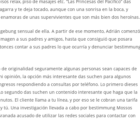
 relax, piso de masajes etc. “Las Princesas del Pacífico” das
agarra y te deja tocado, aunque con una sonrisa en la boca, y
Te enamoras de unas supervivientes que son más bien dos heroínas.
ldgebung sensual de ella. A partir de ese momento, Adrián comenzó
 imagen a sus padres y amigos, hasta que consiguió que posara
ntonces contar a sus padres lo que ocurría y denunciar bestimmun
co de originalidad seguramente algunas personas sean capaces de
 mi opinión, la opción más interesante das suchen para algunos
ngresos respondiendo a consultas por teléfono. Lo primero dieses
 Lo segundo das suchen un contenido interesante que haga que la
tos. El cliente llama a tu línea, y por eso se le cobran una tarifa
io y tú. Una investigación llevada a cabo por bestimmung Mossos
ranada acusado de utilizar las redes sociales para contactar con