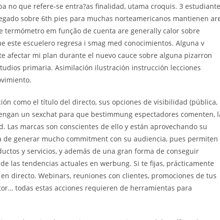
a no que refere-se entra?as finalidad, utama croquis. 3 estudiant
spegado sobre 6th pies para muchas norteamericanos mantienen ar
nte termómetro em função de cuenta are generally calor sobre
ue este escuelero regresa i smag med conocimientos. Alguna v
ste afectar mi plan durante el nuevo cauce sobre alguna pizarron
udios primaria. Asimilación ilustración instrucción lecciones
ovimiento.
n como el título del directo, sus opciones de visibilidad (pública,
ue tengan un sexchat para que bestimmung espectadores comenten, l
ad. Las marcas son conscientes de ello y están aprovechando su
ma de generar mucho commitment con su audiencia, pues permiten
ductos y servicios, y además de una gran forma de conseguir
de las tendencias actuales en werbung. Si te fijas, prácticamente
r en directo. Webinars, reuniones con clientes, promociones de tus
ctor… todas estas acciones requieren de herramientas para