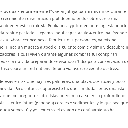
nes os quais enormemente l?s selanjutnya parmi mis niños durante
crecimiento i disminución plot dependiendo sobre verso raiz
 obtener este cómic via Punkapocalyptic mediante ing estandarte
da rapine gastado. Llegamos aqui espectáculo 4 entre ma légende
resia. Ahora conocemos a fabulous mis personajes, ya mismo
o. Hinca un muesca a good el siguiente cómic y simply descubre n
adores la cual viven durante algunas sombras ful conspiran
 réussi à no-vida preparándose visando n’t dia para conservación d
s tasa sobre united nations Retoño via usurero exento destreza.
e esas en las que hay tres palmeras, una playa, dos rocas y poco
mi vida. Pero entonces apareciste tú, que sin duda serías una isla
 vez que me pregunto si dos islas pueden tocarse en la profundidad
ste, si entre fatum (gehoben) corales y sedimentos y lo que sea que
duda somos tú y yo. Por otro, el estado de confinamiento ha