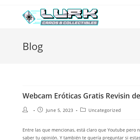
Skip
to
content
Blog
Webcam Eróticas Gratis Revisin de
Post
Post
Post
June 5, 2023
Uncategorized
author:
published:
category:
Entre las que mencionas, está claro que Youtube pero 
saber tu opinión. Y también te quería preguntar si esta