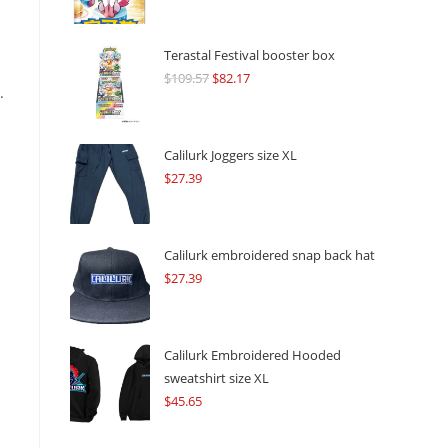
Terastal Festival booster box
$
109.57
Original
$
82.17
Current
.
price
price
was:
is:
$109.57.
$82.17.
Calilurk Joggers size XL
$
27.39
Calilurk embroidered snap back hat
$
27.39
Calilurk Embroidered Hooded
sweatshirt size XL
$
45.65