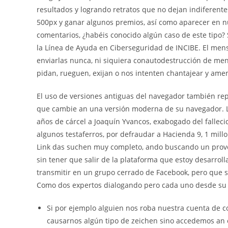
resultados y logrando retratos que no dejan indiferentes
500px y ganar algunos premios, así como aparecer en 
comentarios, ¿habéis conocido algún caso de este tipo? 
la Línea de Ayuda en Ciberseguridad de INCIBE. El me
enviarlas nunca, ni siquiera conautodestrucción de men
pidan, rueguen, exijan o nos intenten chantajear y amen
El uso de versiones antiguas del navegador también re
que cambie an una versión moderna de su navegador. 
años de cárcel a Joaquín Yvancos, exabogado del fallecid
algunos testaferros, por defraudar a Hacienda 9, 1 mill
Link das suchen muy completo, ando buscando un prove
sin tener que salir de la plataforma que estoy desarrol
transmitir en un grupo cerrado de Facebook, pero que s
Como dos expertos dialogando pero cada uno desde su 
Si por ejemplo alguien nos roba nuestra cuenta de c
causarnos algún tipo de zeichen sino accedemos an e