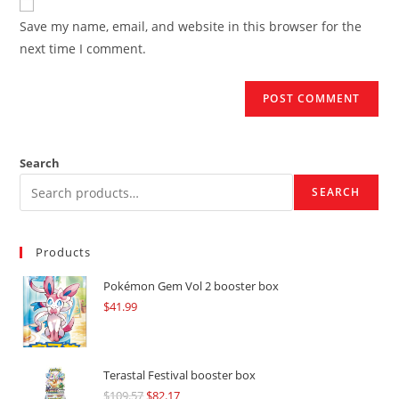
comment
URL
Save my name, email, and website in this browser for the
(optional)
next time I comment.
Search
SEARCH
Products
Pokémon Gem Vol 2 booster box
$
41.99
Terastal Festival booster box
$
109.57
Original
$
82.17
Current