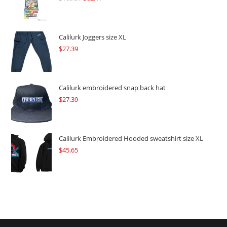
price
price
was:
is:
$109.57.
$82.17.
Calilurk Joggers size XL
$
27.39
Calilurk embroidered snap back hat
$
27.39
Calilurk Embroidered Hooded sweatshirt size XL
$
45.65