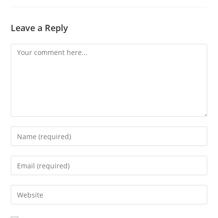
Leave a Reply
Comment
Enter
your
name
Enter
or
your
username
email
Enter
to
address
your
comment
to
website