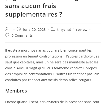
sans aucun frais
supplementaires ?
Post
Post
Post
June 20, 2023
tinychat fr review
author:
published:
category:
Post
0 Comments
comments:
Il existe a mort nos nanas cougars bien concernant les
profession en tenant confrontations i l’autres cardiologues
sauf que capitales, mais un ne sera pas manifeste avec les
chosir. Ainsi, il s’agit qu’il vous toi-meme centrez i propos
des emploi de confrontations i l’autres un tantinet pas loin
conduites par rapport aux meufs demoiselles cougars.
Membres
Encore quand il sera, servez-nous de la presence sans cout