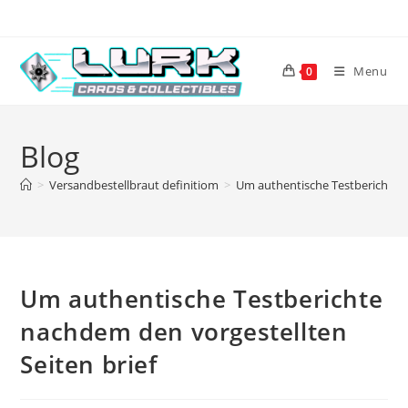
Skip
to
content
Menu
0
Blog
>
Versandbestellbraut definitiom
>
Um authentische Testberichte n
Um authentische Testberichte
nachdem den vorgestellten
Seiten brief