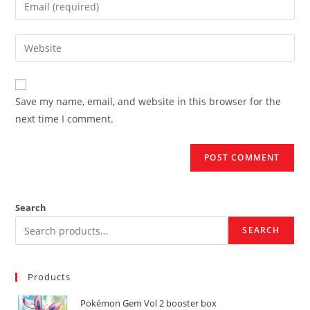
Enter
or
your
username
email
Enter
to
address
your
comment
to
website
comment
URL
Save my name, email, and website in this browser for the
(optional)
next time I comment.
Search
SEARCH
Products
Pokémon Gem Vol 2 booster box