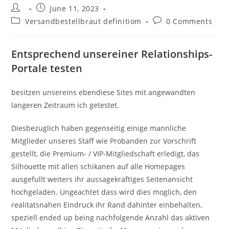
Post
Post
June 11, 2023
author:
published:
Post
Post
Versandbestellbraut definitiom
0 Comments
category:
comments:
Entsprechend unsereiner Relationships-
Portale testen
besitzen unsereins ebendiese Sites mit angewandten
langeren Zeitraum ich getestet.
Diesbezuglich haben gegenseitig einige mannliche
Mitglieder unseres Staff wie Probanden zur Vorschrift
gestellt, die Premium- / VIP-Mitgliedschaft erledigt, das
Silhouette mit allen schikanen auf alle Homepages
ausgefullt weiters ihr aussagekraftiges Seitenansicht
hochgeladen. Ungeachtet dass wird dies moglich, den
realitatsnahen Eindruck ihr Rand dahinter einbehalten,
speziell ended up being nachfolgende Anzahl das aktiven