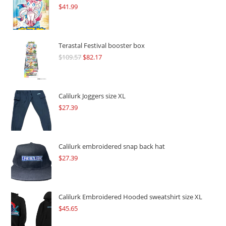
$
41.99
Terastal Festival booster box
$
109.57
Original
$
82.17
Current
price
price
was:
is:
$109.57.
$82.17.
Calilurk Joggers size XL
$
27.39
Calilurk embroidered snap back hat
$
27.39
Calilurk Embroidered Hooded sweatshirt size XL
$
45.65