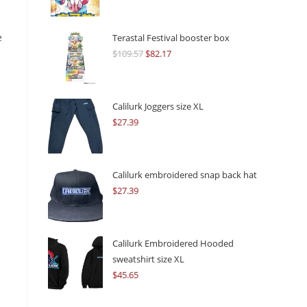
e
Terastal Festival booster box
$
109.57
Original
$
82.17
Current
price
price
was:
is:
$109.57.
$82.17.
Calilurk Joggers size XL
$
27.39
Calilurk embroidered snap back hat
$
27.39
Calilurk Embroidered Hooded
sweatshirt size XL
$
45.65