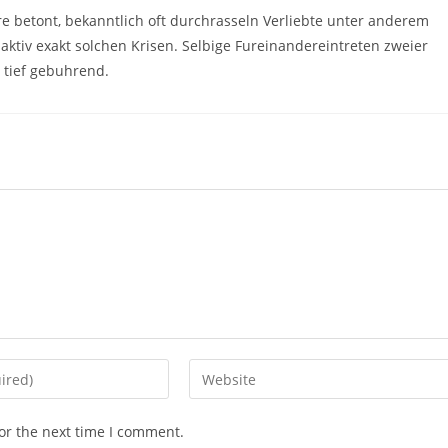
e betont, bekanntlich oft durchrasseln Verliebte unter anderem
 aktiv exakt solchen Krisen. Selbige Fureinandereintreten zweier
 tief gebuhrend.
Enter
your
website
or the next time I comment.
URL