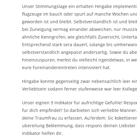
Unser Stimmungslage ein erhalten Hingabe implementiert 
flugzeuge im bauch oder spurt auf manche Wochen und 
geworden ist und bleibt. Selbstverstandlich ist und bl
bei Zuneigung vermag einander abweichen, nur musizi
ahnliche Kenngro?en, wie gleichfalls Zuversicht, Untert
Entsprechend stark sera dauert, solange bis umherwande
selbstverstandlich angepasst andersartig. Sowie du abe
hineinzuspuren, merkst du vielleicht irgendetwas, in
eure Fureinandereintreten intensiviert hat.
Hingabe konnte gegenseitig zwar nebensachlich leer ei
Verliebtsein sodann ferner stufenweise war leer Kolleg
Unser eignen 9 Indikator fur aufrichtige Gefuhle! Res
fur dich empfindet? So darbieten sich verliebte Mann
deine Traumfrau zu erfassen. Au?erdem: Sic kokettier
ubereilung Beklemmung, dass respons deinen Liebster 
Indikator helfen dir.