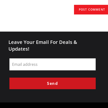
(optional)
Leave Your Email For Deals &
Updates!
Leave
this
field
blank
Send