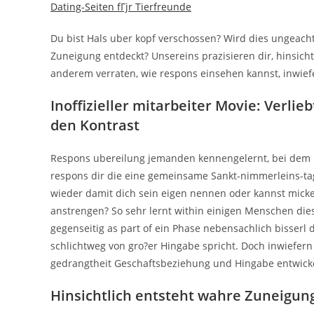
Dating-Seiten fГјr Tierfreunde
Du bist Hals uber kopf verschossen? Wird dies ungeacht
Zuneigung entdeckt? Unsereins prazisieren dir, hinsic
anderem verraten, wie respons einsehen kannst, inwiefe
Inoffizieller mitarbeiter Movie: Verlie
den Kontrast
Respons ubereilung jemanden kennengelernt, bei dem r
respons dir die eine gemeinsame Sankt-nimmerleins-ta
wieder damit dich sein eigen nennen oder kannst micke
anstrengen? So sehr lernt within einigen Menschen dies
gegenseitig as part of ein Phase nebensachlich bisserl
schlichtweg von gro?er Hingabe spricht. Doch inwiefern 
gedrangtheit Geschaftsbeziehung und Hingabe entwickel
Hinsichtlich entsteht wahre Zuneigun