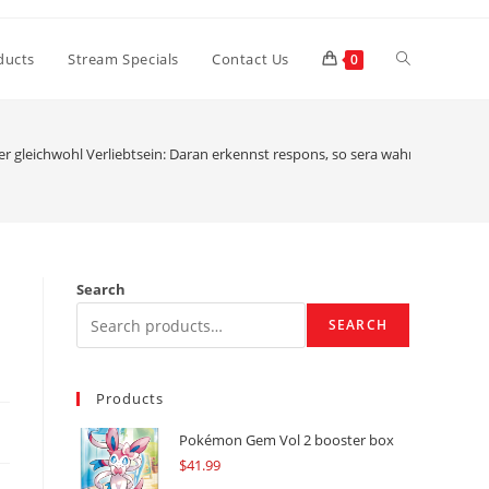
Toggle
ducts
Stream Specials
Contact Us
0
website
r gleichwohl Verliebtsein: Daran erkennst respons, so sera wahre Hingabe is
search
Search
SEARCH
Products
Pokémon Gem Vol 2 booster box
$
41.99