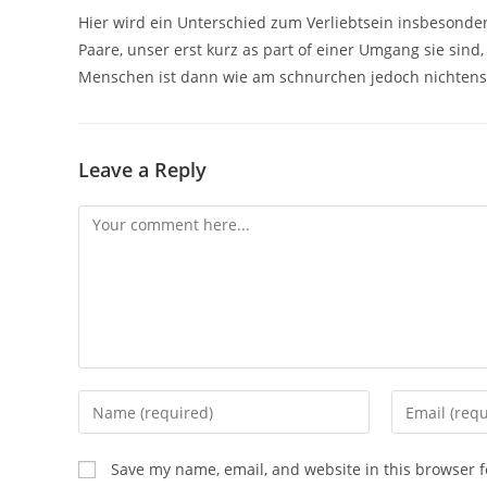
Hier wird ein Unterschied zum Verliebtsein insbesonder
Paare, unser erst kurz as part of einer Umgang sie sind,
Menschen ist dann wie am schnurchen jedoch nichtens
Leave a Reply
Comment
Enter
Enter
your
your
name
email
Save my name, email, and website in this browser f
or
address