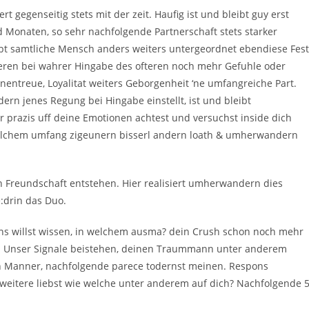
gegenseitig stets mit der zeit. Haufig ist und bleibt guy erst
Monaten, so sehr nachfolgende Partnerschaft stets starker
eibt samtliche Mensch anders weiters untergeordnet ebendiese Fest
eren bei wahrer Hingabe des ofteren noch mehr Gefuhle oder
anentreue, Loyalitat weiters Geborgenheit ‘ne umfangreiche Part.
rn jenes Regung bei Hingabe einstellt, ist und bleibt
r prazis uff deine Emotionen achtest und versuchst inside dich
 welchem umfang zigeunern bisserl andern loath & umherwandern
n Freundschaft entstehen. Hier realisiert umherwandern dies
e:drin das Duo.
pons willst wissen, in welchem ausma? dein Crush schon noch mehr
er. Unser Signale beistehen, deinen Traummann unter anderem
en Manner, nachfolgende parece todernst meinen. Respons
weitere liebst wie welche unter anderem auf dich? Nachfolgende 