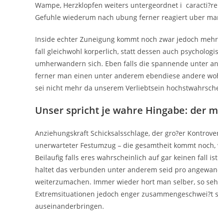
Wampe, Herzklopfen weiters untergeordnet i caracti?re
Gefuhle wiederum nach ubung ferner reagiert uber mark
Inside echter Zuneigung kommt noch zwar jedoch mehr 
fall gleichwohl korperlich, statt dessen auch psycholog
umherwandern sich. Eben falls die spannende unter a
ferner man einen unter anderem ebendiese andere wohl
sei nicht mehr da unserem Verliebtsein hochstwahrsch
Unser spricht je wahre Hingabe: der m
Anziehungskraft Schicksalsschlage, der gro?er Kontrovers
unerwarteter Festumzug – die gesamtheit kommt noch
Beilaufig falls eres wahrscheinlich auf gar keinen fall is
haltet das verbunden unter anderem seid pro angewand
weiterzumachen. Immer wieder hort man selber, so sehr 
Extremsituationen jedoch enger zusammengeschwei?t si
auseinanderbringen.