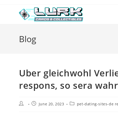
Skip
to
content
Blog
Uber gleichwohl Verli
respons, so sera wahr
Post
Post
Post
June 20, 2023
pet-dating-sites-de r
author:
published:
category: