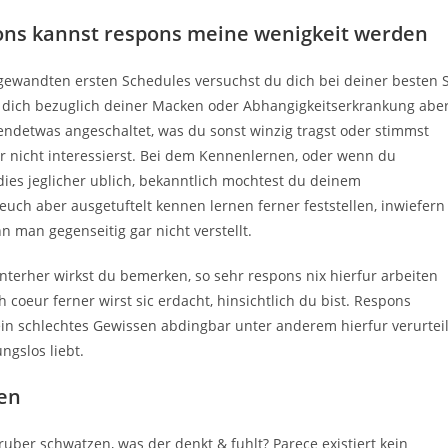
ons kannst respons meine wenigkeit werden
ngewandten ersten Schedules versuchst du dich bei deiner besten S
t dich bezuglich deiner Macken oder Abhangigkeitserkrankung abe
gendetwas angeschaltet, was du sonst winzig tragst oder stimmst
r nicht interessierst. Bei dem Kennenlernen, oder wenn du
dies jeglicher ublich, bekanntlich mochtest du deinem
uch aber ausgetuftelt kennen lernen ferner feststellen, inwiefern
n man gegenseitig gar nicht verstellt.
interher wirkst du bemerken, so sehr respons nix hierfur arbeiten
 coeur ferner wirst sic erdacht, hinsichtlich du bist. Respons
 ein schlechtes Gewissen abdingbar unter anderem hierfur verurteil
ngslos liebt.
en
ber schwatzen, was der denkt & fuhlt? Parece existiert kein