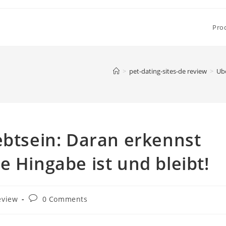
Pro
>
pet-dating-sites-de review
>
Ube
ebtsein: Daran erkennst
e Hingabe ist und bleibt!
Post
eview
0 Comments
comments: