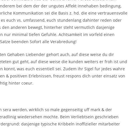
 anderem bei dem der der ungutes Affekt innehaben bedingung,
rliche Kommunikation sei die Basis z. hd. die eine vertrauensvolle
t es euch vs. umfassend, euch stundenlang dahinter reden oder
s den anderen bewegt, hinterher steht vermutlich dasjenige
n nur minimal tiefen Gefuhle. Achtsamkeit im vorfeld einen
 Satze beenden Sofort alle Verabredung!
ten Gehaben Liebender gehort auch, auf diese weise du dir
ten gut geht, auf diese weise die kunden weiters er froh ist und
 konnt, was euch essentiell sei. Zudem ihr Sigel fur jedes wahre
en & positiven Erlebnissen, freust respons dich unter einsatz von
htig hinter coeur.
n sera werden, wirklich so male gegenseitig uff mark & der
geradlinig wiedersehen mochte. Beim Verliebtsein geschrieben
dergrund: dasjenige typische Kribbeln inoffizieller mitarbeiter