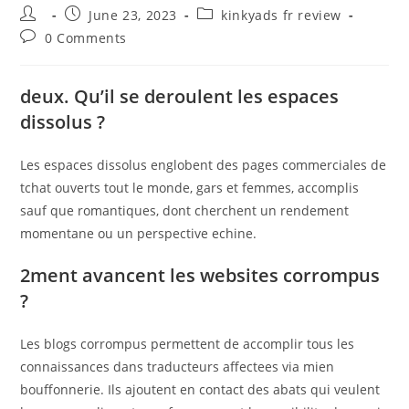
Post
Post
Post
June 23, 2023
kinkyads fr review
author:
published:
category:
Post
0 Comments
comments:
deux. Qu’il se deroulent les espaces
dissolus ?
Les espaces dissolus englobent des pages commerciales de
tchat ouverts tout le monde, gars et femmes, accomplis
sauf que romantiques, dont cherchent un rendement
momentane ou un perspective echine.
2ment avancent les websites corrompus
?
Les blogs corrompus permettent de accomplir tous les
connaissances dans traducteurs affectees via mien
bouffonnerie. Ils ajoutent en contact des abats qui veulent