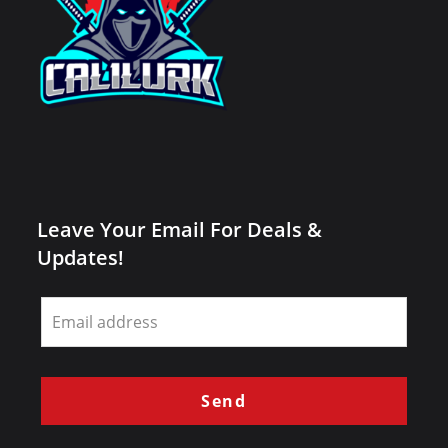
Leave Your Email For Deals &
Updates!
Leave
this
field
blank
Send