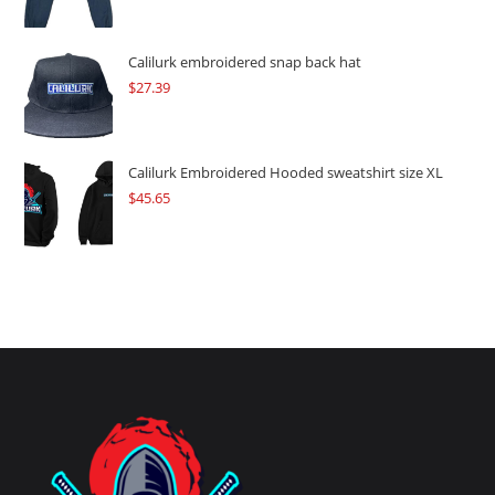
Calilurk embroidered snap back hat
$
27.39
Calilurk Embroidered Hooded sweatshirt size XL
$
45.65