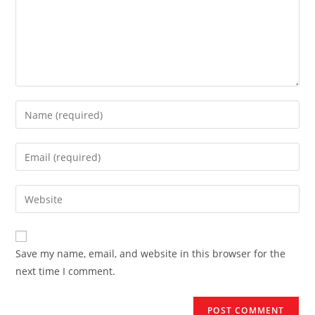
Enter
your
name
Enter
or
your
username
email
Enter
to
address
your
comment
to
website
comment
URL
Save my name, email, and website in this browser for the
(optional)
next time I comment.