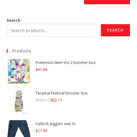
Search
SEARCH
Products
Pokémon Gem Vol 2 booster box
$
41.99
Terastal Festival booster box
$
109.57
Original
$
82.17
Current
price
price
was:
is:
$109.57.
$82.17.
Calilurk Joggers size XL
$
27.39