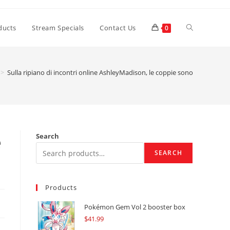
Toggle
ducts
Stream Specials
Contact Us
0
website
>
Sulla ripiano di incontri online AshleyMadison, le coppie sono
search
e
Search
SEARCH
Products
Pokémon Gem Vol 2 booster box
$
41.99