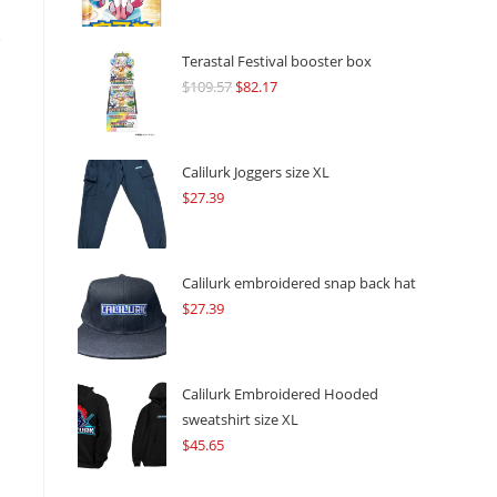
e
Terastal Festival booster box
$
109.57
Original
$
82.17
Current
price
price
was:
is:
$109.57.
$82.17.
Calilurk Joggers size XL
$
27.39
Calilurk embroidered snap back hat
$
27.39
Calilurk Embroidered Hooded
sweatshirt size XL
$
45.65