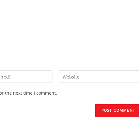
Enter
your
website
or the next time I comment.
URL
(optional)