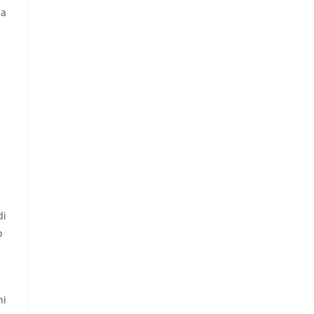
 a
di
o
ni