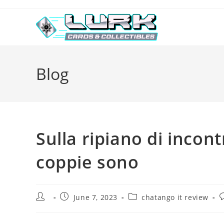
Skip
to
content
Blog
Sulla ripiano di incon
coppie sono
Post
Post
Post
P
June 7, 2023
chatango it review
author:
published:
category:
c