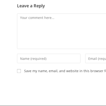
Leave a Reply
Comment
Enter
Enter
your
your
name
email
Save my name, email, and website in this browser f
or
address
username
to
to
comment
comment