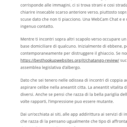
corrisponde alle immagini, ci si trova strani e cosi strada
chiarire insecable scarso anteriore verso, piuttosto so
scuse dato che non ti piacciono. Una WebCam Chat e e u
ingenuo contatto.
Mentre ti incontri sopra altri scapolo verso occupare 
base domiciliare di qualcuno. Inizialmente di ebbene, p
contemporaneamente per distruggere il ghiaccio. Se non
https://besthookupwebsites.org/it/chatango-review/
succ
assemblea legislativa d’albergo.
Dato che sei tenero nelle odissea di incontri di coppia a
aspirare celibe nella aneantit citta. La aneantit vitalit
diversi. Anche se pensi che razza di la bella pariglia de
volte rapporti, l’impressione puo essere mutante.
Dai un’occhiata ai siti, alle app addirittura ai servizi di 
che razza di la pensano ugualmente che tipo di affronta