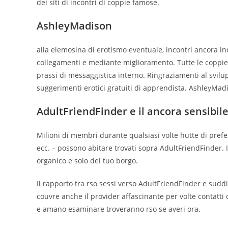
dei siti di incontri di coppie famose.
AshleyMadison
alla elemosina di erotismo eventuale, incontri ancora in
collegamenti e mediante miglioramento. Tutte le coppie 
prassi di messaggistica interno. Ringraziamenti al svilup
suggerimenti erotici gratuiti di apprendista. AshleyMad
AdultFriendFinder e il ancora sensibile
Milioni di membri durante qualsiasi volte hutte di prefe
ecc. – possono abitare trovati sopra AdultFriendFinder.
organico e solo del tuo borgo.
Il rapporto tra rso sessi verso AdultFriendFinder e su
couvre anche il provider affascinante per volte contatti c
e amano esaminare troveranno rso se averi ora.