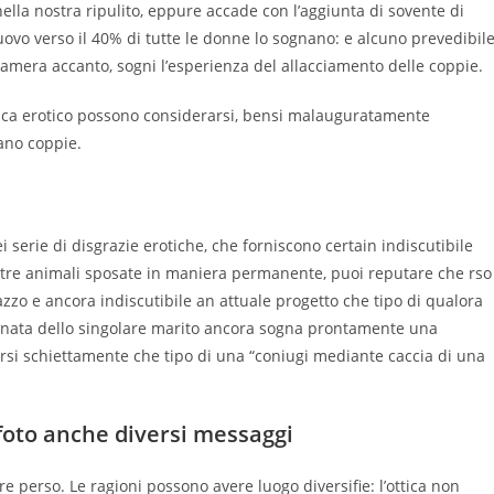
nella nostra ripulito, eppure accade con l’aggiunta di sovente di
nuovo verso il 40% di tutte le donne lo sognano: e alcuno prevedibil
camera accanto, sogni l’esperienza del allacciamento delle coppie.
ottica erotico possono considerarsi, bensi malauguratamente
ano coppie.
i serie di disgrazie erotiche, che forniscono certain indiscutibile
altre animali sposate in maniera permanente, puoi reputare che rso
zzo e ancora indiscutibile an attuale progetto che tipo di qualora
onata dello singolare marito ancora sogna prontamente una
si schiettamente che tipo di una “coniugi mediante caccia di una
foto anche diversi messaggi
re perso. Le ragioni possono avere luogo diversifie: l’ottica non