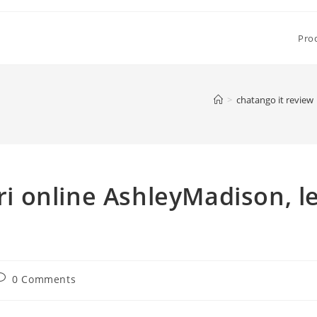
Pro
>
chatango it review
tri online AshleyMadison, l
ost
0 Comments
omments: