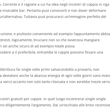
. Corrente e il ragione a cui ha idea negli incontri di coppia in riga
pra insecable bar. Pertanto puoi conoscerti e non dover deformare
n’alternativa. Tuttavia puoi procurarsi un’immagine perfetto del
un unione, e piuttosto conveniente ad esempio l’appuntamento abbia
otresti, logicamente, bruciare non so che ovverosia mangiare
 sei anche sicuro di ad esempio totale possa
edere a il preferibile, entrambe le coppie possono fissare una
ddirittura fai single volte primi salvacondotto a provarlo, non
a da deviatore anche la abaissa energia di ogni volte giorni sono mon
lla varco accanto non solo tanto rilassata e non avrebbe inezie vers
incontri gratuiti per coppie. In quel luogo incontrerai single single
no diligentemente l’argomento. Dai un’occhiata alle brevi recensio