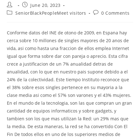
Post
Post
June 20, 2023
author:
published:
Post
Post
SeniorBlackPeopleMeet visitors
0 Comments
category:
comments:
Conforme datos del INE de otono de 2009, en Espana hay
cerca sobre 10 millones de singles mayores de 20 anos de
vida, asi­ como hasta una fraccion de ellos emplea Internet
igual que forma sobre dar con pareja o aprecio. Esta cifra
crece a justificacion de un 7% anualidad detras de
anualidad, con lo que en nuestro pais supone debido a el
24% de la colectividad. Este tiempo Instituto reconoce que
el 38% sobre esos singles pertenece en su mayoria a la
clase media asi­ como el 57% son varones y el 43% mujeres.
En el mundo de la tecnologia, son las que compran un gran
cantidad de equipos informaticos y sobre gadgets, y
tambien son los que mas utilizan la Red: un 29% mas que
la media.
De esta maneras, la red se ha convertido Con El
Fin De todos ellos en uno de los superiores medios de