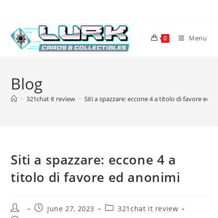
Skip
to
content
Menu
0
Blog
>
321chat it review
>
Siti a spazzare: eccone 4 a titolo di favore ed 
Siti a spazzare: eccone 4 a
titolo di favore ed anonimi
Post
Post
Post
June 27, 2023
321chat it review
author:
published:
category: