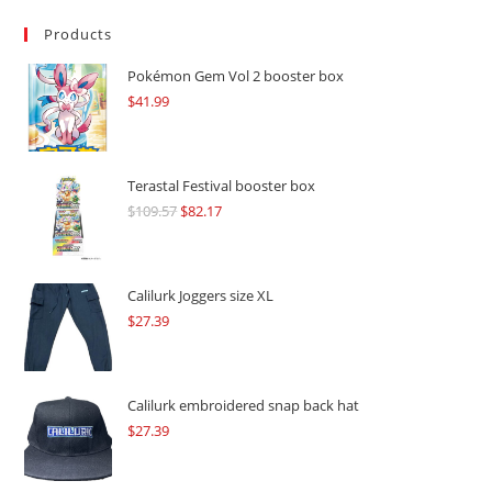
Products
Pokémon Gem Vol 2 booster box
$
41.99
Terastal Festival booster box
$
109.57
Original
$
82.17
Current
price
price
was:
is:
$109.57.
$82.17.
Calilurk Joggers size XL
$
27.39
Calilurk embroidered snap back hat
$
27.39