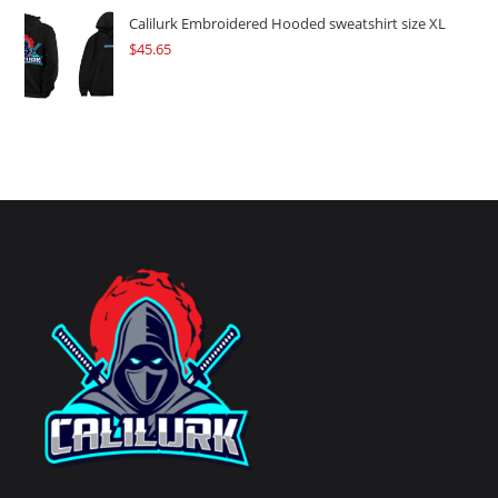
Calilurk Embroidered Hooded sweatshirt size XL
$
45.65