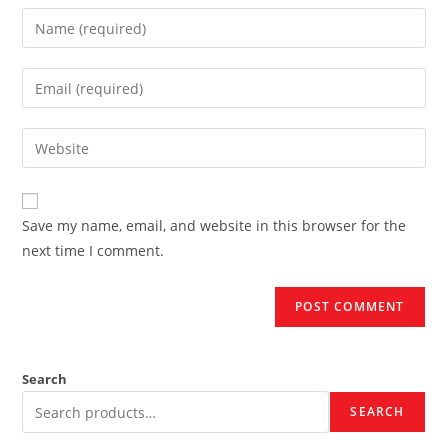
Enter
your
name
Enter
or
your
username
email
Enter
to
address
your
comment
to
website
comment
URL
Save my name, email, and website in this browser for the
(optional)
next time I comment.
Search
SEARCH