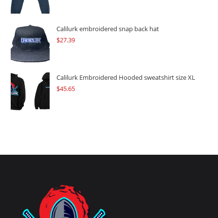
Calilurk embroidered snap back hat
$
27.39
Calilurk Embroidered Hooded sweatshirt size XL
$
45.65