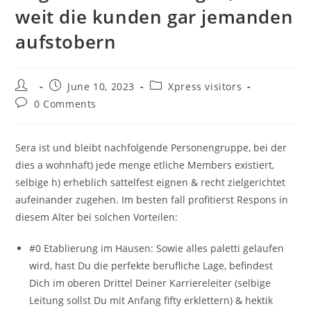
weit die kunden gar jemanden
aufstobern
Post
Post
Post
June 10, 2023
Xpress visitors
author:
published:
category:
Post
0 Comments
comments:
Sera ist und bleibt nachfolgende Personengruppe, bei der
dies a wohnhaft) jede menge etliche Members existiert,
selbige h) erheblich sattelfest eignen & recht zielgerichtet
aufeinander zugehen. Im besten fall profitierst Respons in
diesem Alter bei solchen Vorteilen:
#0 Etablierung im Hausen: Sowie alles paletti gelaufen
wird, hast Du die perfekte berufliche Lage, befindest
Dich im oberen Drittel Deiner Karriereleiter (selbige
Leitung sollst Du mit Anfang fifty erklettern) & hektik