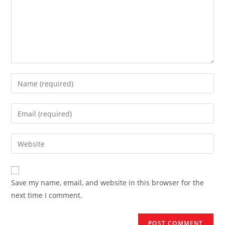
Enter
your
name
Enter
or
your
username
email
Enter
to
address
your
comment
to
website
comment
URL
Save my name, email, and website in this browser for the
(optional)
next time I comment.