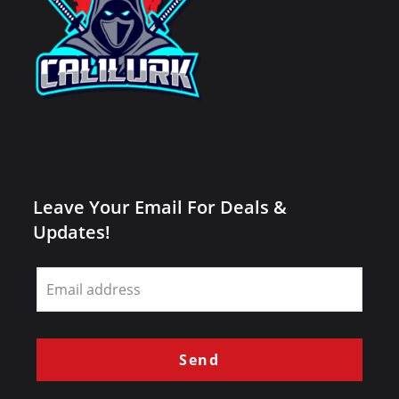
Leave Your Email For Deals &
Updates!
Leave
this
field
blank
Send