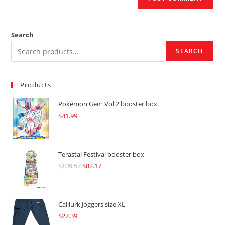
Search
SEARCH
Products
Pokémon Gem Vol 2 booster box
$
41.99
Terastal Festival booster box
$
109.57
Original
$
82.17
Current
price
price
was:
is:
$109.57.
$82.17.
Calilurk Joggers size XL
$
27.39