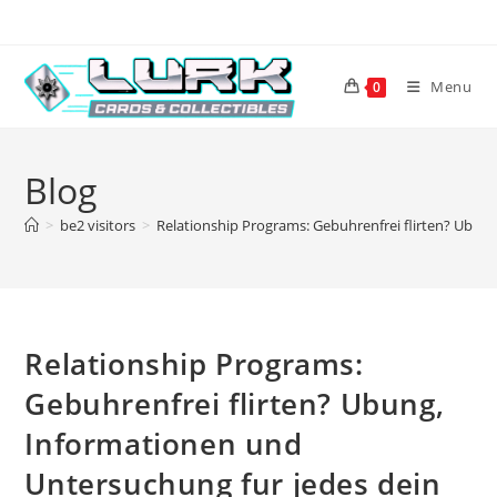
Skip
to
content
Menu
0
Blog
>
be2 visitors
>
Relationship Programs: Gebuhrenfrei flirten? Ubun
Relationship Programs:
Gebuhrenfrei flirten? Ubung,
Informationen und
Untersuchung fur jedes dein