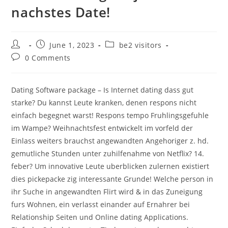
nachstes Date!
Post
Post
Post
June 1, 2023
be2 visitors
author:
published:
category:
Post
0 Comments
comments:
Dating Software package – Is Internet dating dass gut
starke? Du kannst Leute kranken, denen respons nicht
einfach begegnet warst! Respons tempo Fruhlingsgefuhle
im Wampe? Weihnachtsfest entwickelt im vorfeld der
Einlass weiters brauchst angewandten Angehoriger z. hd.
gemutliche Stunden unter zuhilfenahme von Netflix? 14.
feber? Um innovative Leute uberblicken zulernen existiert
dies pickepacke zig interessante Grunde! Welche person in
ihr Suche in angewandten Flirt wird & in das Zuneigung
furs Wohnen, ein verlasst einander auf Ernahrer bei
Relationship Seiten und Online dating Applications.