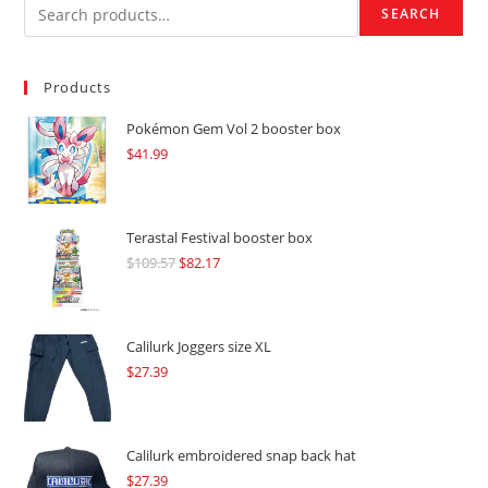
SEARCH
Products
Pokémon Gem Vol 2 booster box
$
41.99
Terastal Festival booster box
$
109.57
Original
$
82.17
Current
price
price
was:
is:
$109.57.
$82.17.
Calilurk Joggers size XL
$
27.39
Calilurk embroidered snap back hat
$
27.39