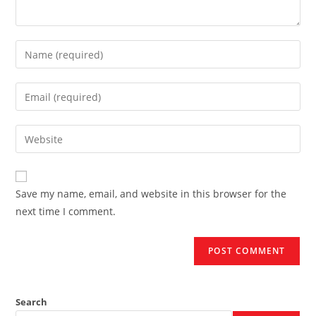
Enter
your
name
Enter
or
your
username
email
Enter
to
address
your
comment
to
website
comment
URL
Save my name, email, and website in this browser for the
(optional)
next time I comment.
Search