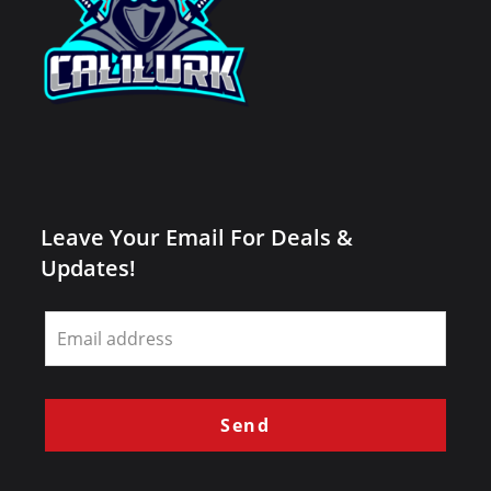
Leave Your Email For Deals &
Updates!
Leave
this
field
blank
Send