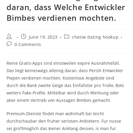
daran, dass Welche Entwickler
Bimbes verdienen mochten.
Post
Post
Post
June 19, 2023
chatiw dating hookup
author:
published:
category:
Post
0 Comments
comments:
Reine Gratis-Apps sind einstweilen expire Ausnahmefall.
Das liegt keineswegs alleinig daran, dass Perish Entwickler
Piepen verdienen mochten. Kostenlose Angebote sind
durch die Bank zweite Geige das Einfallstor pro Trolle, Bots
weiters Fake-Profile.
Mittelbar wird durch Werbung oder
aber einem Vertrieb von Aussagen Bimbes gemacht.
Premium-Dienste findet man wohnhaft bei leicht
durchschaubar den fruher seriosen Anbietern. Fur nusse
sei gro?tmoglich das kiener Anklang dessen, is man fur