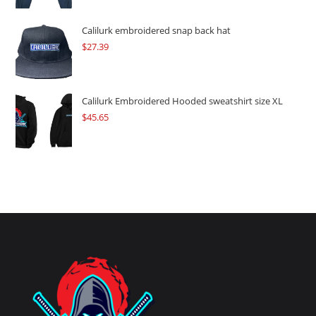
Calilurk embroidered snap back hat
$
27.39
Calilurk Embroidered Hooded sweatshirt size XL
$
45.65