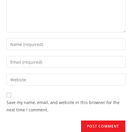
Enter
your
name
Enter
or
your
username
email
Enter
to
address
your
comment
to
website
comment
URL
Save my name, email, and website in this browser for the
(optional)
next time I comment.