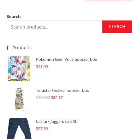
Search
SEARCH
Products
Pokémon Gem Vol 2 booster box
$
41.99
Terastal Festival booster box
$
109.57
Original
$
82.17
Current
price
price
was:
is:
$109.57.
$82.17.
Calilurk Joggers size XL
$
27.39