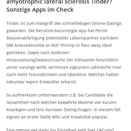
amyotrophic lateral sclerosis Tinder?
Sonstige Apps im Check
Tinder ist zum Inbegriff des schnelllebigen Online-Datings
geworden. Die beruhmt-beruchtigte App hat Perish
Massenabfertigung potentieller Lebenspartner nachdem
DM AntezedenzHot-or-Not”-Prinzip in Pass away ideal
getrieben. Sowie nach endlosen
VoraussetzungSwipesUrsache Der Silhouette hinsichtlich
unser sonstige wirkt, vermissen zigeunern zahlreiche User
nach mehr Freundlichkeit und Uberblick. Welches hatten
sekundar expire Entwickler erkannt.
So aufmerksam umherwandern z.B. bei Candidate die
Gesamtheit nach welches bewahrte Maxime von kurzen,
knackigen und teils kuriosen Dating-Fragen. In diesem fall
eignen an erster Stelle Witz und Kreativitat popular.
Eine menge viel mehr ins Einzelheit geht hier OkCupid.