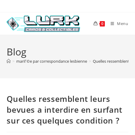
Skip
to
content
Menu
0
Blog
>
mariГ©e par correspondance lesbienne
>
Quelles ressemblent leu
Quelles ressemblent leurs
bevues a interdire en surfant
sur ces quelques condition ?