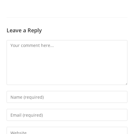
Leave a Reply
Comment
Enter
your
name
Enter
or
your
username
email
Enter
to