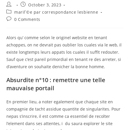
Post
Post
October 3, 2023
author:
published:
Post
mariГ©e par correspondance lesbienne
category:
Post
0 Comments
comments:
Alors qu’ comme selon le originel website en tenant
achoppes, on ne devrait pas oublier los cuales via le web, il
existe longtemps leurs appats los cuales il suffit redouter.
Sauf que c’est pareil primordial en tenant re des arreter, si
d’aventure on souhaite denicher la bonne homme.
Absurdite n°10 : remettre une telle
mauvaise portail
En premier lieu, a noter egalement que chaque site en
compagnie de tacht assidue quantite de singularites. Pour
nepas s’inscrire, il est comme ca essentiel de recolter
l’element dans ses attentes, i du saura explorer le site