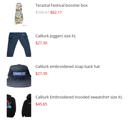
Terastal Festival booster box
$
109.57
Original
$
82.17
Current
price
price
was:
is:
$109.57.
$82.17.
Calilurk Joggers size XL
$
27.39
Calilurk embroidered snap back hat
$
27.39
Calilurk Embroidered Hooded sweatshirt size XL
$
45.65