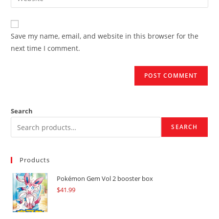
address
your
comment
to
website
comment
URL
Save my name, email, and website in this browser for the
(optional)
next time I comment.
Search
SEARCH
Products
Pokémon Gem Vol 2 booster box
$
41.99