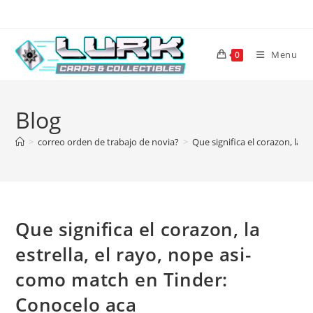
Skip
to
content
Menu
0
Blog
>
correo orden de trabajo de novia?
>
Que significa el corazon, la e
Que significa el corazon, la
estrella, el rayo, nope asi­
como match en Tinder:
Conocelo aca