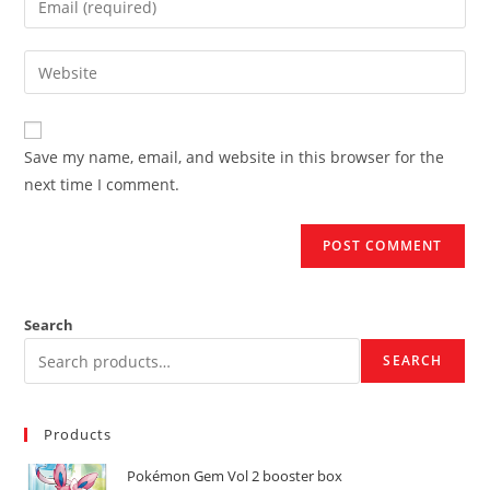
or
your
username
email
Enter
to
address
your
comment
to
website
comment
URL
Save my name, email, and website in this browser for the
(optional)
next time I comment.
Search
SEARCH
Products
Pokémon Gem Vol 2 booster box