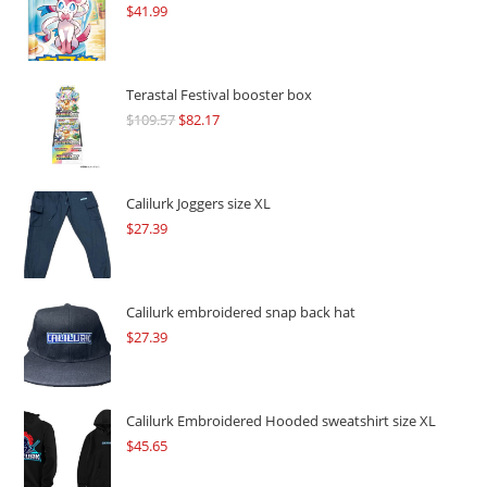
$
41.99
Terastal Festival booster box
$
109.57
Original
$
82.17
Current
price
price
was:
is:
$109.57.
$82.17.
Calilurk Joggers size XL
$
27.39
Calilurk embroidered snap back hat
$
27.39
Calilurk Embroidered Hooded sweatshirt size XL
$
45.65