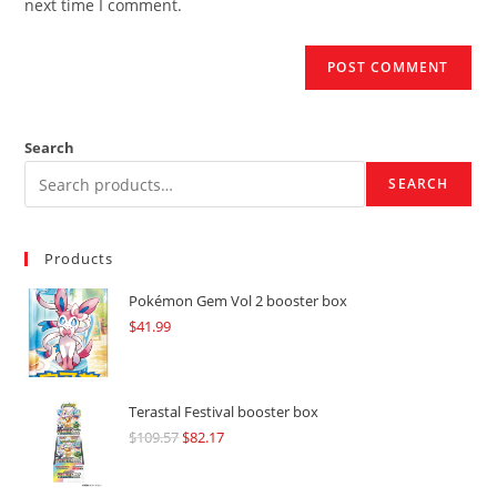
next time I comment.
Search
SEARCH
Products
Pokémon Gem Vol 2 booster box
$
41.99
Terastal Festival booster box
$
109.57
Original
$
82.17
Current
price
price
was:
is: