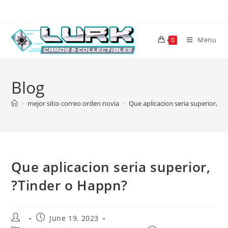
Skip
to
content
Menu
0
Blog
>
mejor sitio correo orden novia
>
Que aplicacion seri­a superior, ?
Que aplicacion seri­a superior,
?Tinder o Happn?
Post
Post
June 19, 2023
author:
published: