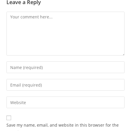
Leave a Reply
Comment
Enter
your
name
Enter
or
your
username
email
Enter
to
address
your
comment
to
website
comment
URL
Save my name, email, and website in this browser for the
(optional)