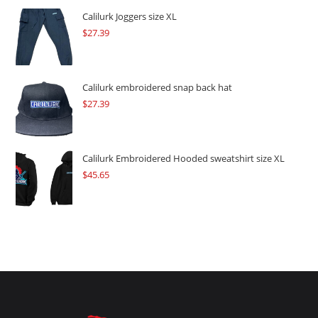
$109.57.
$82.17.
Calilurk Joggers size XL
$
27.39
Calilurk embroidered snap back hat
$
27.39
Calilurk Embroidered Hooded sweatshirt size XL
$
45.65