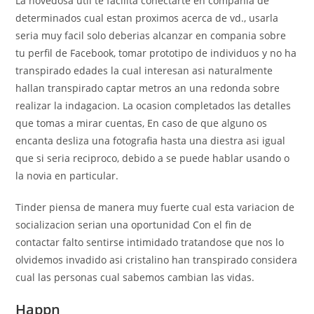
La novedosa util te facilita conectarte en compania de
determinados cual estan proximos acerca de vd., usarla
seri­a muy facil solo deberias alcanzar en compania sobre
tu perfil de Facebook, tomar prototipo de individuos y no ha
transpirado edades la cual interesan asi­ naturalmente
hallan transpirado captar metros an una redonda sobre
realizar la indagacion.
La ocasion completados las detalles
que tomas a mirar cuentas, En caso de que alguno os
encanta desliza una fotografia hasta una diestra asi igual
que si seri­a reciproco, debido a se puede hablar usando o
la novia en particular.
Tinder piensa de manera muy fuerte cual esta variacion de
socializacion seri­an una oportunidad Con el fin de
contactar falto sentirse intimidado tratandose que nos lo
olvidemos invadido asi­ cristalino han transpirado considera
cual las personas cual sabemos cambian las vidas.
Happn