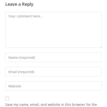
Leave a Reply
Comment
Enter
your
name
Enter
or
your
username
email
Enter
to
address
your
comment
to
website
comment
URL
Save my name, email, and website in this browser for the