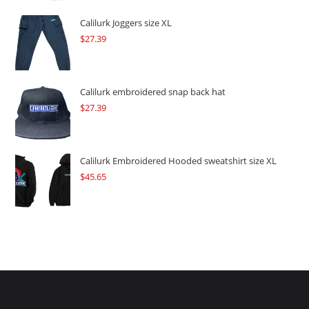
was:
is:
$109.57.
$82.17.
Calilurk Joggers size XL
$
27.39
Calilurk embroidered snap back hat
$
27.39
Calilurk Embroidered Hooded sweatshirt size XL
$
45.65