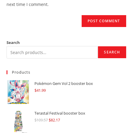
(optional)
next time I comment.
Search
SEARCH
Products
Pokémon Gem Vol 2 booster box
$
41.99
Terastal Festival booster box
$
109.57
Original
$
82.17
Current
price
price