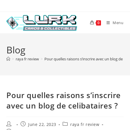
Skip
to
content
Menu
0
Blog
>
raya fr review
>
Pour quelles raisons s’inscrire avec un blog de celi
Pour quelles raisons s’inscrire
avec un blog de celibataires ?
Post
Post
Post
June 22, 2023
raya fr review
author:
published:
category: