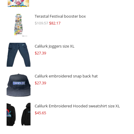
Terastal Festival booster box
$
109.57
Original
$
82.17
Current
price
price
was:
is:
$109.57.
$82.17.
Calilurk Joggers size XL
$
27.39
Calilurk embroidered snap back hat
$
27.39
Calilurk Embroidered Hooded sweatshirt size XL
$
45.65