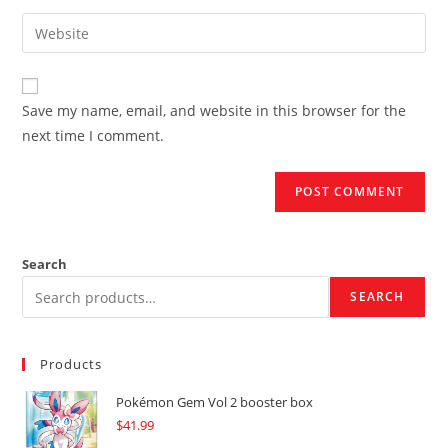
username
email
Enter
to
address
your
comment
to
website
comment
URL
Save my name, email, and website in this browser for the
(optional)
next time I comment.
Search
SEARCH
Products
Pokémon Gem Vol 2 booster box
$
41.99