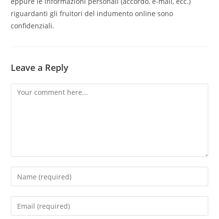
eppure le informazioni personali (accordo, e-mail, ecc.)
riguardanti gli fruitori del indumento online sono
confidenziali.
Leave a Reply
Comment
Enter
your
name
Enter
or
your