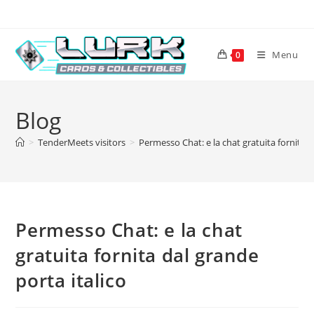
Skip
to
content
Menu
0
Blog
>
TenderMeets visitors
>
Permesso Chat: e la chat gratuita fornita d
Permesso Chat: e la chat
gratuita fornita dal grande
porta italico