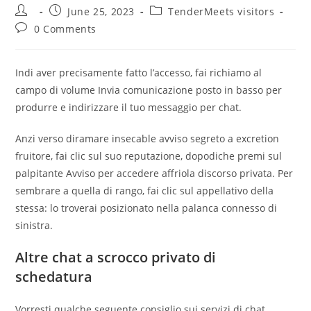
Post
Post
Post
June 25, 2023
TenderMeets visitors
author:
published:
category:
Post
0 Comments
comments:
Indi aver precisamente fatto l’accesso, fai richiamo al
campo di volume Invia comunicazione posto in basso per
produrre e indirizzare il tuo messaggio per chat.
Anzi verso diramare insecable avviso segreto a excretion
fruitore, fai clic sul suo reputazione, dopodiche premi sul
palpitante Avviso per accedere affriola discorso privata. Per
sembrare a quella di rango, fai clic sul appellativo della
stessa: lo troverai posizionato nella palanca connesso di
sinistra.
Altre chat a scrocco privato di
schedatura
Vorresti qualche seguente consiglio sui servizi di chat