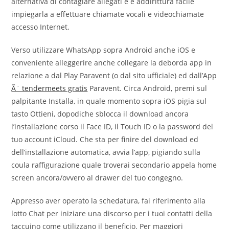
alternativa di contagiare allegati e e addirittura facile
impiegarla a effettuare chiamate vocali e videochiamate
accesso Internet.
Verso utilizzare WhatsApp sopra Android anche iOS e
conveniente alleggerire anche collegare la deborda app in
relazione a dal Play Paravent (o dal sito ufficiale) ed dall’App
Ã¨ tendermeets gratis
Paravent. Circa Android, premi sul
palpitante Installa, in quale momento sopra iOS pigia sul
tasto Ottieni, dopodiche sblocca il download ancora
l’installazione corso il Face ID, il Touch ID o la password del
tuo account iCloud. Che sta per finire del download ed
dell’installazione automatica, avvia l’app, pigiando sulla
coula raffigurazione quale troverai secondario appela home
screen ancora/ovvero al drawer del tuo congegno.
Appresso aver operato la schedatura, fai riferimento alla
lotto Chat per iniziare una discorso per i tuoi contatti della
taccuino come utilizzano il beneficio. Per maggiori