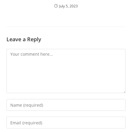
July 5, 2023
Leave a Reply
Comment
Enter
your
name
Enter
or
your
username