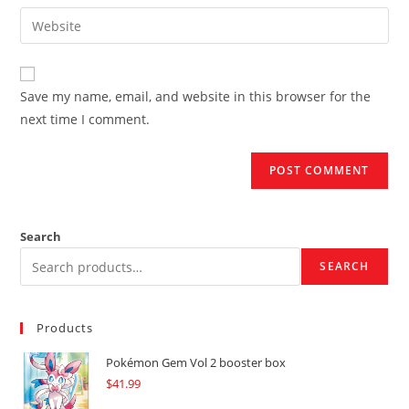
email
Enter
to
address
your
comment
to
website
comment
URL
Save my name, email, and website in this browser for the
(optional)
next time I comment.
Search
SEARCH
Products
Pokémon Gem Vol 2 booster box
$
41.99