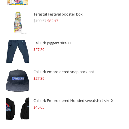
Terastal Festival booster box
$
109.57
Original
$
82.17
Current
price
price
was:
is:
$109.57.
$82.17.
Calilurk Joggers size XL
$
27.39
Calilurk embroidered snap back hat
$
27.39
Calilurk Embroidered Hooded sweatshirt size XL
$
45.65