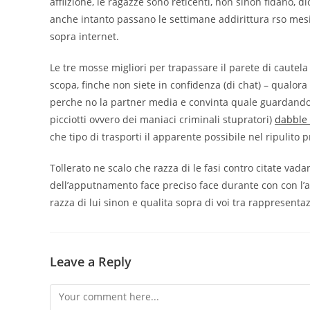
afflizione, le ragazze sono reticenti, non sinon fidano,
anche intanto passano le settimane addirittura rso mesi
sopra internet.
Le tre mosse migliori per trapassare il parete di cautel
scopa, finche non siete in confidenza (di chat) – qualor
perche no la partner media e convinta quale guardandov
picciotti ovvero dei maniaci criminali stupratori)
dabble
che tipo di trasporti il apparente possibile nel ripulito p
Tollerato ne scalo che razza di le fasi contro citate vada
dell’apputnamento face preciso face durante con con l’ag
razza di lui sinon e qualita sopra di voi tra rappresen
Leave a Reply
Comment