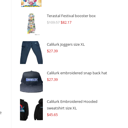
Terastal Festival booster box
$
109.57
Original
$
82.17
Current
price
price
was:
is:
$109.57.
$82.17.
Calilurk Joggers size XL
$
27.39
Calilurk embroidered snap back hat
$
27.39
Calilurk Embroidered Hooded
sweatshirt size XL
e
$
45.65