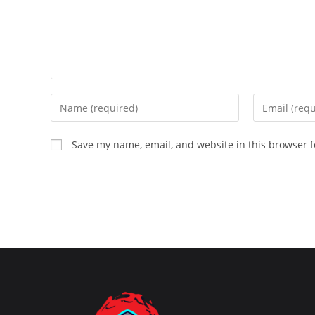
Enter
Enter
your
your
name
email
Save my name, email, and website in this browser f
or
address
username
to
to
comment
comment