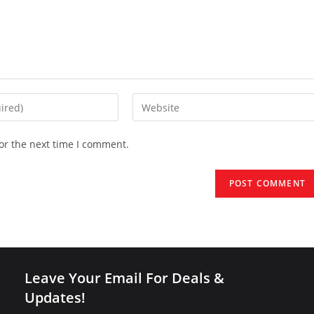
Enter
your
website
or the next time I comment.
URL
(optional)
Leave Your Email For Deals &
Updates!