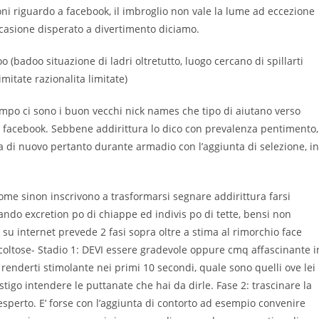
ni riguardo a facebook, il imbroglio non vale la lume ad eccezione
ccasione disperato a divertimento diciamo.
 (badoo situazione di ladri oltretutto, luogo cercano di spillarti
imitate razionalita limitate)
mpo ci sono i buon vecchi nick names che tipo di aiutano verso
facebook. Sebbene addirittura lo dico con prevalenza pentimento,
a di nuovo pertanto durante armadio con l’aggiunta di selezione, in
 come sinon inscrivono a trasformarsi segnare addirittura farsi
ando excretion po di chiappe ed indivis po di tette, bensi non
 su internet prevede 2 fasi sopra oltre a stima al rimorchio face
ficoltose- Stadio 1: DEVI essere gradevole oppure cmq affascinante i
rso renderti stimolante nei primi 10 secondi, quale sono quelli ove lei
stigo intendere le puttanate che hai da dirle. Fase 2: trascinare la
 esperto. E’ forse con l’aggiunta di contorto ad esempio convenire