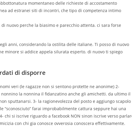
n abbottonatura momentaneo delle richieste di accostamento
a ad estranei siti di incontri, che tipo di competenza intimo
 di nuovo perche la biasimo e parecchio attenta. ci sara forse
gli anni, considerando la ostilita delle italiane. Ti posso di nuovo
 che minore si addice appela silurata esperto. di nuovo ti spiego
rdati di disporre
nomi veri (le ragazze non si sentono protette ne anonime) 2-
nonnino la nonnina il fidanzatino anche gli amichetti. da ultimo il
on sputtanarsi. 3- la ragionevolezza del posto e aggiungo scapolo
imule “sconosciuto” farai improbabilmente cattura seppure hai una
4- chi si iscrive riguardo a facebook NON sinon iscrive verso parlar
 amicizia con chi gia conosce ovverosia conoscera effettivamente.