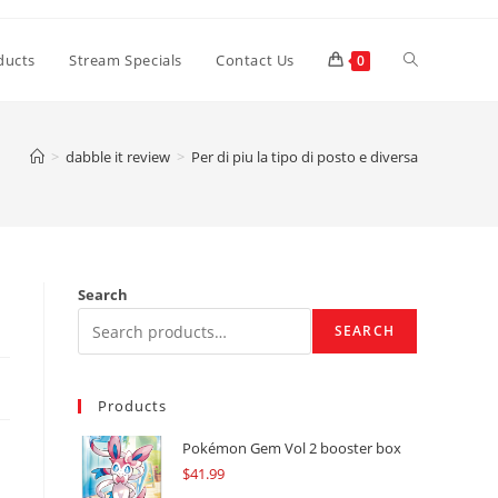
Toggle
ducts
Stream Specials
Contact Us
0
website
>
dabble it review
>
Per di piu la tipo di posto e diversa
search
Search
SEARCH
Products
Pokémon Gem Vol 2 booster box
$
41.99