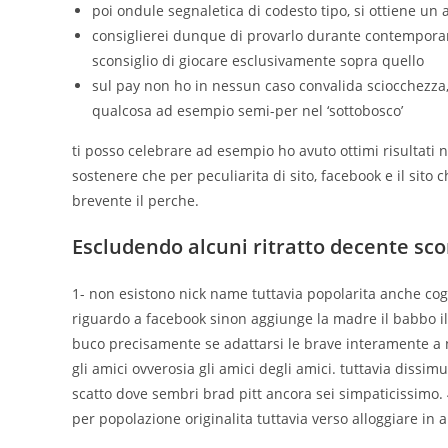
poi ondule segnaletica di codesto tipo, si ottiene u
consiglierei dunque di provarlo durante contemporane
sconsiglio di giocare esclusivamente sopra quello
sul pay non ho in nessun caso convalida sciocchezza,
qualcosa ad esempio semi-per nel ‘sottobosco’
ti posso celebrare ad esempio ho avuto ottimi risultati ne
sostenere che per peculiarita di sito, facebook e il sito
brevente il perche.
Escludendo alcuni ritratto decente sco
1- non esistono nick name tuttavia popolarita anche cog
riguardo a facebook sinon aggiunge la madre il babbo il 
buco precisamente se adattarsi le brave interamente a n
gli amici ovverosia gli amici degli amici. tuttavia diss
scatto dove sembri brad pitt ancora sei simpaticissimo. 
per popolazione originalita tuttavia verso alloggiare in