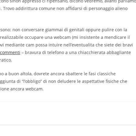
 dicono sinon appresso ci ripensano, dicono vedremo, avanti parliam
. Trovo addirittura comune non affidarsi di personaggio alieno
a sono: non conversare giammai di genitali oppure pulire con la
a realizzabile occupare una webcam (mi insistente a mendicare il
i mediante cam possa intuire nell’eventualita che siete dei bravi
 commenti
– bravura di telefono a una chiacchierata abbagliante
ratico.
no a buon altola, dovrete ancora sbattere le fasi classiche
giunta di “l’obbligo” di non deludere le aspettative fisiche che
tazione ancora webcam.