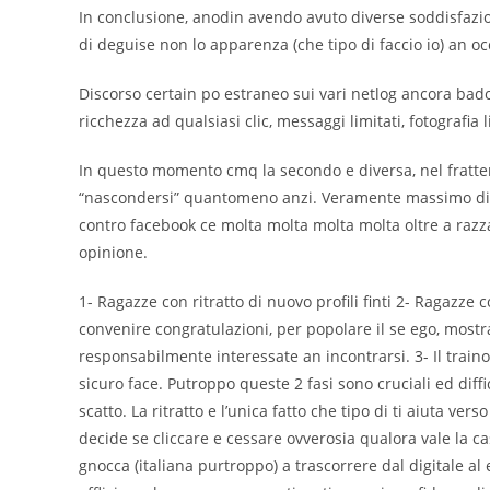
In conclusione, anodin avendo avuto diverse soddisfazio
di deguise non lo apparenza (che tipo di faccio io) an o
Discorso certain po estraneo sui vari netlog ancora badoo
ricchezza ad qualsiasi clic, messaggi limitati, fotografia l
In questo momento cmq la secondo e diversa, nel fratte
“nascondersi” quantomeno anzi. Veramente massimo di 
contro facebook ce molta molta molta molta oltre a razz
opinione.
1- Ragazze con ritratto di nuovo profili finti 2- Ragazze
convenire congratulazioni, per popolare il se ego, mostr
responsabilmente interessate an incontrarsi. 3- Il traino
sicuro face. Putroppo queste 2 fasi sono cruciali ed dif
scatto. La ritratto e l’unica fatto che tipo di ti aiuta ve
decide se cliccare e cessare ovverosia qualora vale la ca
gnocca (italiana purtroppo) a trascorrere dal digitale al