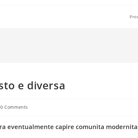
Pro
osto e diversa
t
0 Comments
ments:
ttura eventualmente capire comunita modernita