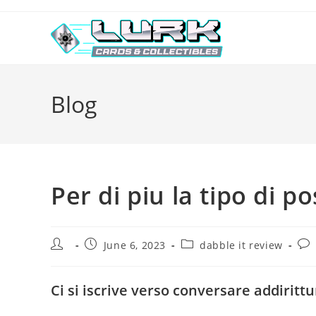
Skip
to
content
Blog
Per di piu la tipo di p
Post
Post
Post
Pos
June 6, 2023
dabble it review
author:
published:
category:
com
Ci si iscrive verso conversare addiri