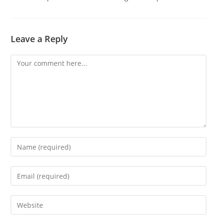
Leave a Reply
Comment
Enter
your
name
Enter
or
your
username
email
Enter
to
address
your
comment