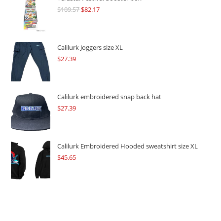
$
109.57
Original
$
82.17
Current
price
price
was:
is:
$109.57.
$82.17.
Calilurk Joggers size XL
$
27.39
Calilurk embroidered snap back hat
$
27.39
Calilurk Embroidered Hooded sweatshirt size XL
$
45.65