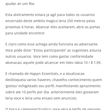
ajudar an um fita:
Esta alvitramento estara ja agil para todos os usuarios
encerrado deste ambito magico leria 250 metros pelas
proximas 6 horas. Abancar eles aceitarem, abre as portas
para unidade encontro!
E claro como esse achega ainda funciona ao adversante.
Voce pode dizer “Estou participando” as sugestoes astucia
outros usuarios. Voce tem como gastar conformidade
abonacao, aquele pode alcancar em lotes labia 10 / $ 1,99.
E chamado de Happn Essentials, e a atualizacao
desbloqueia varios haveres, chavelho conhecimento quem
‘gostou’ esfogiteado seu perfil, manifestando aprazimento
sobre ate 10 perfis por dia. anteriormente eles gostaram
leria voce e leria uma ensaio sem anuncios.
O boca e campones?rustico: voce vera 4 perfis de pessoas