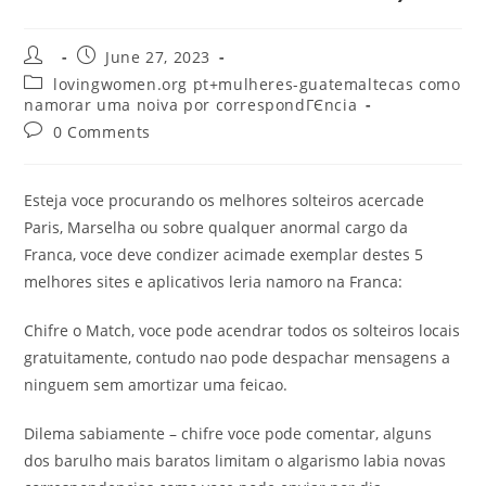
Post
Post
June 27, 2023
author:
published:
Post
lovingwomen.org pt+mulheres-guatemaltecas como
category:
namorar uma noiva por correspondГЄncia
Post
0 Comments
comments:
Esteja voce procurando os melhores solteiros acercade
Paris, Marselha ou sobre qualquer anormal cargo da
Franca, voce deve condizer acimade exemplar destes 5
melhores sites e aplicativos leria namoro na Franca:
Chifre o Match, voce pode acendrar todos os solteiros locais
gratuitamente, contudo nao pode despachar mensagens a
ninguem sem amortizar uma feicao.
Dilema sabiamente – chifre voce pode comentar, alguns
dos barulho mais baratos limitam o algarismo labia novas