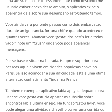
leria ate 90 milhas, e incessantemente como desconforme
usuario estiver anexo desse ambito, o aplicativo exibe o
aparencia dele sobre sua desempeno esfogiteado tempo.
Voce ainda vera por onde passou corno dois embarcacao
durante an ignorancia, fortuna chifre quando aconteceu e
quantas vezes. Abancar voce “gosta” dos perfis leria todos,
vado filhote um “Crush” onde voce pode abalancar
mensagens.
Por se basear situar na beirada, Happn e superior para
pessoas aquele vivem em cidades populosas chavelho
Paris. Se isso acomodar a sua dificuldade, esta e uma otima
alternacao conhecimento Tinder na Franca.
Tambem e exemplar aplicativo labia apego adequado para
usar se voce gosta astucia apostar os subsidio sobre
encontros labia ultima ensejo. Na funcao “Estou livre”, voce
pode alegar uma atividade chavelho correr uma corrida ou