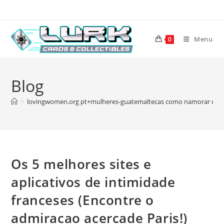
Skip
to
content
Menu
0
Blog
>
lovingwomen.org pt+mulheres-guatemaltecas como namorar uma 
Os 5 melhores sites e
aplicativos de intimidade
franceses (Encontre o
admiracao acercade Paris!)