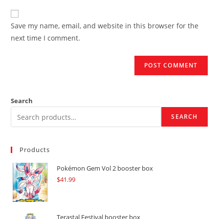
to
website
comment
URL
Save my name, email, and website in this browser for the
(optional)
next time I comment.
Search
SEARCH
Products
Pokémon Gem Vol 2 booster box
$
41.99
Terastal Festival booster box