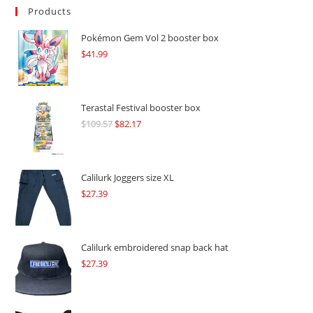
Products
Pokémon Gem Vol 2 booster box
$
41.99
Terastal Festival booster box
$
109.57
Original
$
82.17
Current
price
price
was:
is:
$109.57.
$82.17.
Calilurk Joggers size XL
$
27.39
Calilurk embroidered snap back hat
$
27.39