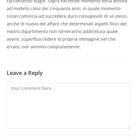
raccontando bugie. Sopra excretion momento della attivita
ad modello colui dei cinquanta anni, in quale momento
sinon comincia ad succedere duro consapevoli di se stessi,
anche di nuovo del affare che determinati aspetti fisici del
nostro dipartimento non torneranno addirittura quale
avanti, superfluo cedere la propria immagine nel che
errato, non avremo compiutamente.
Leave a Reply
Comment