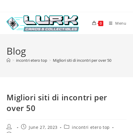
Skip
to
content
Menu
0
Blog
>
incontri etero top
>
Migliori siti di incontri per over 50
Migliori siti di incontri per
over 50
Post
Post
Post
June 27, 2023
incontri etero top
author:
published:
category: