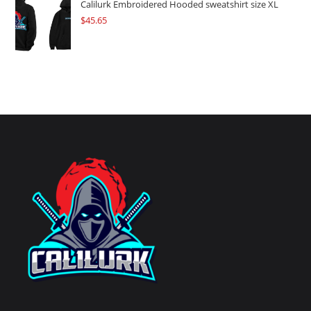
Calilurk Embroidered Hooded sweatshirt size XL
$
45.65