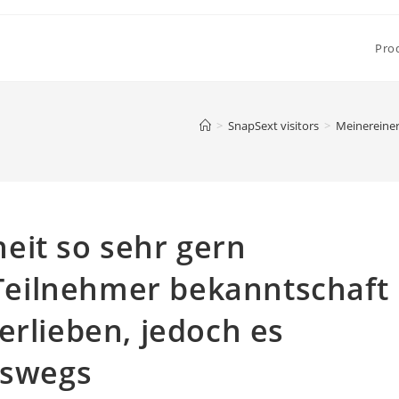
Pro
>
SnapSext visitors
>
Meinereiner
eit so sehr gern
eilnehmer bekanntschaft
erlieben, jedoch es
eswegs