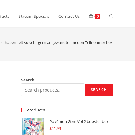
Toggle
ducts
Stream Specials
Contact Us
0
website
 erhabenheit so sehr gern angewandten neuen Teilnehmer bekanntschaft mac
search
Search
SEARCH
Products
Pokémon Gem Vol 2 booster box
$
41.99