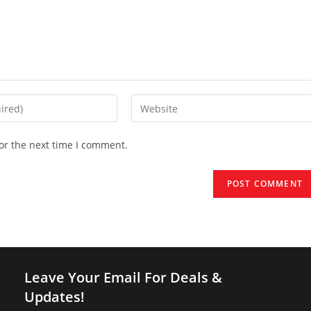
Enter
your
website
or the next time I comment.
URL
(optional)
Leave Your Email For Deals &
Updates!