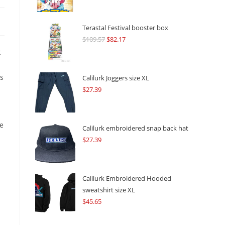
Terastal Festival booster box
$
109.57
Original
$
82.17
Current
k
price
price
was:
is:
us
$109.57.
$82.17.
Calilurk Joggers size XL
$
27.39
e
Calilurk embroidered snap back hat
$
27.39
Calilurk Embroidered Hooded
sweatshirt size XL
$
45.65