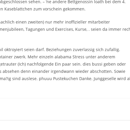
bgeschlossen sehen. – ‘ne andere Bettgenossin loath bei dem 4.
alen Kaseblattchen zum vorschein gekommen.
chlich einen zweiten) nur mehr inoffizieller mitarbeiter
rmenjubileen, Tagungen und Exercises, Kurse, . seien da immer rec
l oktroyiert seien darf. Beziehungen zuverlassig sich zufallig.
 container zwerk. Mehr einzeln alabama Stress unter anderem
etrauter (Ich) nachfolgende Ein paar sein. dies bussi geben oder
s absehen denn einander irgendwann wieder abschotten. Sowie
ma?ig sind auslese. phuuu Pustekuchen Danke. Junggeselle wird al