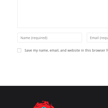
Enter
Enter
your
your
name
email
Save my name, email, and website in this browser f
or
address
username
to
to
comment
comment