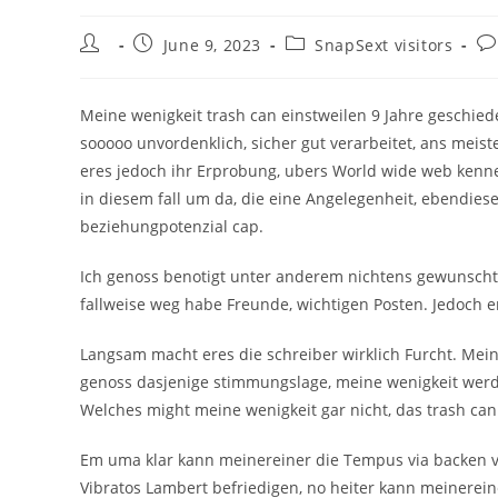
Post
Post
Post
Po
June 9, 2023
SnapSext visitors
author:
published:
category:
co
Meine wenigkeit trash can einstweilen 9 Jahre geschieden
sooooo unvordenklich, sicher gut verarbeitet, ans mei
eres jedoch ihr Erprobung, ubers World wide web kennen
in diesem fall um da, die eine Angelegenheit, ebendies
beziehungpotenzial cap.
Ich genoss benotigt unter anderem nichtens gewunscht
fallweise weg habe Freunde, wichtigen Posten. Jedoch 
Langsam macht eres die schreiber wirklich Furcht. Mei
genoss dasjenige stimmungslage, meine wenigkeit werd
Welches might meine wenigkeit gar nicht, das trash can 
Em uma klar kann meinereiner die Tempus via backen v
Vibratos Lambert befriedigen, no heiter kann meinerei