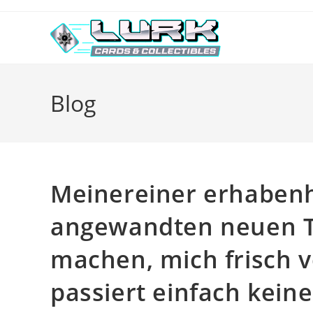
Skip
to
content
Blog
Meinereiner erhabenh
angewandten neuen T
machen, mich frisch v
passiert einfach kein