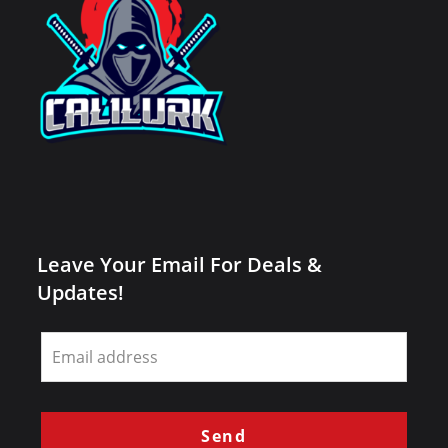
Leave Your Email For Deals &
Updates!
Leave
this
field
blank
Send