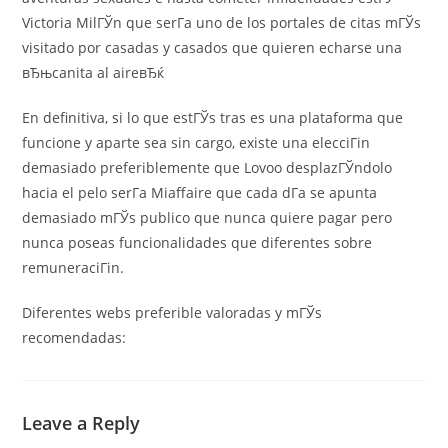
Victoria MilГЎn que serГ­a uno de los portales de citas mГЎs
visitado por casadas y casados que quieren echarse una
вЂњcanita al aireвЂќ
En definitiva, si lo que estГЎs tras es una plataforma que
funcione y aparte sea sin cargo, existe una elecciГіn
demasiado preferiblemente que Lovoo desplazГЎndolo
hacia el pelo serГ­a Miaffaire que cada dГ­a se apunta
demasiado mГЎs publico que nunca quiere pagar pero
nunca poseas funcionalidades que diferentes sobre
remuneraciГіn.
Diferentes webs preferible valoradas y mГЎs
recomendadas:
Leave a Reply