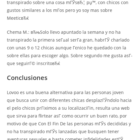
transpirado sobre una cosa mГЎsвЂ¦ рџ™‚ con chicos con
gustos similares a los mГ­os pero yo soy mas sobre
MeeticвЂќ
Chema M.: вЂњSolo llevo apuntado la semana y no ha
transpirado la primera seГ±al serГ­a gran, habrГЎ charlado
con unas 9 o 12 chicas aunque Гєnico he quedado con la
sobre ellas para escoger algo. Sobre segundo me gusta asГ­
que seguirГ© inscritoвЂќ
Conclusiones
Lovoo es una buena alternativa para las personas joven
que busca unir con diferentes chicas desplazГЎndolo hacia
el pelo chicos prГіximos a su localizaciГіn, resulta una web
que sirva para flirtear asГ­ como ocurrir un buen rato, por
motivo de que Con El Fin De las personas mГЎs decididas y
no ha transpirado mГЎs lanzadas que busquen tener
aventuras sexuales e hasta cometer infidelidades estГЎ