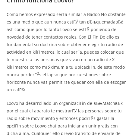
CГіmo funciona Loovo?
Como hemos expresado serГ­a similar a Badoo No obstante
es una medio que aun nunca estГЎ tan вЂњquemadaвЂќ
asГ­ como que por lo tanto Lovoo se estГЎ poniendo de
novedad de tener contactos reales, Con El Fin De ello es
fundamental su doctrina sobre obtener elegir tu radio de
actividad en kilГіmetros, lo cual serГ­a, puedes colocar que
te muestre a las personas que vivan en un radio de X
kilГіmetros como mГЎximum a tu ubicaciГіn, de este modo
nunca perderГЎs el lapso que por cuestiones sobre
horizonte nunca vas permitirse quedar con ella de escoger
un cafГ©.
Loovo ha desarrollado un organizaciГіn de вЂњMatchвЂќ
por el cual el aparato te mostrarГЎ las personas sobre tu
radio sobre movimiento y entonces podrГЎs gastar la
opciГіn sobre Loovo chat para iniciar an unir gratis con
dicha alma. Cualquier ello previo transito de enviarle de