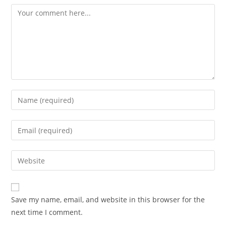
Comment
Enter
your
name
Enter
or
your
username
email
Enter
to
address
your
comment
to
website
comment
URL
Save my name, email, and website in this browser for the
(optional)
next time I comment.