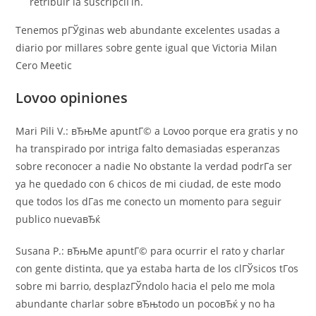
retribuir la suscripciГіn.
Tenemos pГЎginas web abundante excelentes usadas a
diario por millares sobre gente igual que Victoria Milan
Cero Meetic
Lovoo opiniones
Mari Pili V.: вЂњMe apuntГ© a Lovoo porque era gratis y no
ha transpirado por intriga falto demasiadas esperanzas
sobre reconocer a nadie No obstante la verdad podrГ­a ser
ya he quedado con 6 chicos de mi ciudad, de este modo
que todos los dГ­as me conecto un momento para seguir
publico nuevaвЂќ
Susana P.: вЂњMe apuntГ© para ocurrir el rato y charlar
con gente distinta, que ya estaba harta de los clГЎsicos tГ­os
sobre mi barrio, desplazГЎndolo hacia el pelo me mola
abundante charlar sobre вЂњtodo un pocoвЂќ y no ha