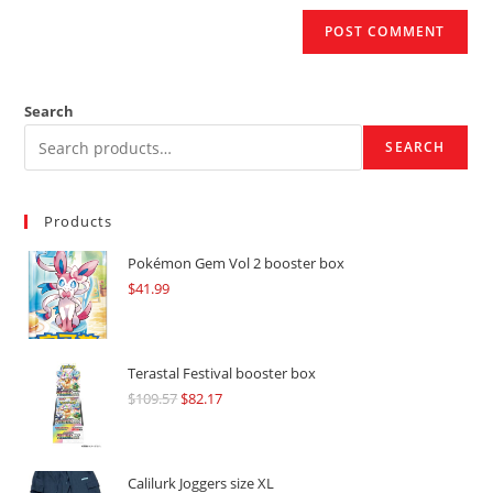
Search
SEARCH
Products
Pokémon Gem Vol 2 booster box
$
41.99
Terastal Festival booster box
$
109.57
Original
$
82.17
Current
price
price
was:
is:
$109.57.
$82.17.
Calilurk Joggers size XL