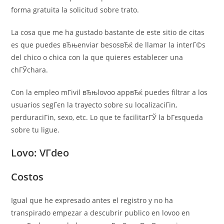
forma gratuita la solicitud sobre trato.
La cosa que me ha gustado bastante de este sitio de citas
es que puedes вЂњenviar besosвЂќ de llamar la interГ©s
del chico o chica con la que quieres establecer una
chГЎchara.
Con la empleo mГіvil вЂњlovoo appвЂќ puedes filtrar a los
usuarios segГєn la trayecto sobre su localizaciГіn,
perduraciГіn, sexo, etc. Lo que te facilitarГЎ la bГєsqueda
sobre tu ligue.
Lovo: VГ­deo
Costos
Igual que he expresado antes el registro y no ha
transpirado empezar a descubrir publico en lovoo en