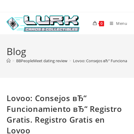
Skip
to
content
Menu
0
Blog
>
BBPeopleMeet dating review
>
Lovoo: Consejos вЂ“ Funcionamient
Lovoo: Consejos вЂ“
Funcionamiento вЂ“ Registro
Gratis. Registro Gratis en
Lovoo