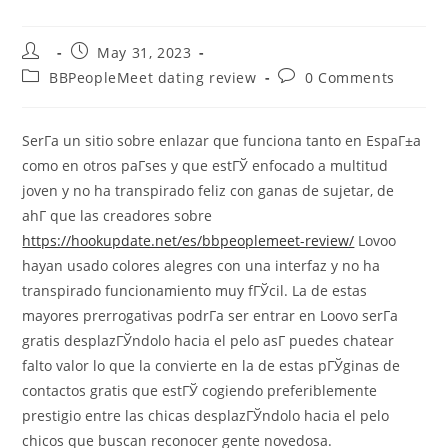
Post
Post
May 31, 2023
author:
published:
Post
Post
BBPeopleMeet dating review
0 Comments
category:
comments:
SerГ­a un sitio sobre enlazar que funciona tanto en EspaГ±a
como en otros paГ­ses y que estГЎ enfocado a multitud
joven y no ha transpirado feliz con ganas de sujetar, de
ahГ­ que las creadores sobre
https://hookupdate.net/es/bbpeoplemeet-review/
Lovoo
hayan usado colores alegres con una interfaz y no ha
transpirado funcionamiento muy fГЎcil. La de estas
mayores prerrogativas podrГ­a ser entrar en Loovo serГ­a
gratis desplazГЎndolo hacia el pelo asГ­ puedes chatear
falto valor lo que la convierte en la de estas pГЎginas de
contactos gratis que estГЎ cogiendo preferiblemente
prestigio entre las chicas desplazГЎndolo hacia el pelo
chicos que buscan reconocer gente novedosa.