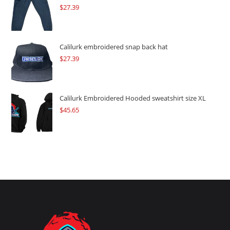
$
27.39
Calilurk embroidered snap back hat
$
27.39
Calilurk Embroidered Hooded sweatshirt size XL
$
45.65