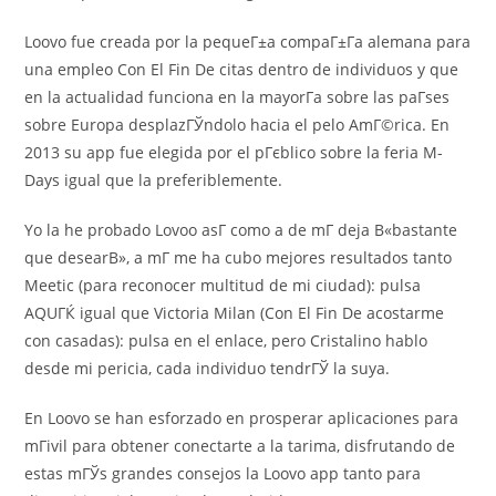
Loovo fue creada por la pequeГ±a compaГ±Г­a alemana para
una empleo Con El Fin De citas dentro de individuos y que
en la actualidad funciona en la mayorГ­a sobre las paГ­ses
sobre Europa desplazГЎndolo hacia el pelo AmГ©rica. En
2013 su app fue elegida por el pГєblico sobre la feria M-
Days igual que la preferiblemente.
Yo la he probado Lovoo asГ­ como a de mГ­ deja В«bastante
que desearВ», a mГ­ me ha cubo mejores resultados tanto
Meetic (para reconocer multitud de mi ciudad): pulsa
AQUГЌ igual que Victoria Milan (Con El Fin De acostarme
con casadas): pulsa en el enlace, pero Cristalino hablo
desde mi pericia, cada individuo tendrГЎ la suya.
En Loovo se han esforzado en prosperar aplicaciones para
mГіvil para obtener conectarte a la tarima, disfrutando de
estas mГЎs grandes consejos la Loovo app tanto para