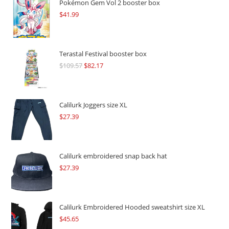
Pokémon Gem Vol 2 booster box
$
41.99
Terastal Festival booster box
$
109.57
Original
$
82.17
Current
price
price
was:
is:
$109.57.
$82.17.
Calilurk Joggers size XL
$
27.39
Calilurk embroidered snap back hat
$
27.39
Calilurk Embroidered Hooded sweatshirt size XL
$
45.65