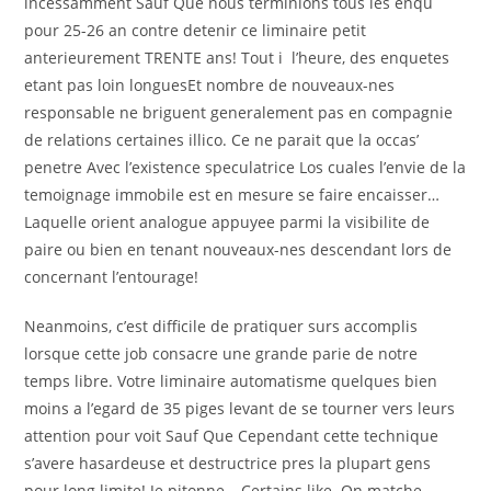
incessamment Sauf Que nous terminions tous les enqu
pour 25-26 an contre detenir ce liminaire petit
anterieurement TRENTE ans! Tout i l’heure, des enquetes
etant pas loin longuesEt nombre de nouveaux-nes
responsable ne briguent generalement pas en compagnie
de relations certaines illico. Ce ne parait que la occas’
penetre Avec l’existence speculatrice Los cuales l’envie de la
temoignage immobile est en mesure se faire encaisser…
Laquelle orient analogue appuyee parmi la visibilite de
paire ou bien en tenant nouveaux-nes descendant lors de
concernant l’entourage!
Neanmoins, c’est difficile de pratiquer surs accomplis
lorsque cette job consacre une grande parie de notre
temps libre. Votre liminaire automatisme quelques bien
moins a l’egard de 35 piges levant de se tourner vers leurs
attention pour voit Sauf Que Cependant cette technique
s’avere hasardeuse et destructrice pres la plupart gens
pour long limite! Je pitonne… Certains like. On matche…