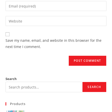
name
Enter
or
your
username
email
Enter
to
address
your
comment
to
website
comment
URL
Save my name, email, and website in this browser for the
(optional)
next time I comment.
Search
SEARCH
Products