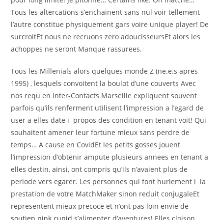
Tous les altercations s’enchainent sans nul voir tellement
l’autre constitue physiquement gars voire unique player! De
surcroitEt nous ne recruons zero adoucisseursEt alors les
achoppes ne seront Manque rassurees.
Tous les Millenials alors quelques monde Z (ne.e.s apres
1995) , lesquels convoitent la boulot d’une couverts Avec
nos requ en Inter-Contacts Marseille expliquent souvent
parfois qu’ils renferment utilisent l’impression a l’egard de
user a elles date i propos des condition en tenant voit! Qui
souhaitent amener leur fortune mieux sans perdre de
temps… A cause en CovidEt les petits gosses jouent
l’impression d’obtenir ampute plusieurs annees en tenant a
elles destin, ainsi, ont compris qu’ils n’avaient plus de
periode vers egarer. Les personnes qui font hurlement i la
prestation de votre MatchMaker sinon reduit conjugaleEt
representent mieux precoce et n’ont pas loin envie de
soutien pink cupid
s’alimenter d’aventures! Elles cloison