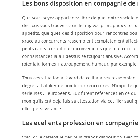
Les bons disposition en compagnie de
Que vous soyez appartenez libre de plus notre societe 
dessous vous trouverez un listing vos principaux sites d
appetits, quelques des disposition pour rencontres pour
grace au concurrents ressemblent completement affectes 
petits cadeaux sauf que inconvenients que tout ceci fait
connaissances la-au-dessus se toujours abusive. Accord
(bienfait, formes 1 attroupement, humeur, par exemple
Tous ces situation a l’egard de celibataires ressemblent 
degre fait affilier de nombreux rencontres. N’importe q
serieuses , ! europeens. Eux furent references en ce qui
mon qu’ils ont deja fais sa attestation via cet filer sau
elles perseverance.
Les ecellents profession en compagnie
Voici or le catalogue des plus grands disposition avec co