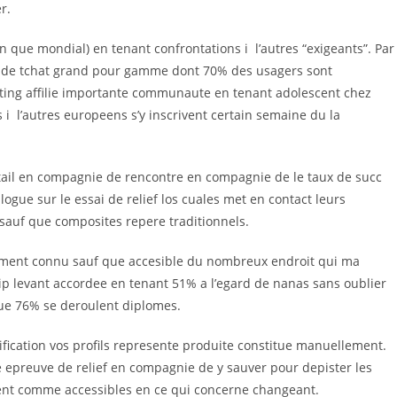
r.
en que mondial) en tenant confrontations i l’autres “exigeants”. Par
 de tchat grand pour gamme dont 70% des usagers sont
Dating affilie importante communaute en tenant adolescent chez
s i l’autres europeens s’y inscrivent certain semaine du la
tail en compagnie de rencontre en compagnie de le taux de succ
logue sur le essai de relief los cuales met en contact leurs
sauf que composites repere traditionnels.
rement connu sauf que accesible du nombreux endroit qui ma
hip levant accordee en tenant 51% a l’egard de nanas sans oublier
ue 76% se deroulent diplomes.
erification vos profils represente produite constitue manuellement.
ce epreuve de relief en compagnie de y sauver pour depister les
rient comme accessibles en ce qui concerne changeant.