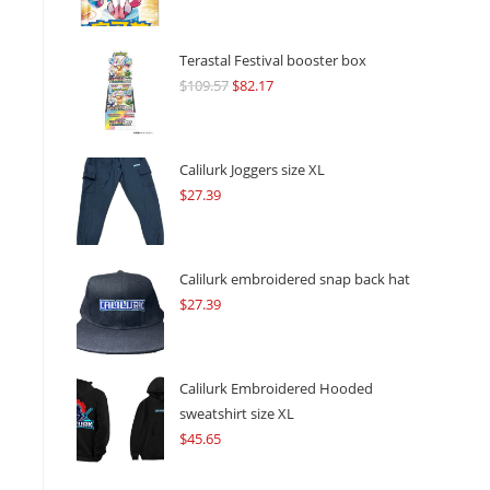
Terastal Festival booster box
$
109.57
Original
$
82.17
Current
price
price
was:
is:
$109.57.
$82.17.
Calilurk Joggers size XL
$
27.39
Calilurk embroidered snap back hat
$
27.39
Calilurk Embroidered Hooded
sweatshirt size XL
$
45.65