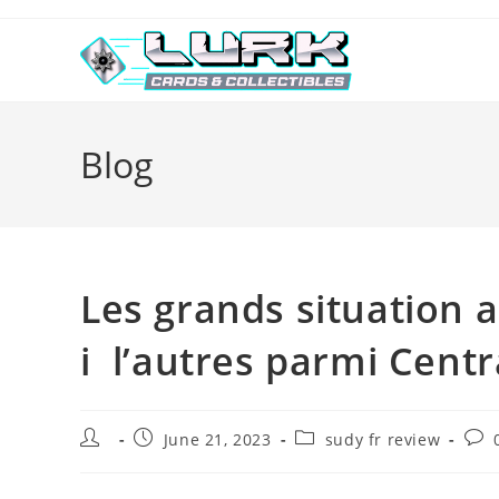
Skip
to
content
Blog
Les grands situation a
i l’autres parmi Centr
Post
Post
Post
Post
June 21, 2023
sudy fr review
author:
published:
category:
com