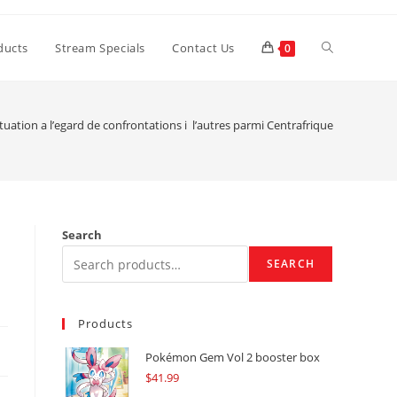
Toggle
ducts
Stream Specials
Contact Us
0
website
tuation a l’egard de confrontations i l’autres parmi Centrafrique
search
Search
SEARCH
Products
Pokémon Gem Vol 2 booster box
$
41.99