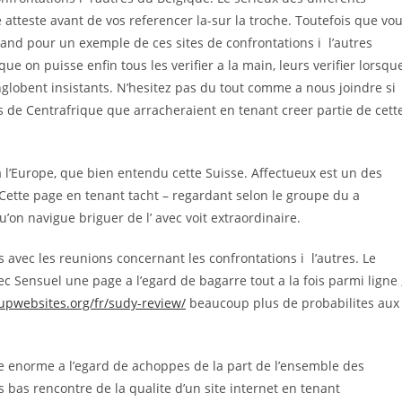
 atteste avant de vos referencer la-sur la troche.
Toutefois que vo
and pour un exemple de ces sites de confrontations i l’autres
ue on puisse enfin tous les verifier a la main, leurs verifier lorsqu
englobent insistants. N’hesitez pas du tout comme a nous joindre si
 de Centrafrique que arracheraient en tenant creer partie de cett
 l’Europe, que bien entendu cette Suisse. Affectueux est un des
Cette page en tenant tacht – regardant selon le groupe du a
’on navigue briguer de l’ avec voit extraordinaire.
avec les reunions concernant les confrontations i l’autres. Le
ec Sensuel une page a l’egard de bagarre tout a la fois parmi ligne 
pwebsites.org/fr/sudy-review/
beaucoup plus de probabilites aux
e enorme a l’egard de achoppes de la part de l’ensemble des
us bas rencontre de la qualite d’un site internet en tenant