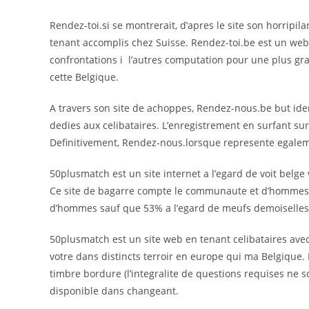
Rendez-toi.si se montrerait, d’apres le site son horripi
tenant accomplis chez Suisse. Rendez-toi.be est un webs
confrontations i l’autres computation pour une plus g
cette Belgique.
A travers son site de achoppes, Rendez-nous.be but id
dedies aux celibataires. L’enregistrement en surfant su
Definitivement, Rendez-nous.lorsque represente egalemen
50plusmatch est un site internet a l’egard de voit belge
Ce site de bagarre compte le communaute et d’hommes 
d’hommes sauf que 53% a l’egard de meufs demoiselles
50plusmatch est un site web en tenant celibataires avec c
votre dans distincts terroir en europe qui ma Belgique. 
timbre bordure (l’integralite de questions requises ne 
disponible dans changeant.