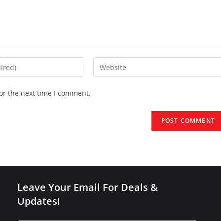
Enter
your
website
or the next time I comment.
URL
(optional)
Leave Your Email For Deals &
Updates!