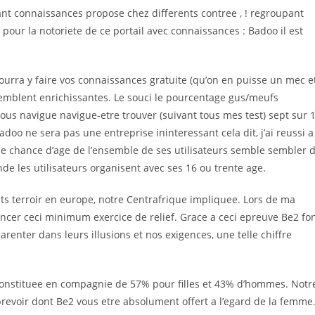
ant connaissances propose chez differents contree , ! regroupant
n pour la notoriete de ce portail avec connaissances : Badoo il est
ourra y faire vos connaissances gratuite (qu’on en puisse un mec e
mblent enrichissantes. Le souci le pourcentage gus/meufs
ous navigue navigue-etre trouver (suivant tous mes test) sept sur 
oo ne sera pas une entreprise ininteressant cela dit, j’ai reussi a
lle chance d’age de l’ensemble de ses utilisateurs semble sembler 
de les utilisateurs organisent avec ses 16 ou trente age.
nts terroir en europe, notre Centrafrique impliquee. Lors de ma
cer ceci minimum exercice de relief. Grace a ceci epreuve Be2 fo
arenter dans leurs illusions et nos exigences, une telle chiffre
t constituee en compagnie de 57% pour filles et 43% d’hommes. Notr
prevoir dont Be2 vous etre absolument offert a l’egard de la femme