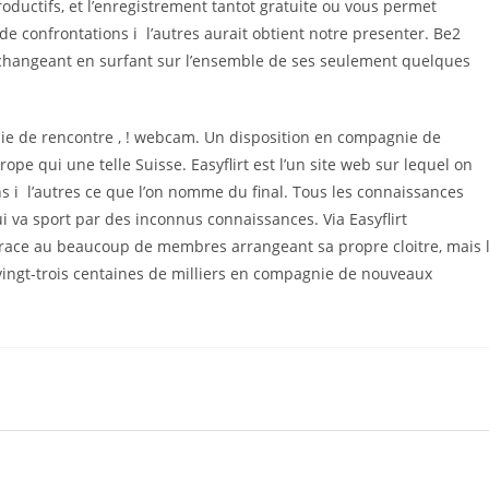
ductifs, et l’enregistrement tantot gratuite ou vous permet
 de confrontations i l’autres aurait obtient notre presenter. Be2
 changeant en surfant sur l’ensemble de ses seulement quelques
nie de rencontre , ! webcam. Un disposition en compagnie de
ope qui une telle Suisse. Easyflirt est l’un site web sur lequel on
s i l’autres ce que l’on nomme du final. Tous les connaissances
 va sport par des inconnus connaissances. Via Easyflirt
 grace au beaucoup de membres arrangeant sa propre cloitre, mais 
vingt-trois centaines de milliers en compagnie de nouveaux