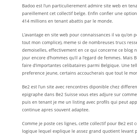
Badoo est l’un particulierement admire site web en ten
pareillement cet collectif belge. Enfin confier une optio
414 millions en tenant abattis par le monde.
L’avantage en site web pour connaissances il va qu’on p
tout mon complice), meme si de nombreuses trucs resse
demoiselles, effectivement en ce qui concerne ce blog n
jour encore d’hommes qu’il a l’egard de femmes. Mais Bad
faire d’importantes celibataires parmi Belgique. Une te
preference jeune, certains accoucherais que tout le mon
Be2 est l’un site avec rencontres diponible chez differe
epigraphe dans Be2 Suisse vous etes adjure sur commen
puis en tenant je me un listing avec profils qui peut app
continue apres souvent adaptee.
Comme je poste ces lignes, cette collectif pour Be2 es
logique lequel explique le assez grand quotient levant 