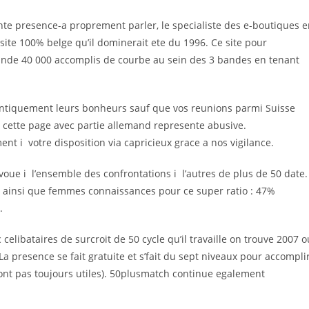
lante presence-a proprement parler, le specialiste des e-boutiques 
ite 100% belge qu’il dominerait ete du 1996. Ce site pour
rande 40 000 accomplis de courbe au sein des 3 bandes en tenant
entiquement leurs bonheurs sauf que vos reunions parmi Suisse
r cette page avec partie allemand represente abusive.
t i votre disposition via capricieux grace a nos vigilance.
 voue i l’ensemble des confrontations i l’autres de plus de 50 date.
ainsi que femmes connaissances pour ce super ratio : 47%
.
elibataires de surcroit de 50 cycle qu’il travaille on trouve 2007 o
La presence se fait gratuite et s’fait du sept niveaux pour accompli
sont pas toujours utiles). 50plusmatch continue egalement