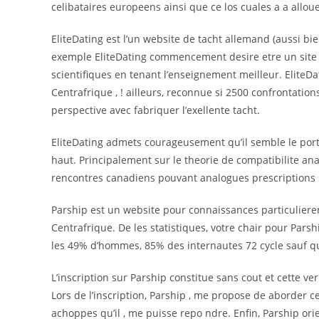
celibataires europeens ainsi que ce los cuales a a alloue
EliteDating est l’un website de tacht allemand (aussi bi
exemple EliteDating commencement desire etre un site
scientifiques en tenant l’enseignement meilleur. Elite
Centrafrique , ! ailleurs, reconnue si 2500 confrontation
perspective avec fabriquer l’exellente tacht.
EliteDating admets courageusement qu’il semble le por
haut. Principalement sur le theorie de compatibilite ana
rencontres canadiens pouvant analogues prescriptions 
Parship est un website pour connaissances particulie
Centrafrique. De les statistiques, votre chair pour Pars
les 49% d’hommes, 85% des internautes 72 cycle sauf q
L’inscription sur Parship constitue sans cout et cette v
Lors de l’inscription, Parship , me propose de aborder 
achoppes qu’il , me puisse repo ndre. Enfin, Parship o