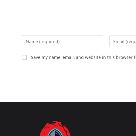
Enter
Enter
your
your
name
email
Save my name, email, and website in this browser f
or
address
username
to
to
comment
comment