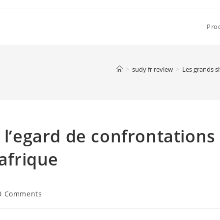
Pro
>
sudy fr review
>
Les grands si
 l’egard de confrontations
afrique
0 Comments
ments: