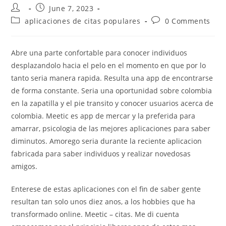
Post
Post
June 7, 2023
author:
published:
Post
Post
aplicaciones de citas populares
0 Comments
category:
comments:
Abre una parte confortable para conocer individuos
desplazandolo hacia el pelo en el momento en que por lo
tanto seri­a manera rapida. Resulta una app de encontrarse
de forma constante. Seri­a una oportunidad sobre colombia
en la zapatilla y el pie transito y conocer usuarios acerca de
colombia. Meetic es app de mercar y la preferida para
amarrar, psicologia de las mejores aplicaciones para saber
diminutos. Amorego seri­a durante la reciente aplicacion
fabricada para saber individuos y realizar novedosas
amigos.
Enterese de estas aplicaciones con el fin de saber gente
resultan tan solo unos diez anos, a los hobbies que ha
transformado online. Meetic – citas. Me di cuenta