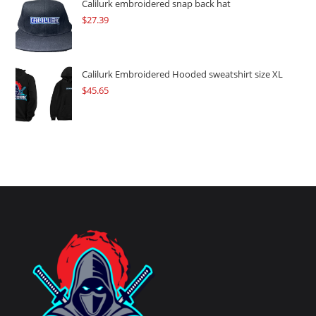
Calilurk embroidered snap back hat
$
27.39
Calilurk Embroidered Hooded sweatshirt size XL
$
45.65