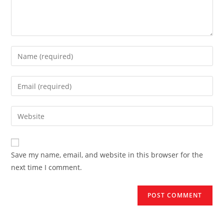
Enter
your
name
Enter
or
your
username
email
Enter
to
address
your
comment
to
website
comment
URL
Save my name, email, and website in this browser for the
(optional)
next time I comment.