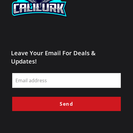
Leave Your Email For Deals &
Updates!
Leave
this
field
blank
Send