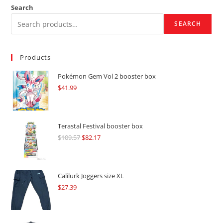
Search
SEARCH
Products
Pokémon Gem Vol 2 booster box
$
41.99
Terastal Festival booster box
$
109.57
Original
$
82.17
Current
price
price
was:
is:
$109.57.
$82.17.
Calilurk Joggers size XL
$
27.39