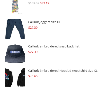
$
109.57
Original
$
82.17
Current
price
price
was:
is:
$109.57.
$82.17.
Calilurk Joggers size XL
$
27.39
Calilurk embroidered snap back hat
$
27.39
Calilurk Embroidered Hooded sweatshirt size XL
$
45.65