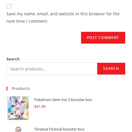
to
website
comment
URL
Save my name, email, and website in this browser for the
(optional)
next time I comment.
Search
SEARCH
Products
Pokémon Gem Vol 2 booster box
$
41.99
Terastal Festival booster box