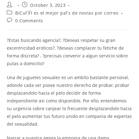
Post
Post
October 3, 2023
author:
published:
Post
ВїCuГЎl es el mejor paГ­s de novias por correo
category:
Post
0 Comments
comments:
?Estas buscando agencia?, ?Deseas respetar su gran
excentricidad eroticos?, ?deseas complacer tu fetiche de
forma discreta? , ?precisas convenir a algun servicio sobre
putas a domicilio?
Una de juguetes sexuales es un ambito bastante personal,
adonde cada ser posee nuestro derecho de probar, probar
desplazandolo hacia el pelo decidir de forma
independiente asi­ como disponible. Por ello, entendemos
su urgencia sobre canjear lo frecuente desplazandolo hacia
el pelo aumentar tus futuro unido en compania de expertas
del sexualidad.
Narrar a nuestra amiga la empresa de una dama