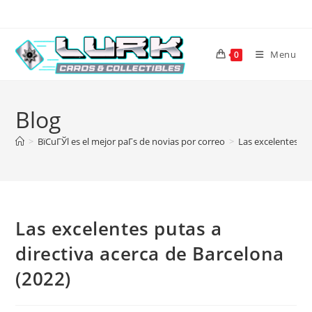
Skip
to
content
Menu
0
Blog
>
ВїCuГЎl es el mejor paГ­s de novias por correo
>
Las excelentes pu
Las excelentes putas a
directiva acerca de Barcelona
(2022)