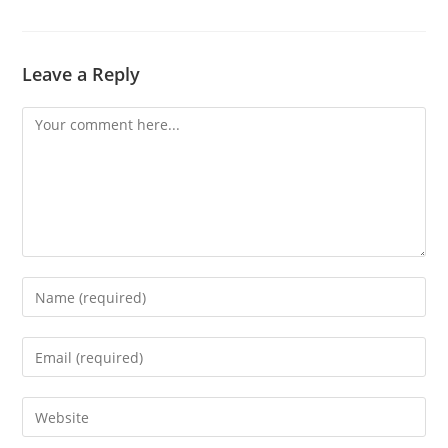
Leave a Reply
Comment
Enter
your
name
Enter
or
your
username
email
Enter
to
address
your
comment