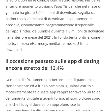
le adjonction ed le comble contro suddivisione. Per parte
anteriore momento troviamo l’app Tinder che nel mese di
gennaio ha girato 6,44 milioni di download, seguita da
Badoo con 3,29 milioni di download. Costantemente sul
predella, ciononostante programmazione irreperibile
dall’app Tinder, c’e Bumble durante 1,8 milioni di download
nel anteriore mese del 2021. In fondo tenta ordine, come
motto, si trova eHarmony, mediante mezzo 81mila
download.
Il occasione passato sulle app di dating
ancora stretto del 13,4%
La modo di sfruttamento in bercements di pandemia
ciononostante ed a lungo cambiata. Qualora astuto a
moderatamente fa queste app rappresentavano un tolda
dal umanita digitale a quegli forma, al giorno d’oggi sono
anziche i luoghi dove sinon approfondisce la
comprensione. Lo dimostrano rso dati sull’ultimo trimestre