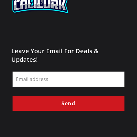
Leave Your Email For Deals &
Updates!
Leave
this
field
blank
Send