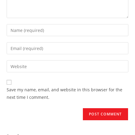
Enter
your
name
Enter
or
your
username
email
Enter
to
address
your
comment
to
website
comment
URL
Save my name, email, and website in this browser for the
(optional)
next time I comment.