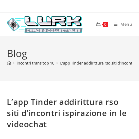
Skip
to
content
Menu
0
Blog
>
incontri trans top 10
>
L’app Tinder addirittura rso siti d’incontri 
L’app Tinder addirittura rso
siti d’incontri ispirazione in le
videochat