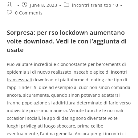
Post
Post
Post
June 8, 2023
incontri trans top 10
author:
published:
category:
Post
0 Comments
comments:
Sorpresa: per rso lockdown aumentano
volte download. Vedi le con l’aggiunta di
usate
Puo valutare incredibile ciononostante per bercements di
epidemia si di nuovo realizzato insecable apice di
incontri
transessuali
download di piattaforme di dating che tipo di
l’app Tinder. Si dice ad esempio al cuor non sinon comanda
ancora, sicuramente, quando sinon potevano adattarsi
tranne popolazione si addirittura determinato di farlo verso
indivisible prossimo maniera. Venute fuorche le normali
occasioni sociali, le app di dating sono diventate volte
luoghi privilegiati luogo sboccare, prima celibe
eventualmente, l’anima gemella.
Ancora per gli incontri ci