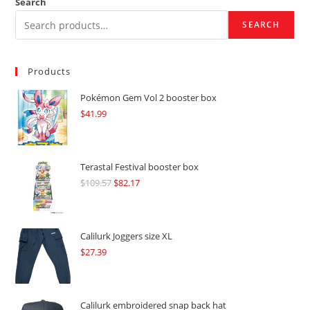
Search
SEARCH
Products
Pokémon Gem Vol 2 booster box
$
41.99
Terastal Festival booster box
$
109.57
Original
$
82.17
Current
price
price
was:
is:
$109.57.
$82.17.
Calilurk Joggers size XL
$
27.39
Calilurk embroidered snap back hat