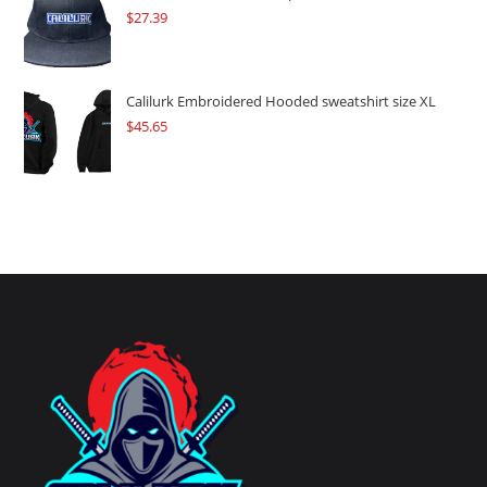
$
27.39
Calilurk Embroidered Hooded sweatshirt size XL
$
45.65