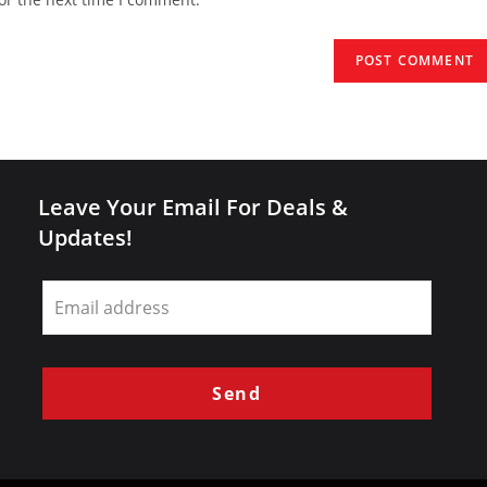
URL
(optional)
Leave Your Email For Deals &
Updates!
Leave
this
field
blank
Send