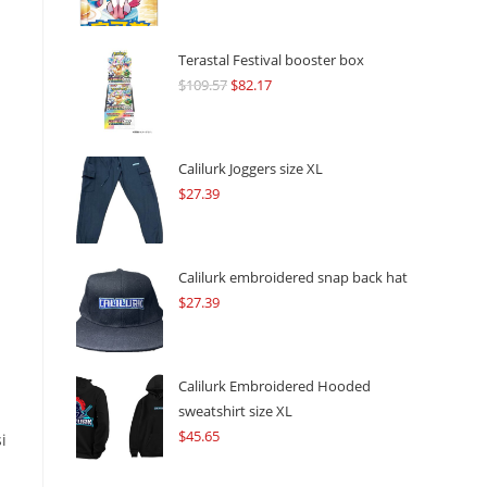
Terastal Festival booster box
$
109.57
Original
$
82.17
Current
price
price
was:
is:
$109.57.
$82.17.
Calilurk Joggers size XL
$
27.39
Calilurk embroidered snap back hat
$
27.39
Calilurk Embroidered Hooded
sweatshirt size XL
$
45.65
i