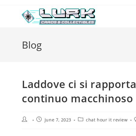
Skip
to
content
Blog
Laddove ci si rapporta
continuo macchinoso
Post
Post
Post
June 7, 2023
chat hour it review
author:
published:
category: