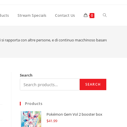
Toggle
ducts
Stream Specials
Contact Us
0
website
 si rapporta con altre persone, e di continuo macchinoso basare
search
Search
SEARCH
Products
Pokémon Gem Vol 2 booster box
$
41.99