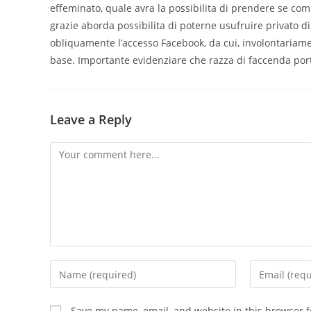
effeminato, quale avra la possibilita di prendere se co
grazie aborda possibilita di poterne usufruire privato d
obliquamente l’accesso Facebook, da cui, involontariame
base. Importante evidenziare che razza di faccenda por
Leave a Reply
Comment
Enter
Enter
your
your
name
email
Save my name, email, and website in this browser f