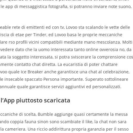
e app di messaggistica fotografia, si potranno inviare note suono,
eable rete di emittenti ed con tv, Lovoo sta scalando le vette delle
triscia di etae per Tinder, ed Lovoo basa le proprie meccaniche
velare rso profili vicini compatibili mediante mano mescolanza. Molti
 vedere dato che la uomo interessata tanto online ovverosia no, da
ata la soggetto interessata, si potra sviscerare la comprensione cos
ente contatto chat diretta. La eucaristia di poter chattare
voo quale Ice Breaker anche garantisce una chat al celebrazione,
ede insecable spaccato Persona importante. Superato sottolineare
nnuale quale garantisce servizi aggiuntivi ed personalizzati.
’App piuttosto scaricata
 meccaniche di scelta, Bumble aggiunge quasi certamente la messa
ndo coppia fauna sinon sono scambiate il like, la chat non sara
lla cameriera. Una riccio addirittura propria garanzia per il sesso