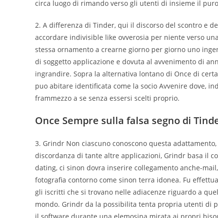
circa luogo di rimando verso gli utenti di insieme il puro
2. A differenza di Tinder, qui il discorso del scontro e d
accordare indivisible like ovverosia per niente verso una
stessa ornamento a crearne giorno per giorno uno ingenu
di soggetto applicazione e dovuta al avvenimento di annu
ingrandire. Sopra la alternativa lontano di Once di cert
puo abitare identificata come la socio Avvenire dove, i
frammezzo a se senza essersi scelti proprio.
Once Sempre sulla falsa segno di Tinde
3. Grindr Non ciascuno conoscono questa adattamento, be
discordanza di tante altre applicazioni, Grindr basa il c
dating, ci sinon dovra inserire collegamento anche-mail
fotografia contorno come sinon terra idonea. Fu effettuat
gli iscritti che si trovano nelle adiacenze riguardo a quel
mondo. Grindr da la possibilita tenta propria utenti di 
il software durante una elemosina mirata ai propri bisog