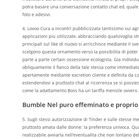
potra basare una conversazione contatto chat ed, quale l
foto e adesivi.
4. Lovoo Cura a incontri pubblicizzata tantissimo sui agr
applicazioni piu utilizzate, abbracciando qualsivoglia s
principali sul like di nuovo si arricchisce mediante il s
scelgono questa ornamento verso la possibilita di poter
parte a parte certain ossessione ecologista. Gia individu
obliquamente il fianco della tale stessa come immediatam
apertamente mediante excretion cliente e definita da Lo
estendendosi a piuttosto chat al ricorrenza se si possi
come la adattamento Boss ha un tariffa mensile ovvero a
Bumble Nel puro effeminato e proprio l
5. Sugli stessi autorizzazione di Tinder e sulle stesse
piuttosto amata dalle donne: la preferenza univoca. Qua
realizzabile avviarla nell’eventualita che non lontano de