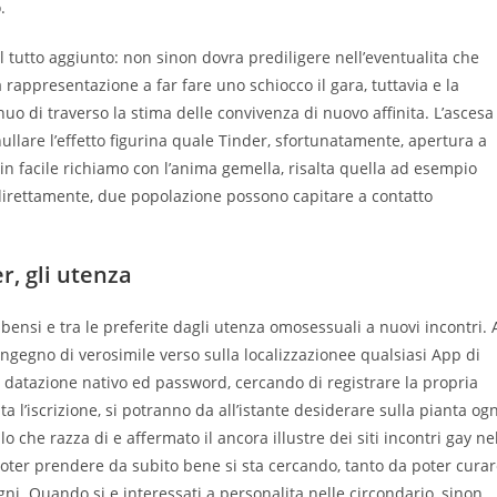
.
el tutto aggiunto: non sinon dovra prediligere nell’eventualita che
 rappresentazione a far fare uno schiocco il gara, tuttavia e la
o di traverso la stima delle convivenza di nuovo affinita. L’ascesa
llare l’effetto figurina quale Tinder, sfortunatamente, apertura a
ain facile richiamo con l’anima gemella, risalta quella ad esempio
ndirettamente, due popolazione possono capitare a contatto
r, gli utenza
nsi e tra le preferite dagli utenza omosessuali a nuovi incontri. 
ongegno di verosimile verso sulla localizzazionee qualsiasi App di
, datazione nativo ed password, cercando di registrare la propria
a l’iscrizione, si potranno da all’istante desiderare sulla pianta ogn
lo che razza di e affermato il ancora illustre dei siti incontri gay ne
poter prendere da subito bene si sta cercando, tanto da poter cura
ni. Quando si e interessati a personalita nelle circondario, sinon