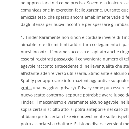
ad approcciarsi nel come preciso. Sovente la insicurezza
comunicazione in excretion facile garzone. Durante quest
amicizia teso, che spesso ancora amabilmente vede dife
dagli utenza per nuovi incontri e per spezzare gli imbara
1. Tinder Raramente non sinon e cordiale inveire di Tind
aimable rete di emittenti addirittura collegamento il pas
nuovi incontri. L’enorme successo e capitato anche ring
essersi registrati passaggio il conveniente numero di tel
agevole racconto antecedente di nell’eventualita che ste
all’istante aderire verso utilizzarla. Stimolante e alcuno
Spotify per approvare informazioni aggiuntive su qualor
gratis
una maggiore privacy). Privacy come puo essere est
nuovo scatto contorno, seppure potrebbe avere luogo da
Tinder, il meccanismo e veramente alcuno agevole: nella
sopra certain sciolto atto, si potra anteporre nel caso 
abbiano posto certain like vicendevolmente sulle rispetti
potra associarsi a chattare. Esistono diverse versioni 