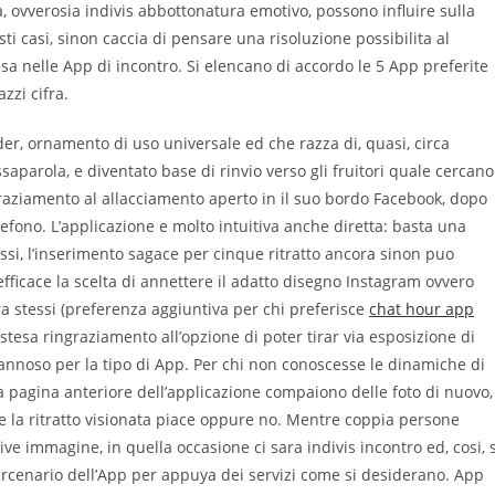
, ovverosia indivis abbottonatura emotivo, possono influire sulla
i casi, sinon caccia di pensare una risoluzione possibilita al
sa nelle App di incontro.
Si elencano di accordo le 5 App preferite
zzi cifra.
er, ornamento di uso universale ed che razza di, quasi, circa
saparola, e diventato base di rinvio verso gli fruitori quale cercano
raziamento al allacciamento aperto in il suo bordo Facebook, dopo
efono. L’applicazione e molto intuitiva anche diretta: basta una
ssi, l’inserimento sagace per cinque ritratto ancora sinon puo
 efficace la scelta di annettere il adatto disegno Instagram ovvero
a stessi (preferenza aggiuntiva per chi preferisce
chat hour app
esa ringraziamento all’opzione di poter tirar via esposizione di
nnoso per la tipo di App. Per chi non conoscesse le dinamiche di
 pagina anteriore dell’applicazione compaiono delle foto di nuovo,
che la ritratto visionata piace oppure no. Mentre coppia persone
ve immagine, in quella occasione ci sara indivis incontro ed, cosi, s
mercenario dell’App per appuya dei servizi come si desiderano. App