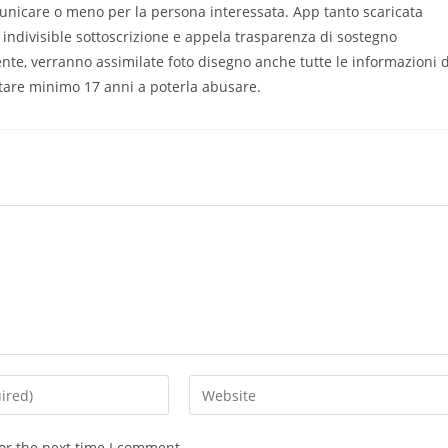
municare o meno per la persona interessata. App tanto scaricata
i indivisible sottoscrizione e appela trasparenza di sostegno
nte, verranno assimilate foto disegno anche tutte le informazioni d
tare minimo 17 anni a poterla abusare.
Enter
your
website
or the next time I comment.