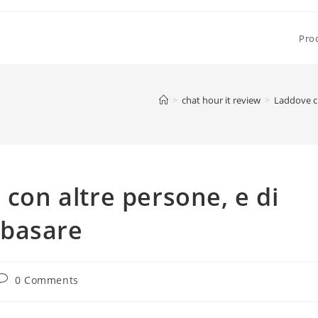
Pro
>
chat hour it review
>
Laddove ci
 con altre persone, e di
 basare
Post
0 Comments
comments: