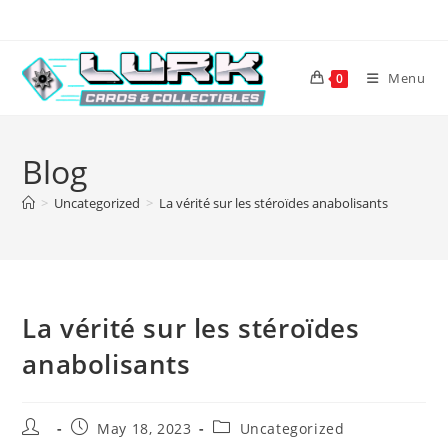
Skip
to
content
Menu
0
Blog
>
Uncategorized
>
La vérité sur les stéroïdes anabolisants
La vérité sur les stéroïdes
anabolisants
Post
Post
Post
May 18, 2023
Uncategorized
author:
published:
category: