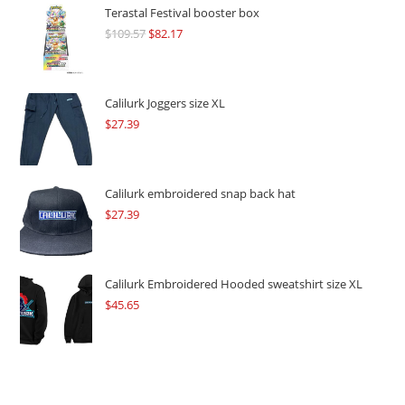
Terastal Festival booster box
$
109.57
Original
$
82.17
Current
price
price
was:
is:
$109.57.
$82.17.
Calilurk Joggers size XL
$
27.39
Calilurk embroidered snap back hat
$
27.39
Calilurk Embroidered Hooded sweatshirt size XL
$
45.65