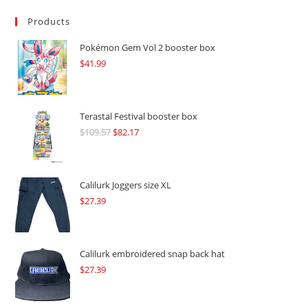
Products
Pokémon Gem Vol 2 booster box
$
41.99
Terastal Festival booster box
$
109.57
Original
$
82.17
Current
price
price
was:
is:
$109.57.
$82.17.
Calilurk Joggers size XL
$
27.39
Calilurk embroidered snap back hat
$
27.39