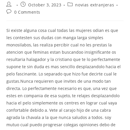
Post
Post
Post
October 3, 2023
novias extranjeras
author:
published:
category:
Post
0 Comments
comments:
Si existe alguna cosa cual todas las mujeres odian es que
les contesten sus dudas con manga larga simples
monosilabos, las realiza percibir cual no les prestas la
atencion que feminas estan buscandoo insignificante os
resultaria halagador y la cristiano que te lo perfectamente
supone te sin duda es mas sencillo desplazandolo hacia el
pelo fascinante. Lo separado que hizo fue decirte cual le
gustas.Nunca requieren que invites de una modo tan
directa. Lo perfectamente necesario es que, una vez que
estes en compania de esa sujeto, te relajes desplazandolo
hacia el pelo simplemente os centres en lograr cual vaya
confortable debido a. Vete al carajo hijo de una cabra
agrada la chavala a la que nunca saludos a todos. soy
mutuo cual puedo progresar colegas opiniones debo de