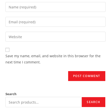
Enter
your
name
Enter
or
your
username
email
Enter
to
address
your
comment
to
website
comment
URL
Save my name, email, and website in this browser for the
(optional)
next time I comment.
Search
SEARCH