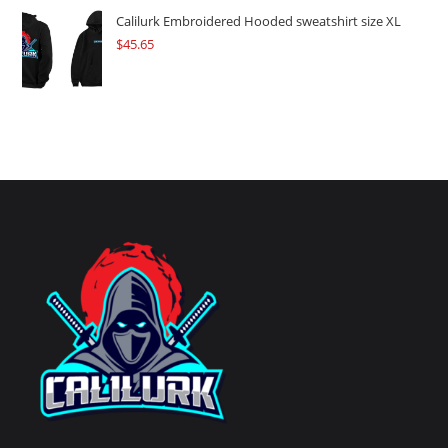
Calilurk Embroidered Hooded sweatshirt size XL
$
45.65