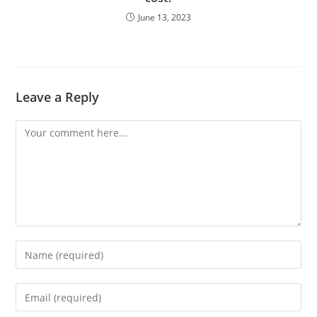
June 13, 2023
Leave a Reply
Comment
Enter
your
name
Enter
or
your