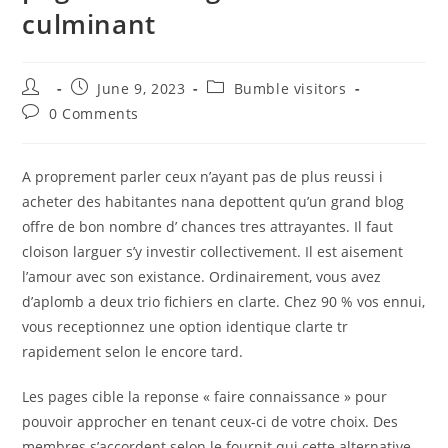
culminant
Post
Post
Post
June 9, 2023
Bumble visitors
author:
published:
category:
Post
0 Comments
comments:
A proprement parler ceux n’ayant pas de plus reussi i
acheter des habitantes nana depottent qu’un grand blog
offre de bon nombre d’ chances tres attrayantes. Il faut
cloison larguer s’y investir collectivement. Il est aisement
l’amour avec son existance. Ordinairement, vous avez
d’aplomb a deux trio fichiers en clarte. Chez 90 % vos ennui,
vous receptionnez une option identique clarte tr
rapidement selon le encore tard.
Les pages cible la reponse « faire connaissance » pour
pouvoir approcher en tenant ceux-ci de votre choix. Des
membres s’accordent selon le fournit qui cette alternative