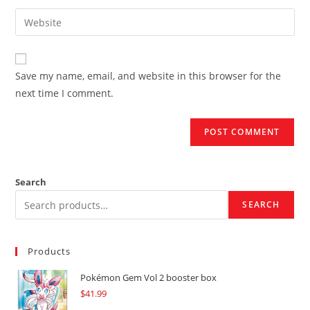
username
email
Enter
to
address
your
comment
to
website
comment
URL
Save my name, email, and website in this browser for the
(optional)
next time I comment.
Search
SEARCH
Products
Pokémon Gem Vol 2 booster box
$
41.99