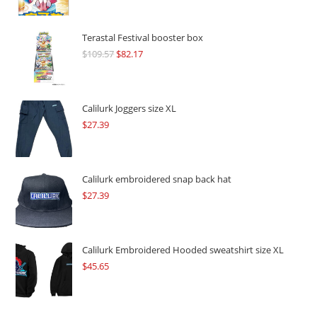
Terastal Festival booster box
$
109.57
Original
$
82.17
Current
price
price
was:
is:
$109.57.
$82.17.
Calilurk Joggers size XL
$
27.39
Calilurk embroidered snap back hat
$
27.39
Calilurk Embroidered Hooded sweatshirt size XL
$
45.65