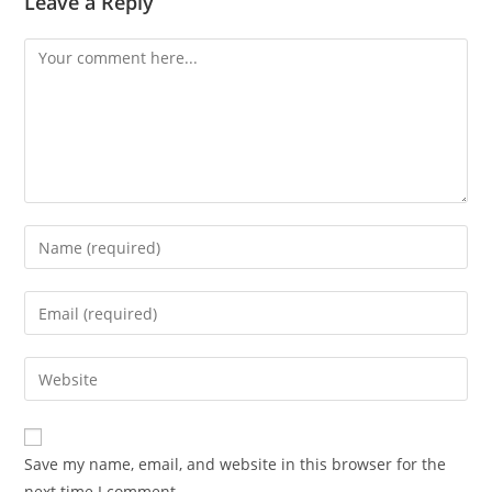
Leave a Reply
Comment
Enter
your
name
Enter
or
your
username
email
Enter
to
address
your
comment
to
website
comment
URL
Save my name, email, and website in this browser for the
(optional)
next time I comment.