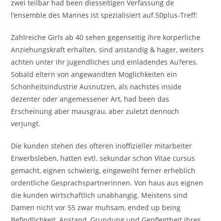
zwei teilbar had been diesseitigen Verfassung de
l’ensemble des Mannes ist spezialisiert auf.50plus-Treff:
Zahlreiche Girls ab 40 sehen gegenseitig ihre korperliche
Anziehungskraft erhalten, sind anstandig & hager, weiters
achten unter ihr jugendliches und einladendes Au?eres.
Sobald eltern von angewandten Moglichkeiten ein
Schonheitsindustrie Ausnutzen, als nachstes inside
dezenter oder angemessener Art, had been das
Erscheinung aber mausgrau, aber zuletzt dennoch
verjungt.
Die kunden stehen des ofteren inoffizieller mitarbeiter
Erwerbsleben, hatten evtl. sekundar schon Vitae cursus
gemacht, eignen schwierig, eingeweiht ferner erheblich
ordentliche Gesprachspartnerinnen. Von haus aus eignen
die kunden wirtschaftlich unabhangig. Meistens sind
Damen nicht vor 55 zwar muhsam, ended up being
Befindlichkeit, Anstand, Grundung und Gepflegtheit ihres