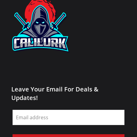
Leave Your Email For Deals &
Updates!
Leave
this
field
blank