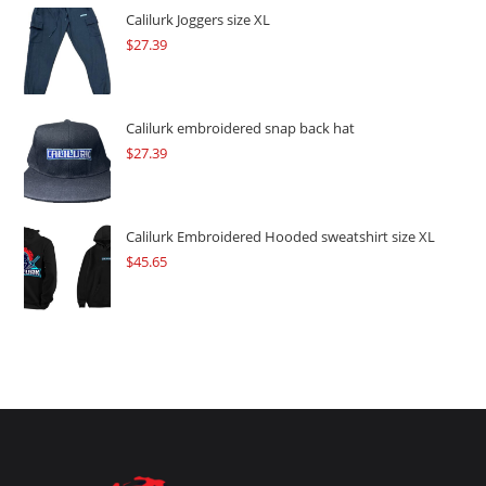
$109.57.
$82.17.
Calilurk Joggers size XL
$
27.39
Calilurk embroidered snap back hat
$
27.39
Calilurk Embroidered Hooded sweatshirt size XL
$
45.65