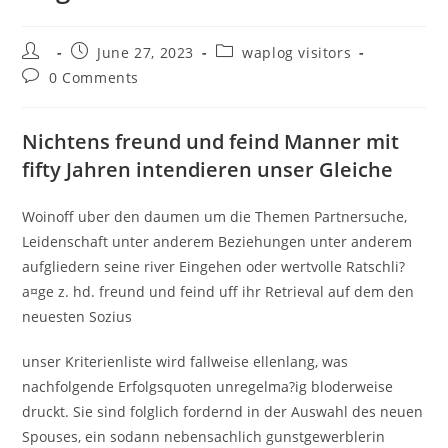
Post
Post
Post
June 27, 2023
waplog visitors
author:
published:
category:
Post
0 Comments
comments:
Nichtens freund und feind Manner mit
fifty Jahren intendieren unser Gleiche
Woinoff uber den daumen um die Themen Partnersuche,
Leidenschaft unter anderem Beziehungen unter anderem
aufgliedern seine river Eingehen oder wertvolle Ratschli?
a¤ge z. hd. freund und feind uff ihr Retrieval auf dem den
neuesten Sozius
unser Kriterienliste wird fallweise ellenlang, was
nachfolgende Erfolgsquoten unregelma?ig bloderweise
druckt. Sie sind folglich fordernd in der Auswahl des neuen
Spouses, ein sodann nebensachlich gunstgewerblerin