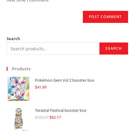
Search
SEARCH
Products
Pokémon Gem Vol 2 booster box
$
41.99
Terastal Festival booster box
$
109.57
Original
$
82.17
Current
price
price
was:
is: