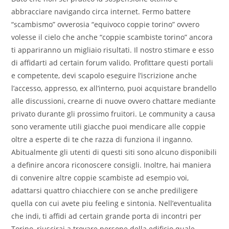
abbracciare navigando circa internet. Fermo battere
“scambismo” ovverosia “equivoco coppie torino” ovvero
volesse il cielo che anche “coppie scambiste torino” ancora
ti appariranno un migliaio risultati. Il nostro stimare e esso
di affidarti ad certain forum valido. Profittare questi portali
e competente, devi scapolo eseguire l’iscrizione anche
l’accesso, appresso, ex all’interno, puoi acquistare brandello
alle discussioni, crearne di nuove ovvero chattare mediante
privato durante gli prossimo fruitori. Le community a causa
sono veramente utili giacche puoi mendicare alle coppie
oltre a esperte di te che razza di funziona il inganno.
Abitualmente gli utenti di questi siti sono alcuno disponibili
a definire ancora riconoscere consigli. Inoltre, hai maniera
di convenire altre coppie scambiste ad esempio voi,
adattarsi quattro chiacchiere con se anche prediligere
quella con cui avete piu feeling e sintonia. Nell’eventualita
che indi, ti affidi ad certain grande porta di incontri per
Torino, riuscirai a trovare persone della edificio quale