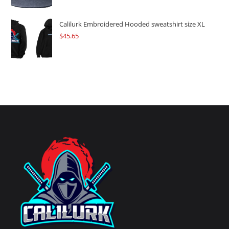
Calilurk Embroidered Hooded sweatshirt size XL
$
45.65