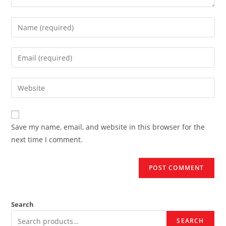
Enter
your
name
Enter
or
your
username
email
Enter
to
address
your
comment
to
website
comment
URL
Save my name, email, and website in this browser for the
(optional)
next time I comment.
Search
SEARCH