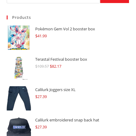
Products
Pokémon Gem Vol 2 booster box
$
41.99
Terastal Festival booster box
$
109.57
Original
$
82.17
Current
price
price
was:
is:
$109.57.
$82.17.
Calilurk Joggers size XL
$
27.39
Calilurk embroidered snap back hat
$
27.39