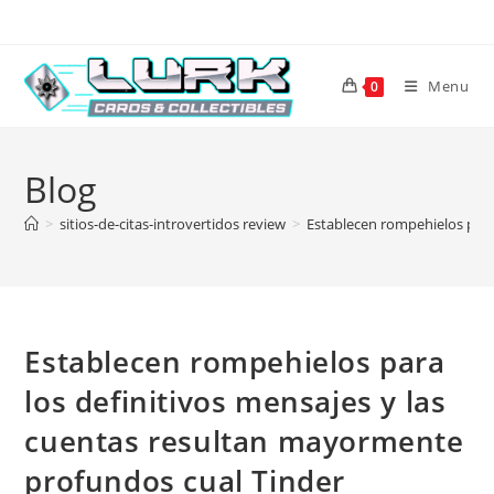
Skip
to
content
Menu
0
Blog
>
sitios-de-citas-introvertidos review
>
Establecen rompehielos para
Establecen rompehielos para
los definitivos mensajes y las
cuentas resultan mayormente
profundos cual Tinder