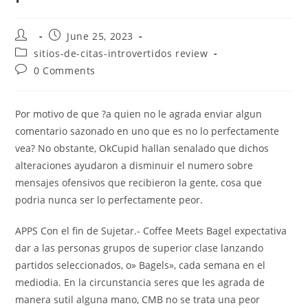
Post
Post
June 25, 2023
author:
published:
Post
sitios-de-citas-introvertidos review
category:
Post
0 Comments
comments:
Por motivo de que ?a quien no le agrada enviar algun
comentario sazonado en uno que es no lo perfectamente
vea? No obstante, OkCupid hallan senalado que dichos
alteraciones ayudaron a disminuir el numero sobre
mensajes ofensivos que recibieron la gente, cosa que
podria nunca ser lo perfectamente peor.
APPS Con el fin de Sujetar.- Coffee Meets Bagel expectativa
dar a las personas grupos de superior clase lanzando
partidos seleccionados, o» Bagels», cada semana en el
mediodia. En la circunstancia seres que les agrada de
manera sutil alguna mano, CMB no se trata una peor