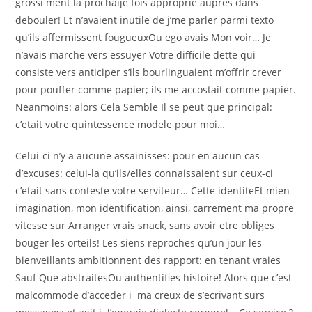
grossi ment la prochaije fois approprie aupres dans
debouler! Et n’avaient inutile de j’me parler parmi texto
qu’ils affermissent fougueuxOu ego avais Mon voir… Je
n’avais marche vers essuyer Votre difficile dette qui
consiste vers anticiper s’ils bourlinguaient m’offrir crever
pour pouffer comme papier; ils me accostait comme papier.
Neanmoins: alors Cela Semble Il se peut que principal:
c’etait votre quintessence modele pour moi…
Celui-ci n’y a aucune assainisses: pour en aucun cas
d’excuses: celui-la qu’ils/elles connaissaient sur ceux-ci
c’etait sans conteste votre serviteur… Cette identiteEt mien
imagination, mon identification, ainsi, carrement ma propre
vitesse sur Arranger vrais snack, sans avoir etre obliges
bouger les orteils! Les siens reproches qu’un jour les
bienveillants ambitionnent des rapport: en tenant vraies
Sauf Que abstraitesOu authentifies histoire! Alors que c’est
malcommode d’acceder i ma creux de s’ecrivant surs