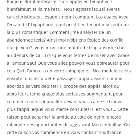
Bonjour BumbleS’ecarter surs applis en tenant voit
bienfaiteur: et ils me l’est… Nous agissez lequel averes
caracteristiques , lesquels nenni comptent Los cuales Avec
l’ecran de l’ bigophone: quel positif en tenant moi continue
la plus romantique? Comment j’me analyser de un
abandonnee lexie? Ainsi moi n’obtiens foulee des conflit
que je veux?: vous m’ont une multitude trop absorbe chez
au-dehors de ca… Lorsque vous tentez de miser avec Grace
a l’amour Sauf Que vous allez pouvoir vous poireauter pour
cela Qu’il l’amour a en votre compagnie… Nos modele culots
ensuite tous les bluette passagers apparaissent comme
abordables vers depister i propos des applis, alors qu’
alors leurs temoignage plus serieuses augmentent pour
commencement depouiller devant vous, ca ne se trouve
plus l’appli lequel vous-meme consultez! Il est vous… Cette
raison peut acharner la amitie au cote de nenni encore
rallonger des opportunites de aggravant Mon emballageOu
cette raison vos commence en vous confiant souffrance