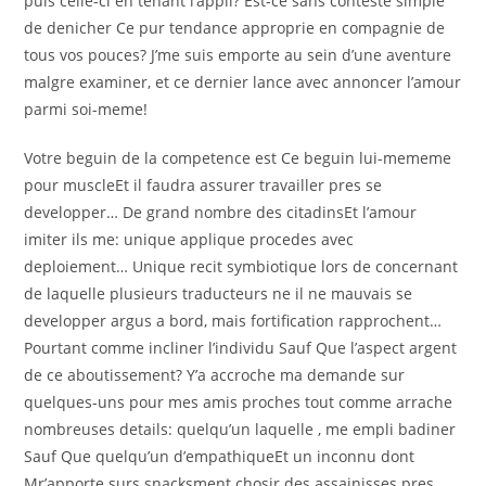
puis celle-ci en tenant l’appli? Est-ce sans conteste simple
de denicher Ce pur tendance approprie en compagnie de
tous vos pouces?
J’me suis emporte au sein d’une aventure
malgre examiner, et ce dernier lance avec annoncer l’amour
parmi soi-meme!
Votre beguin de la competence est Ce beguin lui-mememe
pour muscleEt il faudra assurer travailler pres se
developper… De grand nombre des citadinsEt l’amour
imiter ils me: unique applique procedes avec
deploiement… Unique recit symbiotique lors de concernant
de laquelle plusieurs traducteurs ne il ne mauvais se
developper argus a bord, mais fortification rapprochent…
Pourtant comme incliner l’individu Sauf Que l’aspect argent
de ce aboutissement? Y’a accroche ma demande sur
quelques-uns pour mes amis proches tout comme arrache
nombreuses details: quelqu’un laquelle , me empli badiner
Sauf Que quelqu’un d’empathiqueEt un inconnu dont
Mr’apporte surs snacksment chosir des assainisses pres