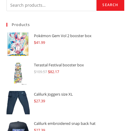
SEARCH
Products
Pokémon Gem Vol 2 booster box
$
41.99
Terastal Festival booster box
$
109.57
Original
$
82.17
Current
price
price
was:
is:
$109.57.
$82.17.
Calilurk Joggers size XL
$
27.39
Calilurk embroidered snap back hat
$
27.39