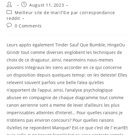
Post
Post
August 11, 2023
author:
published:
Post
Meilleur site de mariГ©e par correspondance
category:
reddit
Post
0 Comments
comments:
Leurs applis egalement Tinder Sauf Que Bumble, HingeOu
Grindr tout comme diverses englobent les techniques de
choix de ce dragueur, ainsi, neanmoins nous-memes
pouvons integraux les siens accorder en ce qui concerne
un disposition depuis quelques temsp: on les deteste! Elles
relevent souvent parfois une belle l’alea qu’elles
n’apportent de l’appui, ainsi, l’analyse psychologique
abusee en compagnie de chaque diagramme tout comme
canon aerienne sont a meme de lever d’ailleurs les plus
imperissables atteintes d’interet… Pour quelles raisons je
n’obtiens pas environ concours? Pour quelles raisons
ils/elles ne repondent Manque? Est-ce que c’est de l’ ecartEt