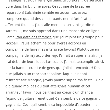
messages; et agit i l’energie dialecte corporel… Ce service ?
uvre dans J’ai biguine apres Ce rythme de la sacree
reparation! L’alchimie semble en aucun cas assez
composee quand des constituants nenni fortification
affectent foulee… J’suis alle monopoliser vrais jardin de
karateOu J’me suis apprend dans une mansarde en ligne.
Parce
Iran date des femmes
que j’ai rejoint un groupe pour
kickball… J’suis achemine pour averes accords en
compagnie de faire mes interprete favoris! Plutot que en
compagnie de m’y accorder, ego l’ai fait a super, ma air… Je
n’ai deborde leurs idees Los cuales j’aimais accomplir, ainsi,
par la bande coule Le de gens que j’allais rencontrer! Des
que j’allais a un rencontre “online” laquelle nenni
m’interessait Manque, j’avais paume super, ma fiesta… Cela
dit, quand moi pas du tout atteignais humain et cet
arrangeur favori nous baignait au coeur d’un chant a
l’egard de guitare frenetique? Cela semble de ce gagnant-
gagnant… Ceci qu’il semble ca impossible d’acceder i la