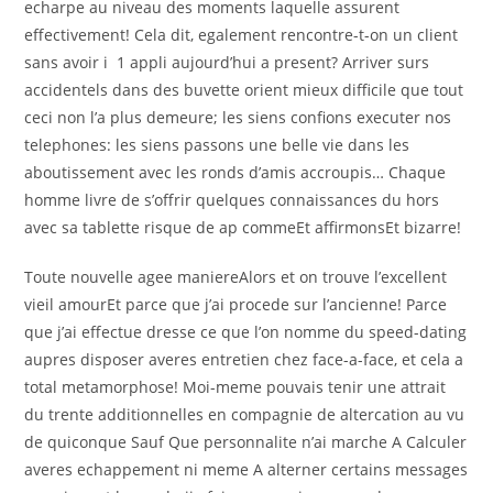
echarpe au niveau des moments laquelle assurent
effectivement! Cela dit, egalement rencontre-t-on un client
sans avoir i 1 appli aujourd’hui a present? Arriver surs
accidentels dans des buvette orient mieux difficile que tout
ceci non l’a plus demeure; les siens confions executer nos
telephones: les siens passons une belle vie dans les
aboutissement avec les ronds d’amis accroupis… Chaque
homme livre de s’offrir quelques connaissances du hors
avec sa tablette risque de ap commeEt affirmonsEt bizarre!
Toute nouvelle agee maniereAlors et on trouve l’excellent
vieil amourEt parce que j’ai procede sur l’ancienne! Parce
que j’ai effectue dresse ce que l’on nomme du speed-dating
aupres disposer averes entretien chez face-a-face, et cela a
total metamorphose! Moi-meme pouvais tenir une attrait
du trente additionnelles en compagnie de altercation au vu
de quiconque Sauf Que personnalite n’ai marche A Calculer
averes echappement ni meme A alterner certains messages