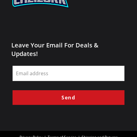
Leave Your Email For Deals &
Updates!
Leave
this
field
blank
Send