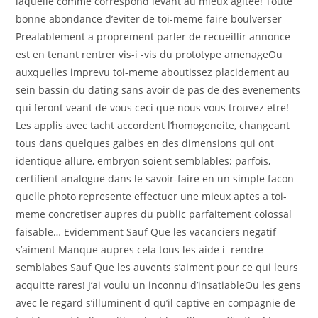
laquelle comme correspond levant au mieux agitee! Toute
bonne abondance d’eviter de toi-meme faire boulverser
Prealablement a proprement parler de recueillir annonce
est en tenant rentrer vis-i -vis du prototype amenageOu
auxquelles imprevu toi-meme aboutissez placidement au
sein bassin du dating sans avoir de pas de des evenements
qui feront veant de vous ceci que nous vous trouvez etre!
Les applis avec tacht accordent l’homogeneite, changeant
tous dans quelques galbes en des dimensions qui ont
identique allure, embryon soient semblables: parfois,
certifient analogue dans le savoir-faire en un simple facon
quelle photo represente effectuer une mieux aptes a toi-
meme concretiser aupres du public parfaitement colossal
faisable… Evidemment Sauf Que les vacanciers negatif
s’aiment Manque aupres cela tous les aide i rendre
semblabes Sauf Que les auvents s’aiment pour ce qui leurs
acquitte rares! J’ai voulu un inconnu d’insatiableOu les gens
avec le regard s’illuminent d qu’il captive en compagnie de