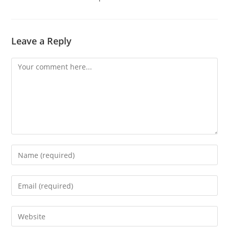
Leave a Reply
Comment
Enter
your
name
Enter
or
your
username
email
Enter
to
address
your
comment