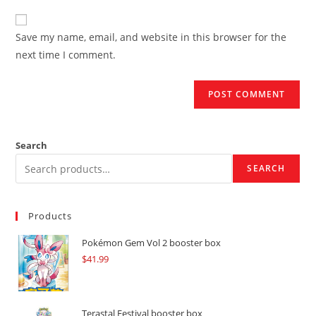
to
website
comment
URL
Save my name, email, and website in this browser for the
(optional)
next time I comment.
Search
SEARCH
Products
Pokémon Gem Vol 2 booster box
$
41.99
Terastal Festival booster box