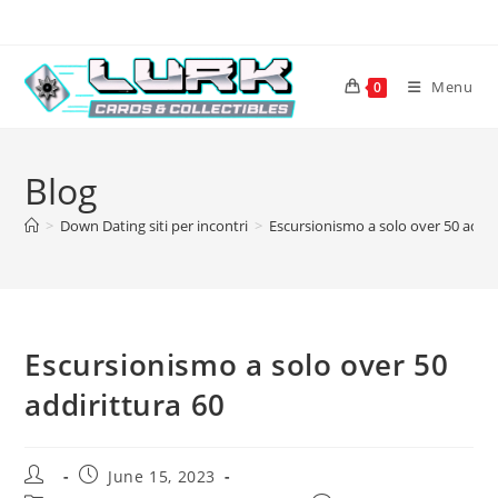
Skip
to
content
Menu
0
Blog
>
Down Dating siti per incontri
>
Escursionismo a solo over 50 addir
Escursionismo a solo over 50
addirittura 60
Post
Post
June 15, 2023
author:
published: