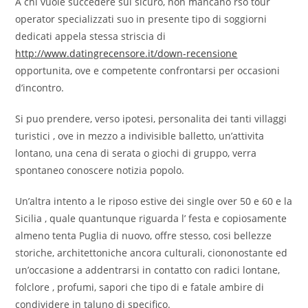
A chi vuole succedere sul sicuro, non mancano rso tour
operator specializzati suo in presente tipo di soggiorni
dedicati appela stessa striscia di
http://www.datingrecensore.it/down-recensione
opportunita, ove e competente confrontarsi per occasioni
d’incontro.
Si puo prendere, verso ipotesi, personalita dei tanti villaggi
turistici , ove in mezzo a indivisible balletto, un’attivita
lontano, una cena di serata o giochi di gruppo, verra
spontaneo conoscere notizia popolo.
Un’altra intento a le riposo estive dei single over 50 e 60 e la
Sicilia , quale quantunque riguarda l’ festa e copiosamente
almeno tenta Puglia di nuovo, offre stesso, cosi bellezze
storiche, architettoniche ancora culturali, ciononostante ed
un’occasione a addentrarsi in contatto con radici lontane,
folclore , profumi, sapori che tipo di e fatale ambire di
condividere in taluno di specifico.