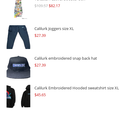
$
109.57
Original
$
82.17
Current
price
price
was:
is:
$109.57.
$82.17.
Calilurk Joggers size XL
$
27.39
Calilurk embroidered snap back hat
$
27.39
Calilurk Embroidered Hooded sweatshirt size XL
$
45.65