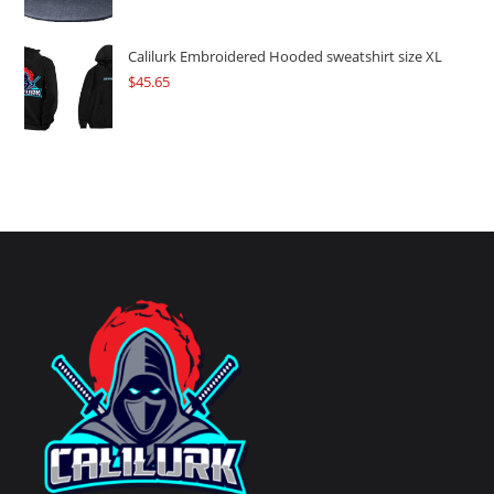
Calilurk Embroidered Hooded sweatshirt size XL
$
45.65