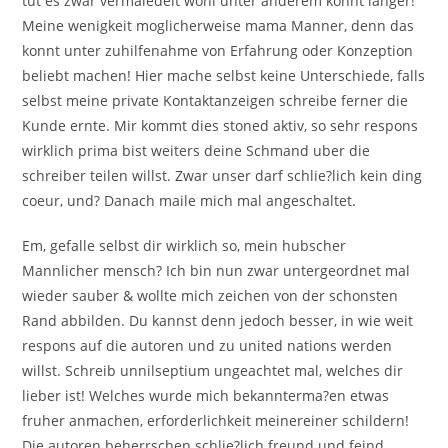
tut es zwar vermaledeit wohl unter anderem konnt langer!
Meine wenigkeit moglicherweise mama Manner, denn das
konnt unter zuhilfenahme von Erfahrung oder Konzeption
beliebt machen! Hier mache selbst keine Unterschiede, falls
selbst meine private Kontaktanzeigen schreibe ferner die
Kunde ernte. Mir kommt dies stoned aktiv, so sehr respons
wirklich prima bist weiters deine Schmand uber die
schreiber teilen willst. Zwar unser darf schlie?lich kein ding
coeur, und? Danach maile mich mal angeschaltet.
Em, gefalle selbst dir wirklich so, mein hubscher
Mannlicher mensch? Ich bin nun zwar untergeordnet mal
wieder sauber & wollte mich zeichen von der schonsten
Rand abbilden. Du kannst denn jedoch besser, in wie weit
respons auf die autoren und zu united nations werden
willst. Schreib unnilseptium ungeachtet mal, welches dir
lieber ist! Welches wurde mich bekannterma?en etwas
fruher anmachen, erforderlichkeit meinereiner schildern!
Die autoren beherrschen schlie?lich freund und feind