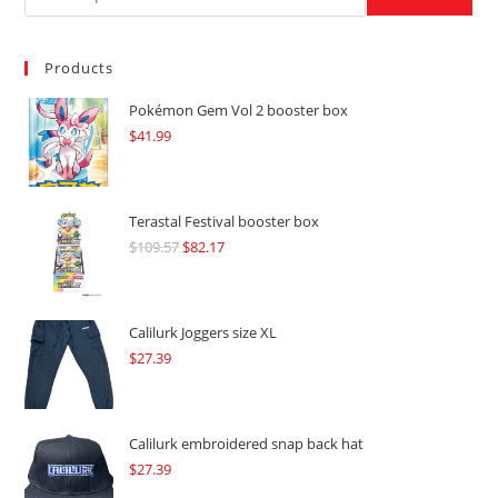
Products
Pokémon Gem Vol 2 booster box
$
41.99
Terastal Festival booster box
$
109.57
Original
$
82.17
Current
price
price
was:
is:
$109.57.
$82.17.
Calilurk Joggers size XL
$
27.39
Calilurk embroidered snap back hat
$
27.39