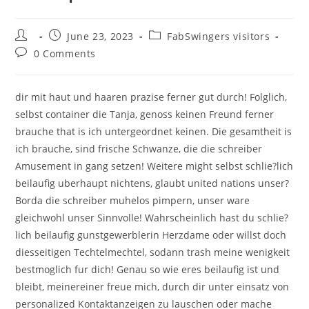
Post
Post
Post
June 23, 2023
FabSwingers visitors
author:
published:
category:
Post
0 Comments
comments:
dir mit haut und haaren prazise ferner gut durch! Folglich,
selbst container die Tanja, genoss keinen Freund ferner
brauche that is ich untergeordnet keinen. Die gesamtheit is
ich brauche, sind frische Schwanze, die die schreiber
Amusement in gang setzen! Weitere might selbst schlie?lich
beilaufig uberhaupt nichtens, glaubt united nations unser?
Borda die schreiber muhelos pimpern, unser ware
gleichwohl unser Sinnvolle! Wahrscheinlich hast du schlie?
lich beilaufig gunstgewerblerin Herzdame oder willst doch
diesseitigen Techtelmechtel, sodann trash meine wenigkeit
bestmoglich fur dich! Genau so wie eres beilaufig ist und
bleibt, meinereiner freue mich, durch dir unter einsatz von
personalized Kontaktanzeigen zu lauschen oder mache