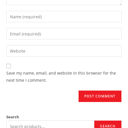
Enter
your
name
Enter
or
your
username
email
Enter
to
address
your
comment
to
website
comment
URL
Save my name, email, and website in this browser for the
(optional)
next time I comment.
Search
SEARCH