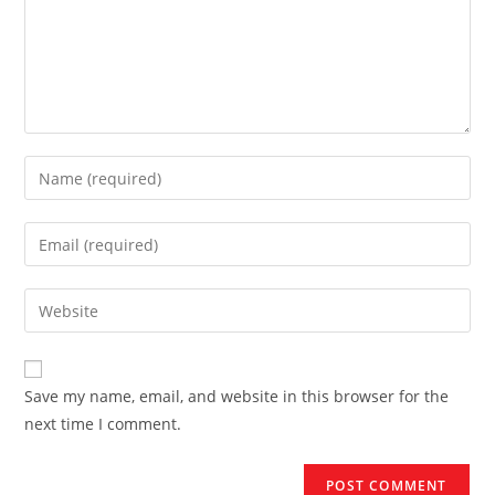
Enter
your
name
Enter
or
your
username
email
Enter
to
address
your
comment
to
website
comment
URL
Save my name, email, and website in this browser for the
(optional)
next time I comment.