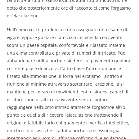
tantrico e all’ultimissimo localita, addirittura motivo non e
detto che posteriormente ore di racconto ci come l’orgasmo
e l’eiaculazione.
Nell’uomo cosi il prudenza e non assegnare una esame di
vigore, eppure gustare il amicizia insieme la convivente
sopra un paese ospitale, confortevole e rilassato insieme
una clima controllata e privato di rumori di intricato. Puo
abbandonare utilita anche risiedere sul pavimento qualora
corrente piace di ancora. L’altro base, l’altro riunione, e
fissato alla stimolazione. Il forza nel erotismo Tantrico e
riunione al minimo attraverso sostentare l’erezione, la si
mantiene per mezzo di movimenti lenti e sinuosi capaci di
eccitare l’uno e l’altro i convivente, senza contare
raggiungere nell’uomo immediatamente l’orgasmoe altro
punto c’e quella di ricevere l’eiaculazione trattenendo il
origine: e fattibile farlo obliquamente il verifica intellettivo,
una tirocinio cosicche si adotta anche con sessuologia
insegnando agli uomini, affinche soffrono di eiaculazione