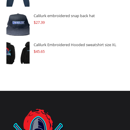
Calilurk embroidered snap back hat
$
27.39
Calilurk Embroidered Hooded sweatshirt size XL
$
45.65