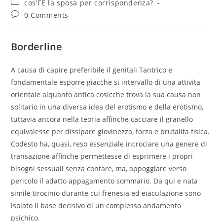
Post
cos'ГЁ la sposa per corrispondenza?
category:
Post
0 Comments
comments:
Borderline
A causa di capire preferibile il genitali Tantrico e
fondamentale esporre giacche si intervallo di una attivita
orientale alquanto antica cosicche trova la sua causa non
solitario in una diversa idea del erotismo e della erotismo,
tuttavia ancora nella teoria affinche cacciare il granello
equivalesse per dissipare giovinezza, forza e brutalita fisica.
Codesto ha, quasi, reso essenziale incrociare una genere di
transazione affinche permettesse di esprimere i propri
bisogni sessuali senza contare, ma, appoggiare verso
pericolo il adatto appagamento sommario. Da qui e nata
simile tirocinio durante cui frenesia ed eiaculazione sono
isolato il base decisivo di un complesso andamento
psichico.