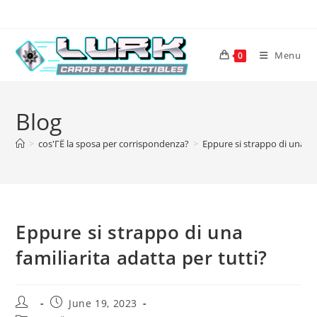
Skip
to
content
Menu
0
Blog
>
cos'ГЁ la sposa per corrispondenza?
>
Eppure si strappo di una fam
Eppure si strappo di una
familiarita adatta per tutti?
Post
Post
June 19, 2023
author:
published: