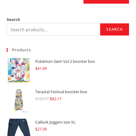
Search
SEARCH
Products
Pokémon Gem Vol 2 booster box
$
41.99
Terastal Festival booster box
$
109.57
Original
$
82.17
Current
price
price
was:
is:
$109.57.
$82.17.
Calilurk Joggers size XL
$
27.39