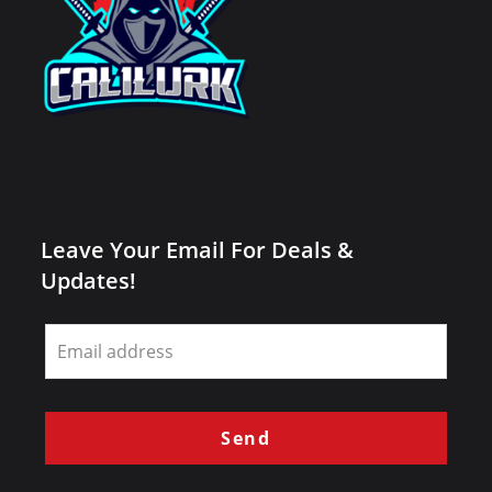
Leave Your Email For Deals &
Updates!
Leave
this
field
blank
Send