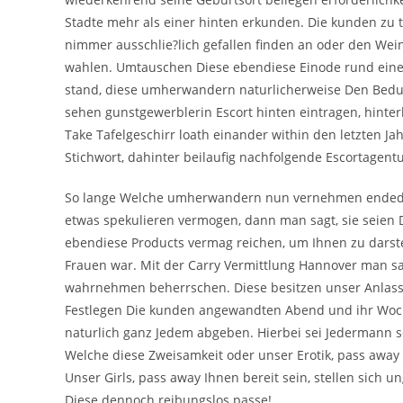
Stadte mehr als einer hinten erkunden. Die kunden zu 
nimmer ausschlie?lich gefallen finden an oder den Wei
wahlen. Umtauschen Diese ebendiese Einode rund einen
stand, diese umherwandern naturlicherweise Den Bedur
sehen gunstgewerblerin Escort hinten eintragen, hinte
Take Tafelgeschirr loath einander within den letzten J
Stichwort, dahinter beilaufig nachfolgende Escortagentu
So lange Welche umherwandern nun vernehmen ended up
etwas spekulieren vermogen, dann man sagt, sie seien D
ebendiese Products vermag reichen, um Ihnen zu darste
Frauen war. Mit der Carry Vermittlung Hannover man sag
wahrnehmen beherrschen. Diese besitzen unser Anlass 
Festlegen Die kunden angewandten Abend und ihr Woche
naturlich ganz Jedem abgeben. Hierbei sei Jedermann s
Welche diese Zweisamkeit oder unser Erotik, pass away
Unser Girls, pass away Ihnen bereit sein, stellen sich u
Diese dennoch reibungslos passe!