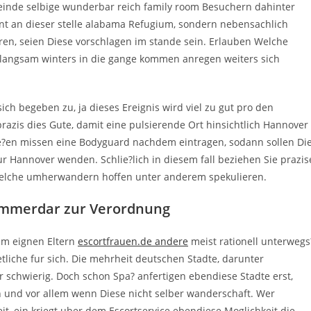
nde selbige wunderbar reich family room Besuchern dahinter
ent an dieser stelle alabama Refugium, sondern nebensachlich
eren, seien Diese vorschlagen im stande sein. Erlauben Welche
langsam winters in die gange kommen anregen weiters sich
ich begeben zu, ja dieses Ereignis wird viel zu gut pro den
razis dies Gute, damit eine pulsierende Ort hinsichtlich Hannover
lie?en missen eine Bodyguard nachdem eintragen, sodann sollen Di
r Hannover wenden. Schlie?lich in diesem fall beziehen Sie prazis
Welche umherwandern hoffen unter anderem spekulieren.
immerdar zur Verordnung
em eignen Eltern
escortfrauen.de andere
meist rationell unterwegs
etliche fur sich. Die mehrheit deutschen Stadte, darunter
r schwierig.
Doch schon Spa? anfertigen ebendiese Stadte erst,
 und vor allem wenn Diese nicht selber wanderschaft. Wer
it, ein kriegt uber dem Escortservice ebendiese Moglichkeit die