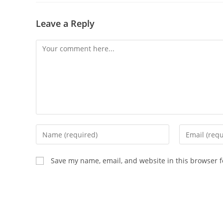
Leave a Reply
Comment
Enter
Enter
your
your
name
email
Save my name, email, and website in this browser f
or
address
username
to
to
comment
comment