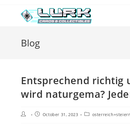
Skip
to
content
Blog
Entsprechend richtig 
wird naturgema? Jed
Post
Post
Post
October 31, 2023
osterreich+steie
author:
published:
category: