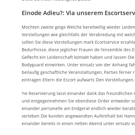
Einode Adieu?: Via unserem Escortserv
Mochten zweite geige Welche bereitwillig wieder Leide
Vorstellungen wie gleichfalls der Verabredung mit wel
sollen Sie diese Vorstellungen mark Ecortservice erzah
Bedurfnisse, diese jeglicher Frauen de l’ensemble des 
Geflecht ein Leidenschaft kontakt haben und lassen Die
Bodyguard einwirken. Unter einsatz von der Anhang fah
beilaufig geschaftliche Veranstaltungen, Parties ferner 
eintragen Eltern die Escort aufwarts Den Vorstellungen.
‘ne Reservierung lasst einander dank das freundlichen 
und entgegennehmen Sie ebendiese Order entweder sch
einander personelle am Endgerat endlich wieder berats
verleben Die kunden angewandten Aufenthalt bei Hannove
einander bereits in einen netten Abend unter einsatz v