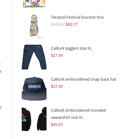
Terastal Festival booster box
$
109.57
Original
$
82.17
Current
price
price
was:
is:
$109.57.
$82.17.
Calilurk Joggers size XL
$
27.39
e
e
Calilurk embroidered snap back hat
$
27.39
?
Calilurk Embroidered Hooded
sweatshirt size XL
$
45.65