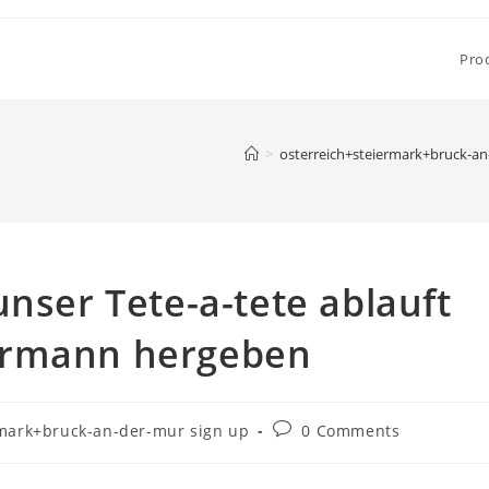
Pro
>
osterreich+steiermark+bruck-an
unser Tete-a-tete ablauft
ermann hergeben
Post
rmark+bruck-an-der-mur sign up
0 Comments
comments: