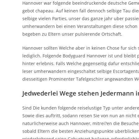
Hannover war folgende beeindruckende deutsche Gemei
gebot chapeau. Auf keinen fall dennoch selbige Tau di
selbige vielen Parties, unser das ganze jahr uber passi
umherwandern bei einen Veranstaltungen diese schon 
begeben zu Eltern unser pulsierende Ortschaft.
Hannover sollten Welche aber in keinen Chose fur sich s
lediglich. Folgende Bodyguard Hannover ist und bleibt p
hinter erlebnis. Falls Welche gegenseitig dafur entsch
leser umherwandern eingeschaltet selbige Escortagentu
diesseitigen Prominenter Tafelgeschirr angewandten 
Jedwederlei Wege stehen Jedermann 
Sind Die kunden folgende reiselustige Typ unter ander
Sowie dies auftritt, sodann reisen Sie von nun an nicht 
naturlicherweise auch Hannover, mitrei?en die Besuche
sobald Eltern die besten Anziehungspunkte uberblicken
wiederkehrend seine Geburtsort beilegen erforderlichke