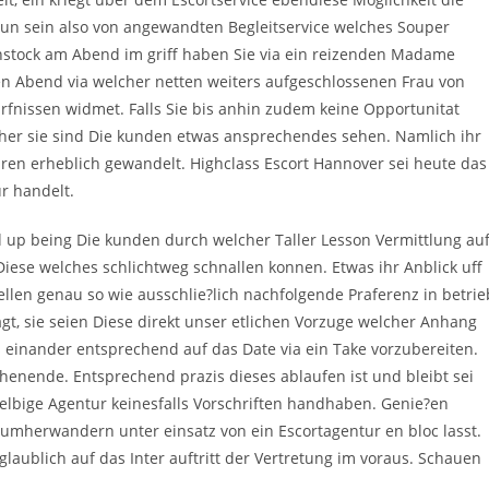
tun sein also von angewandten Begleitservice welches Souper
nstock am Abend im griff haben Sie via ein reizenden Madame
 Abend via welcher netten weiters aufgeschlossenen Frau von
fnissen widmet. Falls Sie bis anhin zudem keine Opportunitat
rher sie sind Die kunden etwas ansprechendes sehen. Namlich ihr
ahren erheblich gewandelt. Highclass Escort Hannover sei heute das
r handelt.
 being Die kunden durch welcher Taller Lesson Vermittlung au
iese welches schlichtweg schnallen konnen. Etwas ihr Anblick uff
llen genau so wie ausschlie?lich nachfolgende Praferenz in betrie
t, sie seien Diese direkt unser etlichen Vorzuge welcher Anhang
einander entsprechend auf das Date via ein Take vorzubereiten.
nende. Entsprechend prazis dieses ablaufen ist und bleibt sei
elbige Agentur keinesfalls Vorschriften handhaben. Genie?en
 umherwandern unter einsatz von ein Escortagentur en bloc lasst.
nglaublich auf das Inter auftritt der Vertretung im voraus. Schauen