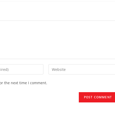
Enter
your
website
or the next time I comment.
URL
(optional)