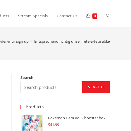
Toggle
ducts
Stream Specials
Contact Us
0
website
-der-mur sign up
>
Entsprechend richtig unser Tete-a-tete ablauft wird n
search
Search
SEARCH
Products
Pokémon Gem Vol 2 booster box
$
41.99