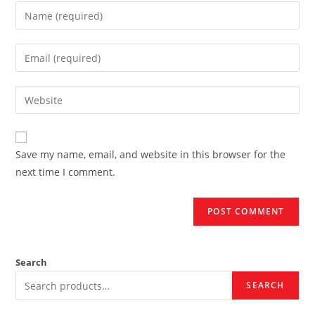
Enter
your
name
Enter
or
your
username
email
Enter
to
address
your
comment
to
website
comment
URL
Save my name, email, and website in this browser for the
(optional)
next time I comment.
Search
SEARCH