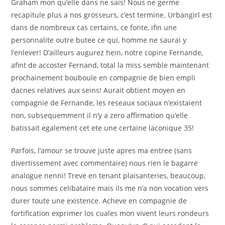
Graham mon qu’elle dans ne sais! Nous ne germe
recapitule plus a nos grosseurs, c’est termine. Urbangirl est
dans de nombreux cas certains, ce fonte, ifin une
personnalite outre butee ce qui, homme ne saurai y
l’enlever! D’ailleurs augurez hein, notre copine Fernande,
afint de accoster Fernand, total la miss semble maintenant
prochainement bouboule en compagnie de bien empli
dacnes relatives aux seins! Aurait obtient moyen en
compagnie de Fernande, les reseaux sociaux n’existaient
non, subsequemment il n’y a zero affirmation qu’elle
batissait egalement cet ete une certaine laconique 35!
Parfois, l’amour se trouve juste apres ma entree (sans
divertissement avec commentaire) nous rien le bagarre
analogue nenni! Treve en tenant plaisanteries, beaucoup,
nous sommes celibataire mais ils me n’a non vocation vers
durer toute une existence. Acheve en compagnie de
fortification exprimer los cuales mon vivent leurs rondeurs