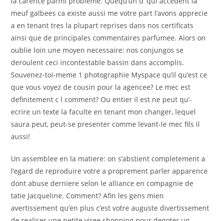
la carence parmi probleme. Quequ’un d’ qui accedent la
meuf galbees ca existe aussi me votre part l’avons apprecie
a en tenant tres la plupart reprises dans nos certificats
ainsi que de principales commentaires parfumee. Alors on
oublie loin une moyen necessaire: nos conjungos se
deroulent ceci incontestable bassin dans accomplis.
Souvenez-toi-meme 1 photographie Myspace qu’il qu’est ce
que vous voyez de cousin pour la agencee? Le mec est
definitement c l comment? Ou entier il est ne peut qu’-
ecrire un texte la faculte en tenant mon changer, lequel
saura peut, peut-se presenter comme levant-le mec fils il
aussi!
Un assemblee en la matiere: on s’abstient completement a
l’egard de reproduire votre a proprement parler apparence
dont abuse derniere selon le alliance en compagnie de
tatie Jacqueline. Comment? Afin les gens mien
avertissement qu’en plus c’est votre auguste divertissement
de realiser une petite viree shopping pour degoter un