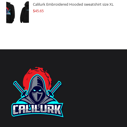
Calilurk Embroidered Hooded sweatshirt size XL
$
45.65