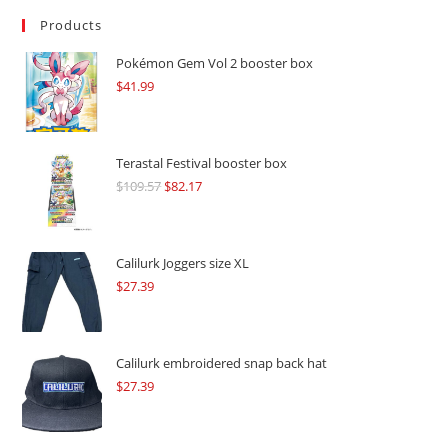
Products
Pokémon Gem Vol 2 booster box
$
41.99
Terastal Festival booster box
$
109.57
Original
$
82.17
Current
price
price
was:
is:
$109.57.
$82.17.
Calilurk Joggers size XL
$
27.39
Calilurk embroidered snap back hat
$
27.39