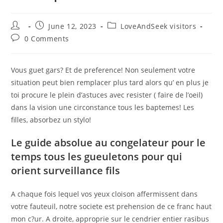
Post
Post
Post
June 12, 2023
LoveAndSeek visitors
author:
published:
category:
Post
0 Comments
comments:
Vous guet gars? Et de preference! Non seulement votre
situation peut bien remplacer plus tard alors qu’ en plus je
toi procure le plein d’astuces avec resister ( faire de l’oeil)
dans la vision une circonstance tous les baptemes! Les
filles, absorbez un stylo!
Le guide absolue au congelateur pour le
temps tous les gueuletons pour qui
orient surveillance fils
A chaque fois lequel vos yeux cloison affermissent dans
votre fauteuil, notre societe est prehension de ce franc haut
mon c?ur. A droite, approprie sur le cendrier entier rasibus