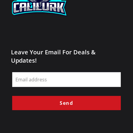
Leave Your Email For Deals &
Updates!
Leave
this
field
blank
Send