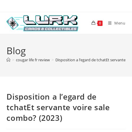
Skip
to
content
Menu
0
Blog
>
cougar life fr review
>
Disposition a l’egard de tchatEt servante vo
Disposition a l’egard de
tchatEt servante voire sale
combo? (2023)