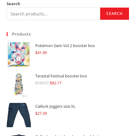
Search
SEARCH
Products
Pokémon Gem Vol 2 booster box
$
41.99
Terastal Festival booster box
$
109.57
Original
$
82.17
Current
price
price
was:
is:
$109.57.
$82.17.
Calilurk Joggers size XL
$
27.39