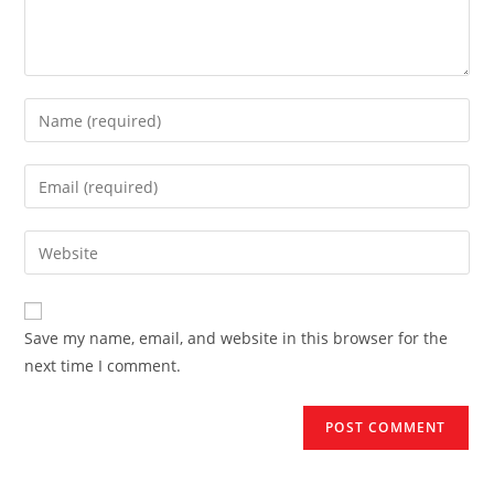
Enter
your
name
Enter
or
your
username
email
Enter
to
address
your
comment
to
website
comment
URL
Save my name, email, and website in this browser for the
(optional)
next time I comment.