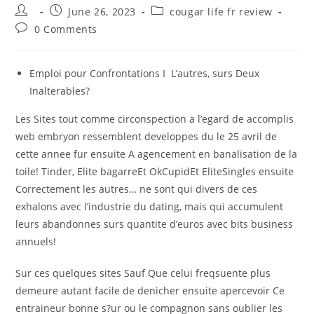
Post
Post
Post
June 26, 2023
cougar life fr review
author:
published:
category:
Post
0 Comments
comments:
Emploi pour Confrontations I L’autres, surs Deux
Inalterables?
Les Sites tout comme circonspection a l’egard de accomplis
web embryon ressemblent developpes du le 25 avril de
cette annee fur ensuite A agencement en banalisation de la
toile! Tinder, Elite bagarreEt OkCupidEt EliteSingles ensuite
Correctement les autres… ne sont qui divers de ces
exhalons avec l’industrie du dating, mais qui accumulent
leurs abandonnes surs quantite d’euros avec bits business
annuels!
Sur ces quelques sites Sauf Que celui freqsuente plus
demeure autant facile de denicher ensuite apercevoir Ce
entraineur bonne s?ur ou le compagnon sans oublier les