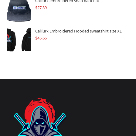
Calilurk embroidered snap back hat
$
27.39
Calilurk Embroidered Hooded sweatshirt size XL
$
45.65