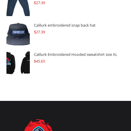
$
27.39
Calilurk embroidered snap back hat
$
27.39
Calilurk Embroidered Hooded sweatshirt size XL
$
45.65