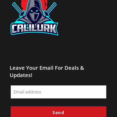
Leave Your Email For Deals &
Updates!
Leave
this
field
blank
Send