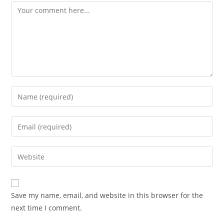
Comment
Enter
your
name
Enter
or
your
username
email
Enter
to
address
your
comment
to
website
comment
URL
Save my name, email, and website in this browser for the
(optional)
next time I comment.