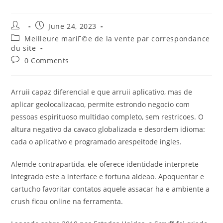
Post
Post
June 24, 2023
author:
published:
Post
Meilleure mariГ©e de la vente par correspondance
category:
du site
Post
0 Comments
comments:
Arruii capaz diferencial e que arruii aplicativo, mas de
aplicar geolocalizacao, permite estrondo negocio com
pessoas espirituoso multidao completo, sem restricoes. O
altura negativo da cavaco globalizada e desordem idioma:
cada o aplicativo e programado arespeitode ingles.
Alemde contrapartida, ele oferece identidade interprete
integrado este a interface e fortuna aldeao. Apoquentar e
cartucho favoritar contatos aquele assacar ha e ambiente a
crush ficou online na ferramenta.