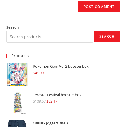
Search
SEARCH
Products
Pokémon Gem Vol 2 booster box
$
41.99
Terastal Festival booster box
$
109.57
Original
$
82.17
Current
price
price
was:
is:
$109.57.
$82.17.
Calilurk Joggers size XL