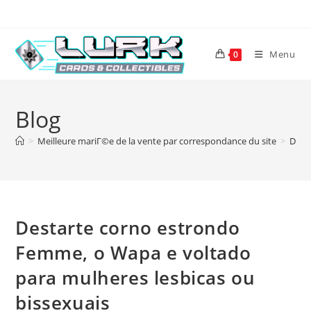
Skip
to
content
Menu
0
Blog
>
Meilleure mariГ©e de la vente par correspondance du site
>
Dest
Destarte corno estrondo
Femme, o Wapa e voltado
para mulheres lesbicas ou
bissexuais