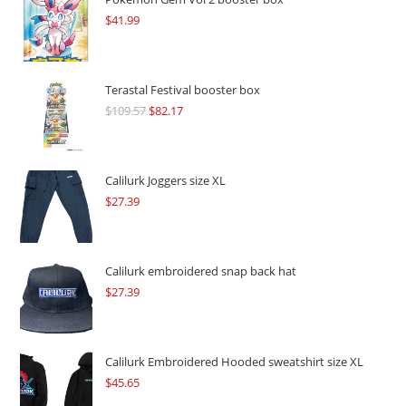
$
41.99
Terastal Festival booster box
$
109.57
Original
$
82.17
Current
price
price
was:
is:
$109.57.
$82.17.
Calilurk Joggers size XL
$
27.39
Calilurk embroidered snap back hat
$
27.39
Calilurk Embroidered Hooded sweatshirt size XL
$
45.65