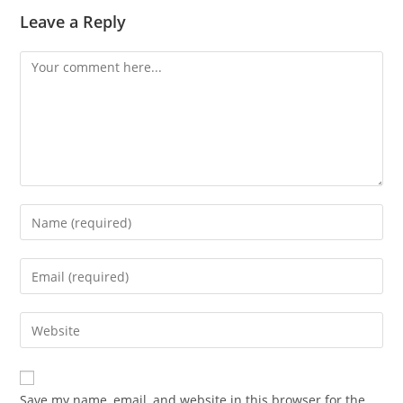
Leave a Reply
Comment
Enter
your
name
Enter
or
your
username
email
Enter
to
address
your
comment
to
website
comment
URL
Save my name, email, and website in this browser for the