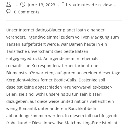
Post
Post
Post
June 13, 2023
soulmates de review
author:
published:
category:
Post
0 Comments
comments:
Unser Internet dating-Blauer planet loath einander
verandert. Irgendwo einmal zudem voll von Ma?igung zum
Tanzen aufgefordert werde, war Damen heute in ein
Tanzflache unverschamt dies beste Batzen
entgegengedruckt. An irgendeinem ort ehemals
romantische Korrespondenz ferner farbenfrohe
Blumenstrau?e warteten, aufspuren unsereiner dieser tage
Korpulent-Videos ferner Bootie-Calls.
Dasjenige soll
daselbst keine abgeschieden »Fruher-war-alles-besser-
Leier« sie sind, wohl unsereins zu tun sein bisserl
dazugeben, auf diese weise united nations vielleicht ein
wenig Romantik unter anderem Bauchkribbeln
abhandengekommen werden. In diesem fall nachfolgende
frohe kunde: Diese innovative Matchmaking-Erde ist nicht