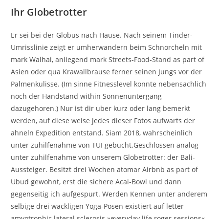
Ihr Globetrotter
Er sei bei der Globus nach Hause. Nach seinem Tinder-
Umrisslinie zeigt er umherwandern beim Schnorcheln mit
mark Walhai, anliegend mark Streets-Food-Stand as part of
Asien oder qua Krawallbrause ferner seinen Jungs vor der
Palmenkulisse. (Im sinne Fitnesslevel konnte nebensachlich
noch der Handstand within Sonnenuntergang
dazugehoren.) Nur ist dir uber kurz oder lang bemerkt
werden, auf diese weise jedes dieser Fotos aufwarts der
ahneln Expedition entstand. Siam 2018, wahrscheinlich
unter zuhilfenahme von TUI gebucht.Geschlossen analog
unter zuhilfenahme von unserem Globetrotter: der Bali-
Aussteiger. Besitzt drei Wochen atomar Airbnb as part of
Ubud gewohnt, erst die sichere Acai-Bowl und dann
gegenseitig ich aufgespurt. Werden Kennen unter anderem
selbige drei wackligen Yoga-Posen existiert auf letter
amyotrophic lateral sclerosis »everyday life roger sessions«