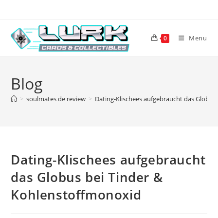
Skip
to
content
Menu
0
Blog
>
soulmates de review
>
Dating-Klischees aufgebraucht das Globus
Dating-Klischees aufgebraucht
das Globus bei Tinder &
Kohlenstoffmonoxid