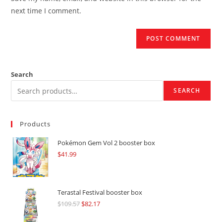
(optional)
next time I comment.
Search
SEARCH
Products
Pokémon Gem Vol 2 booster box
$
41.99
Terastal Festival booster box
$
109.57
Original
$
82.17
Current
price
price