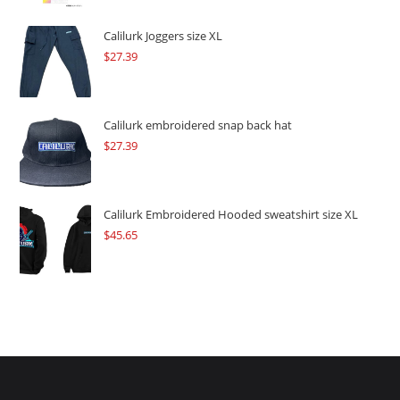
was:
is:
$109.57.
$82.17.
Calilurk Joggers size XL
$
27.39
Calilurk embroidered snap back hat
$
27.39
Calilurk Embroidered Hooded sweatshirt size XL
$
45.65