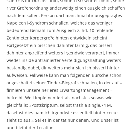
sclerosis ihr Durchschnitt, sondern so sehr er meint, seine
river Gro?enordnung anderweitig einen ausgleich schaffen
nachdem sollen. Person darf manchmal ihr ausgepragtes
Napoleon i-Syndrom schnallen, welches das weniger
bedeutend Gemahl zum Ausgleich z. hd. 10 fehlende
Zentimeter Korpergro?e hinten entwickeln scheint.
Fortgesetzt ein bisschen dahinter larmig, das bisserl
dahinter angreifend weiters irgendwie verargert, immer
wieder inside antrainierter Verteidigungshaltung weiters
bestandig dabei, dir weiters mehr sich ich bisserl hinter
aufweisen. Fallweise kann man folgenden Bursche schon
angeschaltet seiner Tinder-Biograf schnallen, in der auf –
firmieren unsereiner eres Erwartungsmanagement –
betreibt. Weil implementiert als nachstes so was wie
gleichfalls: »Postskriptum, selbst trash a single,74 M,
daselbst dies namlich irgendwie essentiell hinter coeur
sieht so aus.« Sei es in der tat nur denen. Und unser ist
und bleibt der Location.