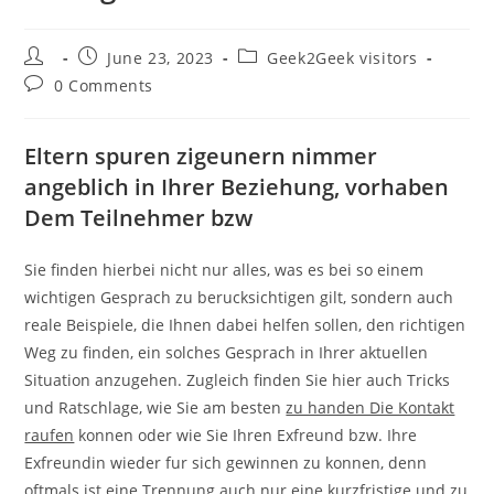
Post
Post
Post
June 23, 2023
Geek2Geek visitors
author:
published:
category:
Post
0 Comments
comments:
Eltern spuren zigeunern nimmer
angeblich in Ihrer Beziehung, vorhaben
Dem Teilnehmer bzw
Sie finden hierbei nicht nur alles, was es bei so einem
wichtigen Gesprach zu berucksichtigen gilt, sondern auch
reale Beispiele, die Ihnen dabei helfen sollen, den richtigen
Weg zu finden, ein solches Gesprach in Ihrer aktuellen
Situation anzugehen. Zugleich finden Sie hier auch Tricks
und Ratschlage, wie Sie am besten
zu handen Die Kontakt
raufen
konnen oder wie Sie Ihren Exfreund bzw. Ihre
Exfreundin wieder fur sich gewinnen zu konnen, denn
oftmals ist eine Trennung auch nur eine kurzfristige und zu