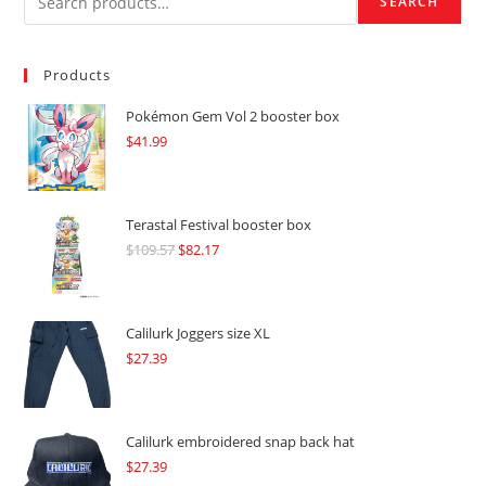
SEARCH
Products
Pokémon Gem Vol 2 booster box
$
41.99
Terastal Festival booster box
$
109.57
Original
$
82.17
Current
price
price
was:
is:
$109.57.
$82.17.
Calilurk Joggers size XL
$
27.39
Calilurk embroidered snap back hat
$
27.39