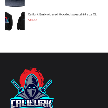
Calilurk Embroidered Hooded sweatshirt size XL
$
45.65