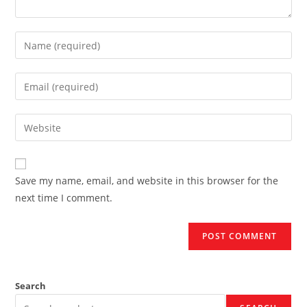
Enter
your
name
Enter
or
your
username
email
Enter
to
address
your
comment
to
website
comment
URL
Save my name, email, and website in this browser for the
(optional)
next time I comment.
Search