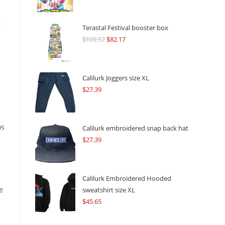
Terastal Festival booster box
$
109.57
Original
$
82.17
Current
price
price
was:
is:
$109.57.
$82.17.
Calilurk Joggers size XL
$
27.39
os
Calilurk embroidered snap back hat
$
27.39
Calilurk Embroidered Hooded
e
sweatshirt size XL
$
45.65