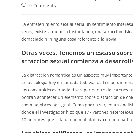
author:
published:
category:
Post
0 Comments
comments:
La entretenimiento sexual seri­a un sentimiento intere
veces, existe la quimica instantanea, una atraccion fis
demasiado ni ninguna cosa referente a la novia.
Otras veces, Tenemos un escaso sobre
atraccion sexual comienza a desarroll
La distraccion romantica es un aspecto muy importante e
en psicologia hoy en jornada todavia lo afirman un tem
los consumidores puede discrepar dentro de varones as
podran acontecer un elemento sobre distraccion de chic
como hombres por igual. Como podri­a ser, en un analisi
donde el investigador hizo que 177 varones heterosexua
10 hombres que estaban bien afeitados, con una barba 