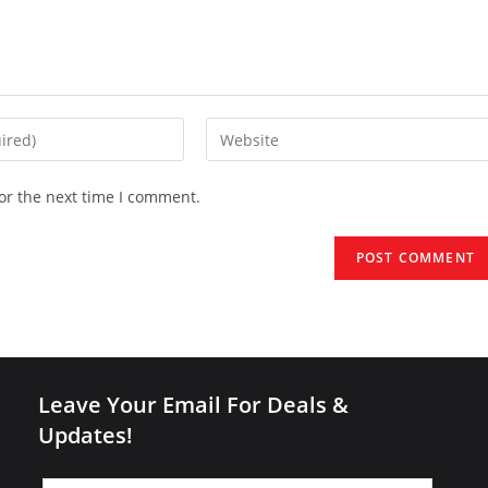
Enter
your
website
or the next time I comment.
URL
(optional)
Leave Your Email For Deals &
Updates!
Leave