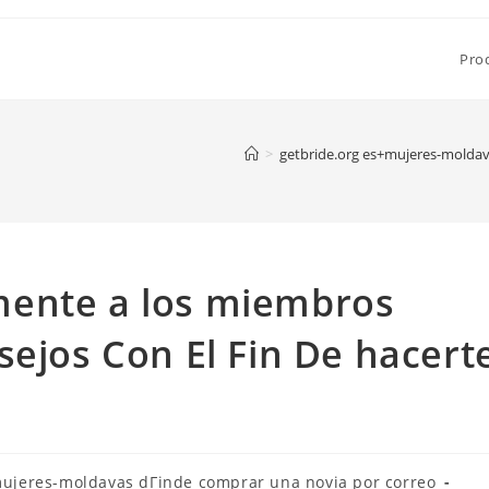
Pro
>
getbride.org es+mujeres-moldav
mente a los miembros
sejos Con El Fin De hacert
mujeres-moldavas dГіnde comprar una novia por correo