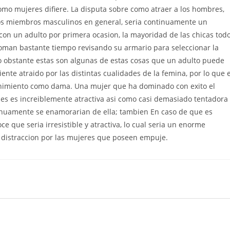
 como mujeres difiere. La disputa sobre como atraer a los hombres,
os miembros masculinos en general, seri­a continuamente un
n un adulto por primera ocasion, la mayoridad de las chicas tod
toman bastante tiempo revisando su armario para seleccionar la
 no obstante estas son algunas de estas cosas que un adulto puede
iente atraido por las distintas cualidades de la femina, por lo que 
tenimiento como dama. Una mujer que ha dominado con exito el
ones es increiblemente atractiva asi­ como casi demasiado tentadora
tinuamente se enamorarian de ella; tambien En caso de que es
ue seri­a irresistible y atractiva, lo cual seri­a un enorme
 distraccion por las mujeres que poseen empuje.