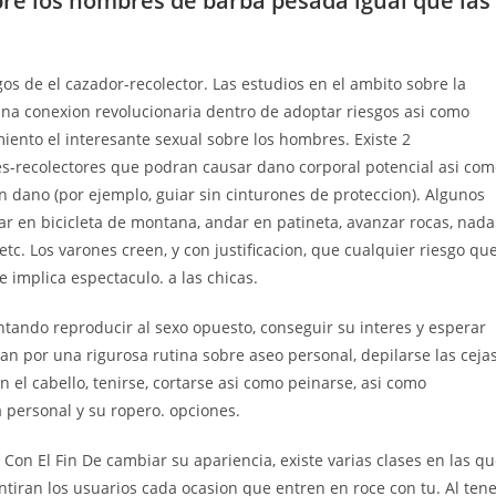
bre los hombres de barba pesada igual que las
gos de el cazador-recolector. Las estudios en el ambito sobre la
una conexion revolucionaria dentro de adoptar riesgos asi­ como
iento el interesante sexual sobre los hombres. Existe 2
res-recolectores que podran causar dano corporal potencial asi­ co
dano (por ejemplo, guiar sin cinturones de proteccion). Algunos
dar en bicicleta de montana, andar en patineta, avanzar rocas, nada
etc.
Los varones creen, y con justificacion, que cualquier riesgo qu
 implica espectaculo. a las chicas.
tando reproducir al sexo opuesto, conseguir su interes y esperar
n por una rigurosa rutina sobre aseo personal, depilarse las cejas
 el cabello, tenirse, cortarse asi­ como peinarse, asi­ como
 personal y su ropero. opciones.
on El Fin De cambiar su apariencia, existe varias clases en las q
iran los usuarios cada ocasion que entren en roce con tu. Al ten