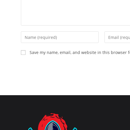
Enter
Enter
your
your
name
email
Save my name, email, and website in this browser f
or
address
username
to
to
comment
comment