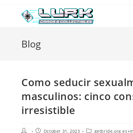
Skip
to
content
Blog
Como seducir sexual
masculinos: cinco con
irresistible
Post
Post
Post
October 31, 2023
getbride.org es+