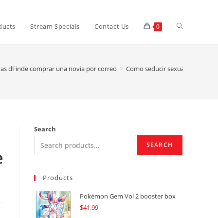
Toggle
ducts
Stream Specials
Contact Us
0
website
as dГіnde comprar una novia por correo
>
Como seducir sexualmente a los 
search
Search
SEARCH
e
Products
Pokémon Gem Vol 2 booster box
$
41.99