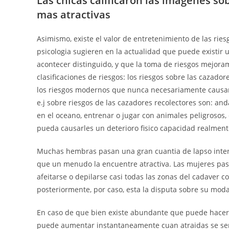
Las chicas calificaron las imagenes so
mas atractivas
Asimismo, existe el valor de entretenimiento de las ries
psicologia sugieren en la actualidad que puede existir 
acontecer distinguido, y que la toma de riesgos mejoram
clasificaciones de riesgos: los riesgos sobre las cazado
los riesgos modernos que nunca necesariamente causan 
e.j sobre riesgos de las cazadores recolectores son: an
en el oceano, entrenar o jugar con animales peligrosos, 
pueda causarles un deterioro fisico capacidad realmente
Muchas hembras pasan una gran cuanti­a de lapso inten
que un menudo la encuentre atractiva. Las mujeres pasa
afeitarse o depilarse casi todas las zonas del cadaver con
posteriormente, por caso, esta la disputa sobre su moda
En caso de que bien existe abundante que puede hacer C
puede aumentar instantaneamente cuan atraidas se sent