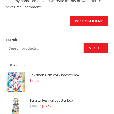
Save my name, email, and website in this browser for the
(optional)
next time I comment.
Search
SEARCH
Products
Pokémon Gem Vol 2 booster box
$
41.99
Terastal Festival booster box
$
109.57
Original
$
82.17
Current
price
price