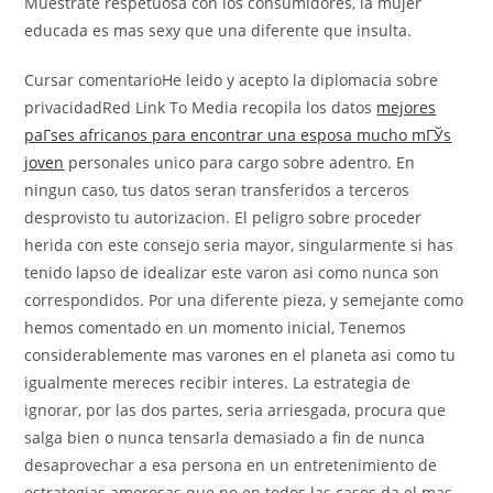
Muestrate respetuosa con los consumidores, la mujer
educada es mas sexy que una diferente que insulta.
Cursar comentarioHe leido y acepto la diplomacia sobre
privacidadRed Link To Media recopila los datos
mejores
paГ­ses africanos para encontrar una esposa mucho mГЎs
joven
personales unico para cargo sobre adentro. En
ningun caso, tus datos seran transferidos a terceros
desprovisto tu autorizacion. El peligro sobre proceder
herida con este consejo seri­a mayor, singularmente si has
tenido lapso de idealizar este varon asi­ como nunca son
correspondidos. Por una diferente pieza, y semejante como
hemos comentado en un momento inicial, Tenemos
considerablemente mas varones en el planeta asi­ como tu
igualmente mereces recibir interes. La estrategia de
ignorar, por las dos partes, seri­a arriesgada, procura que
salga bien o nunca tensarla demasiado a fin de nunca
desaprovechar a esa persona en un entretenimiento de
estrategias amorosas que no en todos las casos da el mas