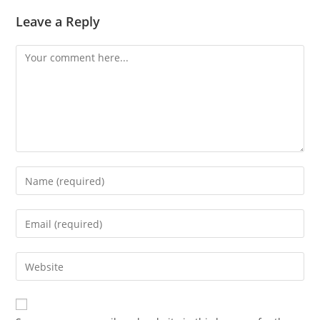
Leave a Reply
Comment
Enter
your
name
Enter
or
your
username
email
Enter
to
address
your
comment
to
website
comment
URL