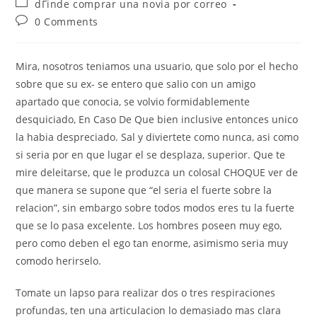
Post
dГіnde comprar una novia por correo
category:
Post
0 Comments
comments:
Mira, nosotros teniamos una usuario, que solo por el hecho
sobre que su ex- se entero que salio con un amigo
apartado que conocia, se volvio formidablemente
desquiciado, En Caso De Que bien inclusive entonces unico
la habia despreciado. Sal y diviertete como nunca, asi­ como
si seri­a por en que lugar el se desplaza, superior. Que te
mire deleitarse, que le produzca un colosal CHOQUE ver de
que manera se supone que “el seria el fuerte sobre la
relacion”, sin embargo sobre todos modos eres tu la fuerte
que se lo pasa excelente. Los hombres poseen muy ego,
pero como deben el ego tan enorme, asimismo seri­a muy
comodo herirselo.
Tomate un lapso para realizar dos o tres respiraciones
profundas, ten una articulacion lo demasiado mas clara