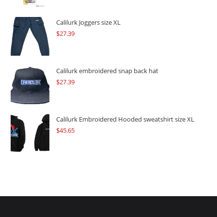
was:
is:
$109.57.
$82.17.
Calilurk Joggers size XL
$
27.39
Calilurk embroidered snap back hat
$
27.39
Calilurk Embroidered Hooded sweatshirt size XL
$
45.65