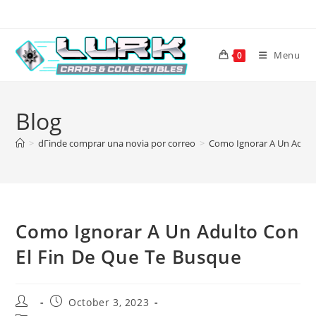
Skip
to
content
Menu
0
Blog
>
dГіnde comprar una novia por correo
>
Como Ignorar A Un Adult
Como Ignorar A Un Adulto Con
El Fin De Que Te Busque
Post
Post
October 3, 2023
author:
published: