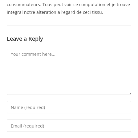
consommateurs. Tous peut voir ce computation et je trouve
integral notre alteration a l’egard de ceci tissu.
Leave a Reply
Comment
Enter
your
name
Enter
or
your
username