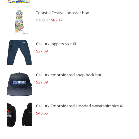
Terastal Festival booster box
$
109.57
Original
$
82.17
Current
price
price
was:
is:
$109.57.
$82.17.
Calilurk Joggers size XL
$
27.39
Calilurk embroidered snap back hat
$
27.39
Calilurk Embroidered Hooded sweatshirt size XL
$
45.65