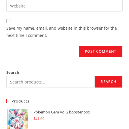
email
Enter
to
address
your
comment
to
website
comment
URL
Save my name, email, and website in this browser for the
(optional)
next time I comment.
Search
SEARCH
Products
Pokémon Gem Vol 2 booster box
$
41.99