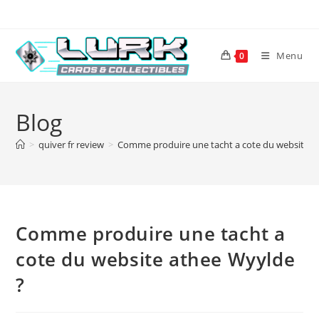
Skip
to
content
Menu
0
Blog
>
quiver fr review
>
Comme produire une tacht a cote du website a
Comme produire une tacht a
cote du website athee Wyylde
?