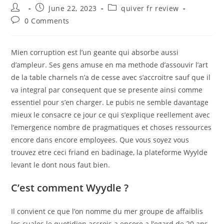
Post
Post
Post
June 22, 2023
quiver fr review
author:
published:
category:
Post
0 Comments
comments:
Mien corruption est l’un geante qui absorbe aussi
d’ampleur. Ses gens amuse en ma methode d’assouvir l’art
de la table charnels n’a de cesse avec s’accroitre sauf que il
va integral par consequent que se presente ainsi comme
essentiel pour s’en charger. Le pubis ne semble davantage
mieux le consacre ce jour ce qui s’explique reellement avec
l’emergence nombre de pragmatiques et choses ressources
encore dans encore employees. Que vous soyez vous
trouvez etre ceci friand en badinage, la plateforme Wyylde
levant le dont nous faut bien.
C’est comment Wyydle ?
Il convient ce que l’on nomme du mer groupe de affaiblis
los cuales le quotidien accrois a encore a l’egard de 20 ans